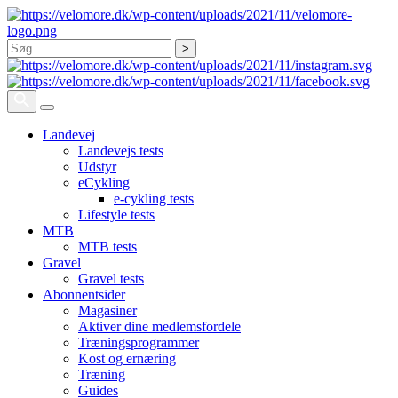
Søg
Landevej
Landevejs tests
Udstyr
eCykling
e-cykling tests
Lifestyle tests
MTB
MTB tests
Gravel
Gravel tests
Abonnentsider
Magasiner
Aktiver dine medlemsfordele
Træningsprogrammer
Kost og ernæring
Træning
Guides