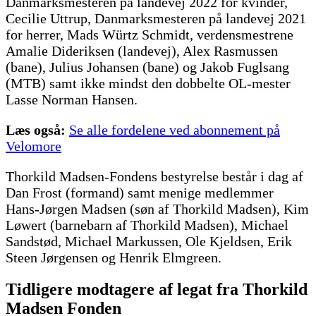
Danmarksmesteren på landevej 2022 for kvinder,
Cecilie Uttrup, Danmarksmesteren på landevej 2021
for herrer, Mads Würtz Schmidt, verdensmestrene
Amalie Dideriksen (landevej), Alex Rasmussen
(bane), Julius Johansen (bane) og Jakob Fuglsang
(MTB) samt ikke mindst den dobbelte OL-mester
Lasse Norman Hansen.
Læs også:
Se alle fordelene ved abonnement på
Velomore
Thorkild Madsen-Fondens bestyrelse består i dag af
Dan Frost (formand) samt menige medlemmer
Hans-Jørgen Madsen (søn af Thorkild Madsen), Kim
Løwert (barnebarn af Thorkild Madsen), Michael
Sandstød, Michael Markussen, Ole Kjeldsen, Erik
Steen Jørgensen og Henrik Elmgreen.
Tidligere modtagere af legat fra Thorkild
Madsen Fonden