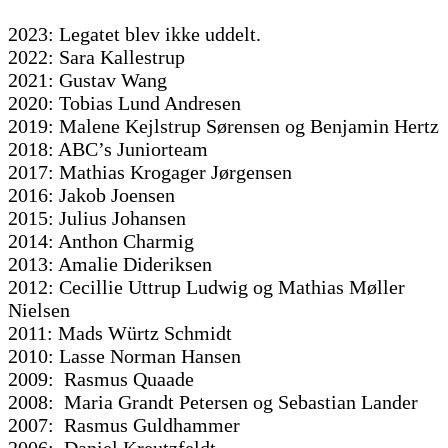
2023: Legatet blev ikke uddelt.
2022: Sara Kallestrup
2021: Gustav Wang
2020: Tobias Lund Andresen
2019: Malene Kejlstrup Sørensen og Benjamin Hertz
2018: ABC’s Juniorteam
2017: Mathias Krogager Jørgensen
2016: Jakob Joensen
2015: Julius Johansen
2014: Anthon Charmig
2013: Amalie Dideriksen
2012: Cecillie Uttrup Ludwig og Mathias Møller
Nielsen
2011: Mads Würtz Schmidt
2010: Lasse Norman Hansen
2009: Rasmus Quaade
2008: Maria Grandt Petersen og Sebastian Lander
2007: Rasmus Guldhammer