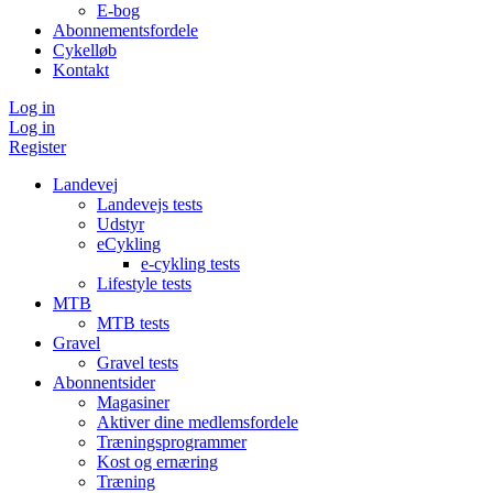
E-bog
Abonnementsfordele
Cykelløb
Kontakt
Log in
Log in
Register
Landevej
Landevejs tests
Udstyr
eCykling
e-cykling tests
Lifestyle tests
MTB
MTB tests
Gravel
Gravel tests
Abonnentsider
Magasiner
Aktiver dine medlemsfordele
Træningsprogrammer
Kost og ernæring
Træning