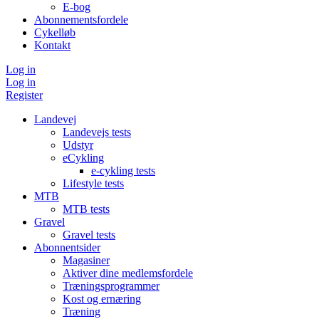
E-bog
Abonnementsfordele
Cykelløb
Kontakt
Log in
Log in
Register
Landevej
Landevejs tests
Udstyr
eCykling
e-cykling tests
Lifestyle tests
MTB
MTB tests
Gravel
Gravel tests
Abonnentsider
Magasiner
Aktiver dine medlemsfordele
Træningsprogrammer
Kost og ernæring
Træning