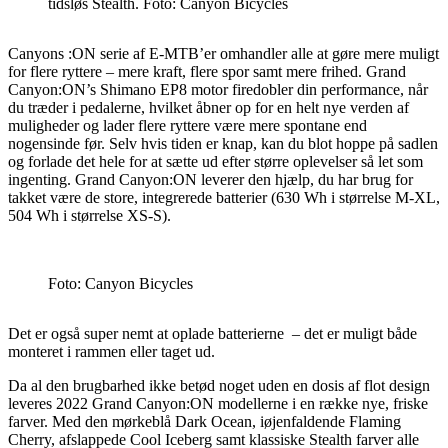
tidsløs Stealth. Foto: Canyon Bicycles
Canyons :ON serie af E-MTB’er omhandler alle at gøre mere muligt
for flere ryttere – mere kraft, flere spor samt mere frihed. Grand
Canyon:ON’s Shimano EP8 motor firedobler din performance, når
du træder i pedalerne, hvilket åbner op for en helt nye verden af
muligheder og lader flere ryttere være mere spontane end
nogensinde før. Selv hvis tiden er knap, kan du blot hoppe på sadlen
og forlade det hele for at sætte ud efter større oplevelser så let som
ingenting. Grand Canyon:ON leverer den hjælp, du har brug for
takket være de store, integrerede batterier (630 Wh i størrelse M-XL,
504 Wh i størrelse XS-S).
Foto: Canyon Bicycles
Det er også super nemt at oplade batterierne – det er muligt både
monteret i rammen eller taget ud.
Da al den brugbarhed ikke betød noget uden en dosis af flot design
leveres 2022 Grand Canyon:ON modellerne i en række nye, friske
farver. Med den mørkeblå Dark Ocean, iøjenfaldende Flaming
Cherry, afslappede Cool Iceberg samt klassiske Stealth farver alle