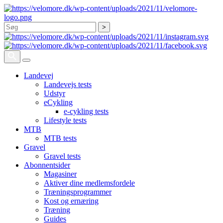
Søg
Landevej
Landevejs tests
Udstyr
eCykling
e-cykling tests
Lifestyle tests
MTB
MTB tests
Gravel
Gravel tests
Abonnentsider
Magasiner
Aktiver dine medlemsfordele
Træningsprogrammer
Kost og ernæring
Træning
Guides