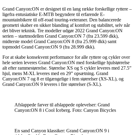
Grand Canyon:ON er designet til en lang række forskellige ryttere –
ligefra entusiatiske E-MTB begyndere til erfarende E-
mountainbikere til off-road touring-veteraner. Den balancerede
geometri skaber en sikker blanding af komfort og stabilitet, selv når
det bliver teknisk. Tre modeller udgør 2022 Grand Canyon:ON
serien – startmodellen Grand Canyon:ON 7 (fra 23.599 dkk),
midterste model Grand Canyon:ON 8 (fra 25.999 dkk) samt
topmodel Grand Canyon:ON 9 (fra 28.999 dkk).
For at skabe konsekvent performance for alle ryttere og cykler over
hele serien leveres Grand Canyon:ON med forskellige hjulstørrelse
alt efter rammestørrelse. Størrelse XS og S cykler leveres med 27.5”
hjul, mens M-XL leveres med en 29” opsætning. Grand
Canyon:ON 7 og 8 er tilgængelige i fem størrelser (XS-XL), og
Grand Canyon:ON 9 leveres i fire størrelser (S-XL).
Afslappede farver til afslappede oplevelser: Grand
Canyon:ON 8 i Cool Iceberg. Foto: Canyon Bicycles
En sand Canyon klassiker: Grand Canyon:ON 9 i