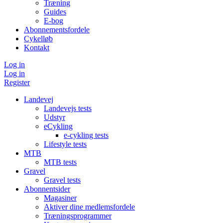
Træning
Guides
E-bog
Abonnementsfordele
Cykelløb
Kontakt
Log in
Log in
Register
Landevej
Landevejs tests
Udstyr
eCykling
e-cykling tests
Lifestyle tests
MTB
MTB tests
Gravel
Gravel tests
Abonnentsider
Magasiner
Aktiver dine medlemsfordele
Træningsprogrammer