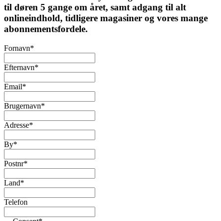
til døren 5 gange om året, samt adgang til alt
onlineindhold, tidligere magasiner og vores mange
abonnementsfordele.
Fornavn
*
Efternavn
*
Email
*
Brugernavn
*
Adresse
*
By
*
Postnr
*
Land
*
Telefon