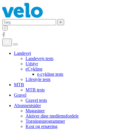
Søg
Landevej
Landevejs tests
Udstyr
eCykling
e-cykling tests
Lifestyle tests
MTB
MTB tests
Gravel
Gravel tests
Abonnentsider
Magasiner
Aktiver dine medlemsfordele
Træningsprogrammer
Kost og ernæring