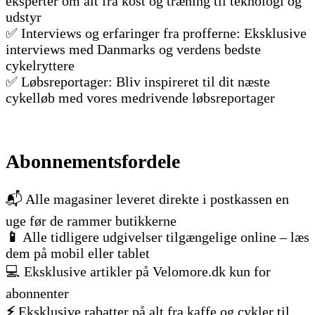
eksperter om alt fra kost og træning til teknologi og
udstyr
✅ Interviews og erfaringer fra profferne: Eksklusive
interviews med Danmarks og verdens bedste
cykelryttere
✅ Løbsreportager: Bliv inspireret til dit næste
cykelløb med vores medrivende løbsreportager
Abonnementsfordele
📬 Alle magasiner leveret direkte i postkassen en
uge før de rammer butikkerne
📱
Alle tidligere udgivelser tilgængelige online – læs
dem på mobil eller tablet
💻 Eksklusive artikler på Velomore.dk kun for
abonnenter
⚡
Eksklusive rabatter på alt fra kaffe og cykler til