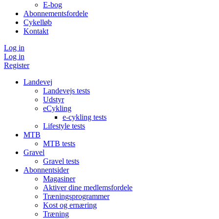
E-bog
Abonnementsfordele
Cykelløb
Kontakt
Log in
Log in
Register
Landevej
Landevejs tests
Udstyr
eCykling
e-cykling tests
Lifestyle tests
MTB
MTB tests
Gravel
Gravel tests
Abonnentsider
Magasiner
Aktiver dine medlemsfordele
Træningsprogrammer
Kost og ernæring
Træning