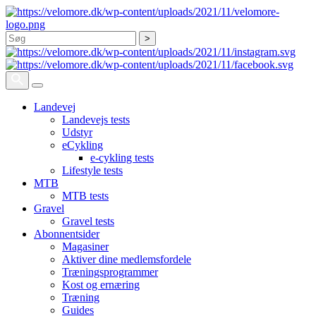
Søg
Landevej
Landevejs tests
Udstyr
eCykling
e-cykling tests
Lifestyle tests
MTB
MTB tests
Gravel
Gravel tests
Abonnentsider
Magasiner
Aktiver dine medlemsfordele
Træningsprogrammer
Kost og ernæring
Træning
Guides