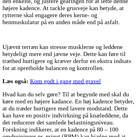
den enkelte, og justere gearingen for at lette denne
højere kadence. At tackle grusveje kan betyde, at
rytterne skal engagere deres kerne- og
benmuskulatur på en anden måde end på asfalt.
Ujævnt terræn kan stresse musklerne og leddene
betydeligt mere end jævne veje. Dette kan føre til
træthed hurtigere og kræver derfor en ekstra indsats
for at opretholde balancen og kontrollen.
Læs også:
Kom godt i gang med gravel
Hvad kan du selv gøre? Til at begynde med skal du
køre med en højere kadance. En høj kadence betyder,
at du træder hurtigere med lavere modstand. Dette
kan have en positiv indvirkning på knæleddene, da
det reducerer det samlede belastningsniveau.
Forskning indikerer, at en kadence på 80 – 100
omdrejninger pr. minut (RPM) kan hjælpe med at