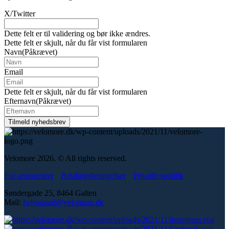
X/Twitter
Dette felt er til validering og bør ikke ændres.
Dette felt er skjult, når du får vist formularen
Navn
(Påkrævet)
Email
Dette felt er skjult, når du får vist formularen
Efternavn
(Påkrævet)
Velomore 2026. © All rights reserved.
For annoncører
Betalingsbetingelser
Privatlivspolitik
Søndergade 25, 8464 Galten
Mail:
hebsgaard@velomore.dk