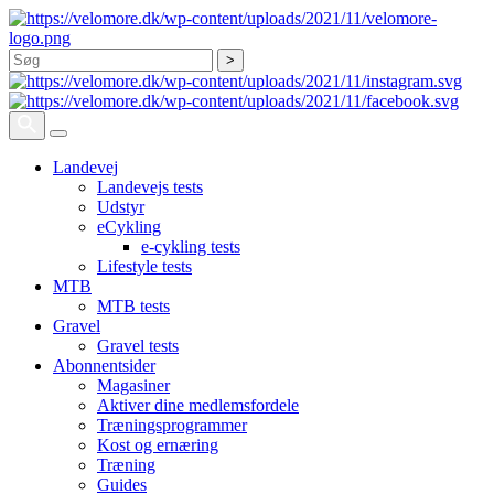
Søg
Landevej
Landevejs tests
Udstyr
eCykling
e-cykling tests
Lifestyle tests
MTB
MTB tests
Gravel
Gravel tests
Abonnentsider
Magasiner
Aktiver dine medlemsfordele
Træningsprogrammer
Kost og ernæring
Træning
Guides