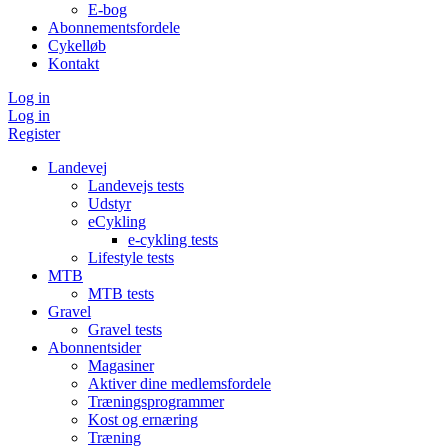
E-bog
Abonnementsfordele
Cykelløb
Kontakt
Log in
Log in
Register
Landevej
Landevejs tests
Udstyr
eCykling
e-cykling tests
Lifestyle tests
MTB
MTB tests
Gravel
Gravel tests
Abonnentsider
Magasiner
Aktiver dine medlemsfordele
Træningsprogrammer
Kost og ernæring
Træning