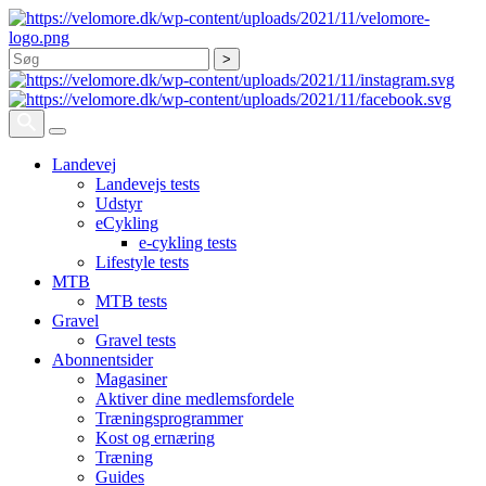
Søg
Landevej
Landevejs tests
Udstyr
eCykling
e-cykling tests
Lifestyle tests
MTB
MTB tests
Gravel
Gravel tests
Abonnentsider
Magasiner
Aktiver dine medlemsfordele
Træningsprogrammer
Kost og ernæring
Træning
Guides