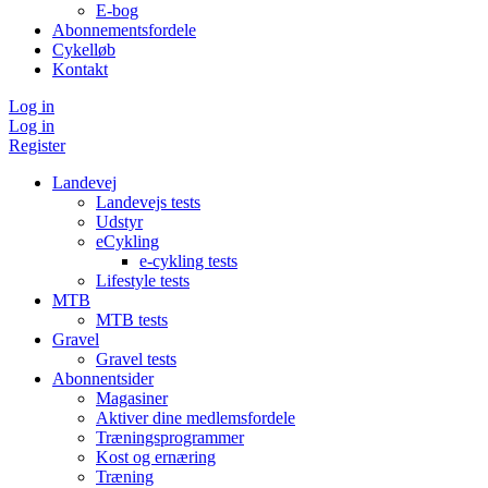
E-bog
Abonnementsfordele
Cykelløb
Kontakt
Log in
Log in
Register
Landevej
Landevejs tests
Udstyr
eCykling
e-cykling tests
Lifestyle tests
MTB
MTB tests
Gravel
Gravel tests
Abonnentsider
Magasiner
Aktiver dine medlemsfordele
Træningsprogrammer
Kost og ernæring
Træning