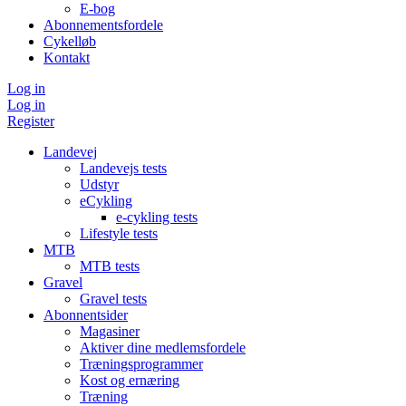
E-bog
Abonnementsfordele
Cykelløb
Kontakt
Log in
Log in
Register
Landevej
Landevejs tests
Udstyr
eCykling
e-cykling tests
Lifestyle tests
MTB
MTB tests
Gravel
Gravel tests
Abonnentsider
Magasiner
Aktiver dine medlemsfordele
Træningsprogrammer
Kost og ernæring
Træning