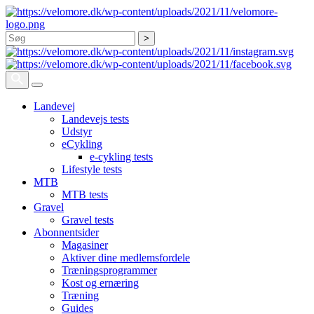
Søg
Landevej
Landevejs tests
Udstyr
eCykling
e-cykling tests
Lifestyle tests
MTB
MTB tests
Gravel
Gravel tests
Abonnentsider
Magasiner
Aktiver dine medlemsfordele
Træningsprogrammer
Kost og ernæring
Træning
Guides