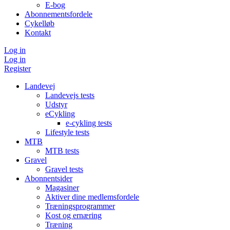
E-bog
Abonnementsfordele
Cykelløb
Kontakt
Log in
Log in
Register
Landevej
Landevejs tests
Udstyr
eCykling
e-cykling tests
Lifestyle tests
MTB
MTB tests
Gravel
Gravel tests
Abonnentsider
Magasiner
Aktiver dine medlemsfordele
Træningsprogrammer
Kost og ernæring
Træning