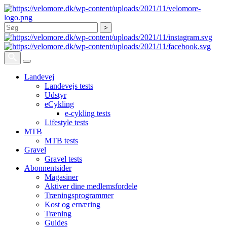
Søg
Landevej
Landevejs tests
Udstyr
eCykling
e-cykling tests
Lifestyle tests
MTB
MTB tests
Gravel
Gravel tests
Abonnentsider
Magasiner
Aktiver dine medlemsfordele
Træningsprogrammer
Kost og ernæring
Træning
Guides