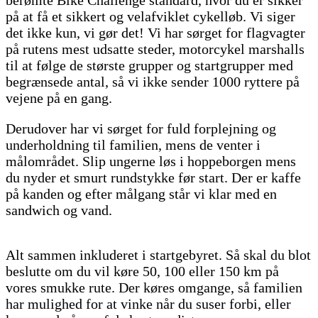
berømte Bike Challenge standard, hvor du er sikker
på at få et sikkert og velafviklet cykelløb. Vi siger
det ikke kun, vi gør det! Vi har sørget for flagvagter
på rutens mest udsatte steder, motorcykel marshalls
til at følge de største grupper og startgrupper med
begrænsede antal, så vi ikke sender 1000 ryttere på
vejene på en gang.
Derudover har vi sørget for fuld forplejning og
underholdning til familien, mens de venter i
målområdet. Slip ungerne løs i hoppeborgen mens
du nyder et smurt rundstykke før start. Der er kaffe
på kanden og efter målgang står vi klar med en
sandwich og vand.
Alt sammen inkluderet i startgebyret. Så skal du blot
beslutte om du vil køre 50, 100 eller 150 km på
vores smukke rute. Der køres omgange, så familien
har mulighed for at vinke når du suser forbi, eller