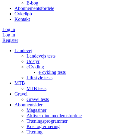
E-bog
Abonnementsfordele
Cykelløb
Kontakt
Log in
Log in
Register
Landevej
Landevejs tests
Udstyr
eCykling
e-cykling tests
Lifestyle tests
MTB
MTB tests
Gravel
Gravel tests
Abonnentsider
Magasiner
Aktiver dine medlemsfordele
Træningsprogrammer
Kost og ernæring
Træning