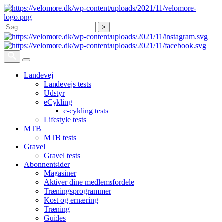
Søg
Landevej
Landevejs tests
Udstyr
eCykling
e-cykling tests
Lifestyle tests
MTB
MTB tests
Gravel
Gravel tests
Abonnentsider
Magasiner
Aktiver dine medlemsfordele
Træningsprogrammer
Kost og ernæring
Træning
Guides