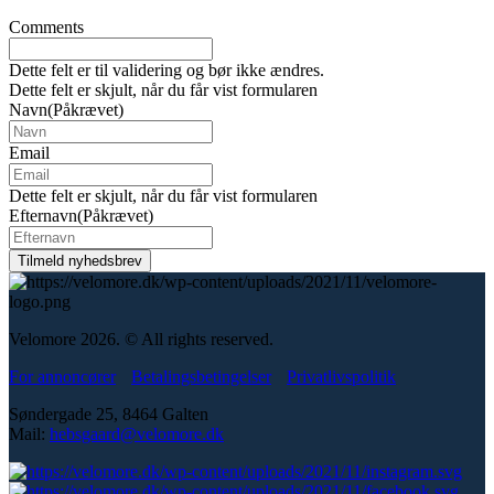
Comments
Dette felt er til validering og bør ikke ændres.
Dette felt er skjult, når du får vist formularen
Navn
(Påkrævet)
Email
Dette felt er skjult, når du får vist formularen
Efternavn
(Påkrævet)
Velomore 2026. © All rights reserved.
For annoncører
Betalingsbetingelser
Privatlivspolitik
Søndergade 25, 8464 Galten
Mail:
hebsgaard@velomore.dk