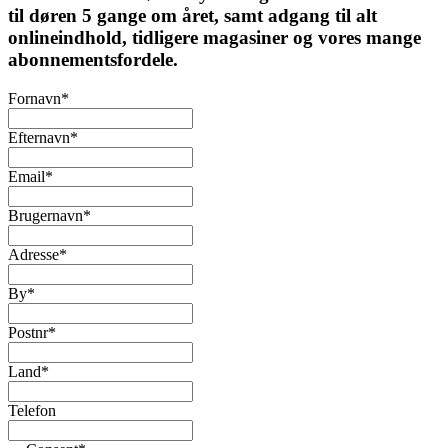
til døren 5 gange om året, samt adgang til alt
onlineindhold, tidligere magasiner og vores mange
abonnementsfordele.
Fornavn
*
Efternavn
*
Email
*
Brugernavn
*
Adresse
*
By
*
Postnr
*
Land
*
Telefon