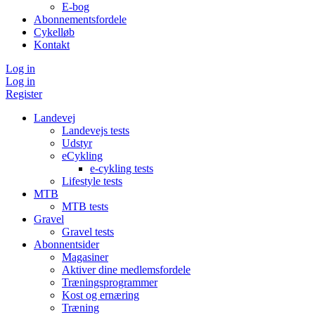
E-bog
Abonnementsfordele
Cykelløb
Kontakt
Log in
Log in
Register
Landevej
Landevejs tests
Udstyr
eCykling
e-cykling tests
Lifestyle tests
MTB
MTB tests
Gravel
Gravel tests
Abonnentsider
Magasiner
Aktiver dine medlemsfordele
Træningsprogrammer
Kost og ernæring
Træning