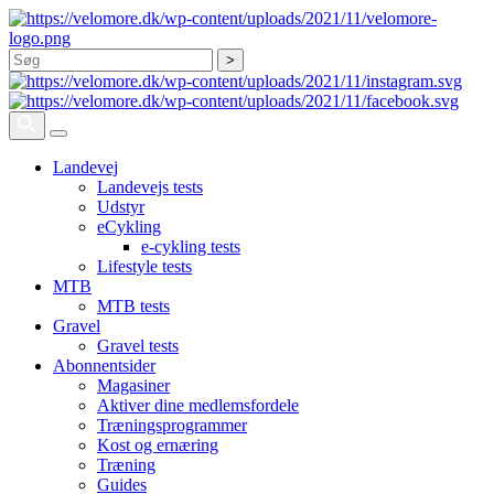
Søg
Landevej
Landevejs tests
Udstyr
eCykling
e-cykling tests
Lifestyle tests
MTB
MTB tests
Gravel
Gravel tests
Abonnentsider
Magasiner
Aktiver dine medlemsfordele
Træningsprogrammer
Kost og ernæring
Træning
Guides