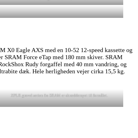
RAM X0 Eagle AXS med en 10-52 12-speed kassette og
serne er SRAM Force eTap med 180 mm skiver. SRAM
 RockShox Rudy forgaffel med 40 mm vandring, og
abite dæk. Hele herligheden vejer cirka 15,5 kg.
XPLR gravel serien fra SRAM er skræddersyet til formålet.