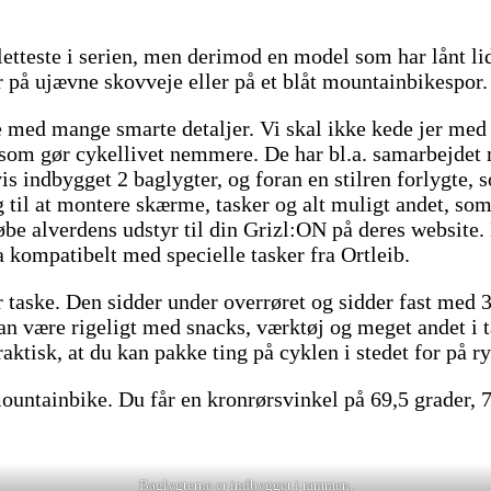
 letteste i serien, men derimod en model som har lånt l
r på ujævne skovveje eller på et blåt mountainbikespor.
e med mange smarte detaljer. Vi skal ikke kede jer m
 som gør cykellivet nemmere. De har bl.a. samarbejdet
is indbygget 2 baglygter, og foran en stilren forlygte, s
g til at montere skærme, tasker og alt muligt andet, som
øbe alverdens udstyr til din Grizl:ON på deres website. 
kompatibelt med specielle tasker fra Ortleib.
 taske. Den sidder under overrøret og sidder fast med
kan være rigeligt med snacks, værktøj og meget andet i 
raktisk, at du kan pakke ting på cyklen i stedet for på r
ntainbike. Du får en kronrørsvinkel på 69,5 grader, 7
Baglygterne er indbygget i rammen.