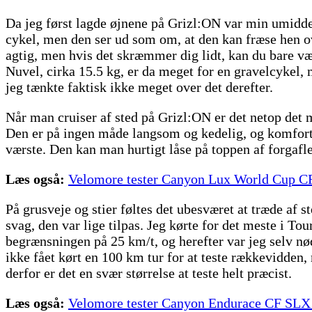
Da jeg først lagde øjnene på Grizl:ON var min umiddel
cykel, men den ser ud som om, at den kan fræse hen ove
agtig, men hvis det skræmmer dig lidt, kan du bare væ
Nuvel, cirka 15.5 kg, er da meget for en gravelcykel, m
jeg tænkte faktisk ikke meget over det derefter.
Når man cruiser af sted på Grizl:ON er det netop det 
Den er på ingen måde langsom og kedelig, og komforten 
værste. Den kan man hurtigt låse på toppen af forgaflen
Læs også:
Velomore tester Canyon Lux World Cup 
På grusveje og stier føltes det ubesværet at træde af s
svag, den var lige tilpas. Jeg kørte for det meste i T
begrænsningen på 25 km/t, og herefter var jeg selv nødt 
ikke fået kørt en 100 km tur for at teste rækkevidden
derfor er det en svær størrelse at teste helt præcist.
Læs også:
Velomore tester Canyon Endurace CF SL