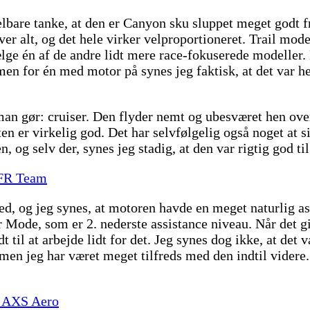
bare tanke, at den er Canyon sku sluppet meget godt fra
r alt, og det hele virker velproportioneret. Trail mod
lge én af de andre lidt mere race-fokuserede modeller
en for én med motor på synes jeg faktisk, at det var hel
man gør: cruiser. Den flyder nemt og ubesværet hen ove
er virkelig god. Det har selvfølgelig også noget at sig
, og selv der, synes jeg stadig, at den var rigtig god ti
CFR Team
ted, og jeg synes, at motoren havde en meget naturlig ass
our Mode, som er 2. nederste assistance niveau. Når det
til at arbejde lidt for det. Jeg synes dog ikke, at det v
, men jeg har været meget tilfreds med den indtil vider
X AXS Aero