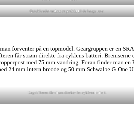
Quickloader tasken er perfekt til de lange ture.
m man forventer på en topmodel. Geargruppen er en S
skifteren får strøm direkte fra cyklens batteri. Brem
dropperpost med 75 mm vandring. Foran finder man en
ed 24 mm intern bredde og 50 mm Schwalbe G-One Ultr
Bagskifteren får strøm direkte fra cyklens batteri.