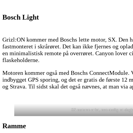
Bosch Light
Grizl:ON kommer med Boschs lette motor, SX. Den har v
fastmonteret i skrårøret. Det kan ikke fjernes og oplad
en minimalistisk remote på overrøret. Canyon lover ci
flaskeholderne.
Motoren kommer også med Boschs ConnectModule. Via d
indbygget GPS sporing, og det er gratis de første 12 
og Strava. Til sidst skal det også nævnes, at man via 
SX motoren er let, men stadig ret slagk
Ramme