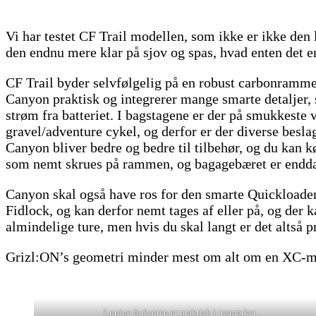
Vi har testet CF Trail modellen, som ikke er ikke den
den endnu mere klar på sjov og spas, hvad enten det e
CF Trail byder selvfølgelig på en robust carbonramm
Canyon praktisk og integrerer mange smarte detaljer,
strøm fra batteriet. I bagstagene er der på smukkeste v
gravel/adventure cykel, og derfor er der diverse besla
Canyon bliver bedre og bedre til tilbehør, og du kan k
som nemt skrues på rammen, og bagagebæret er endda 
Canyon skal også have ros for den smarte Quickloader
Fidlock, og kan derfor nemt tages af eller på, og der 
almindelige ture, men hvis du skal langt er det altså p
Grizl:ON’s geometri minder mest om alt om en XC-mou
Lupine forlygten er praktisk i tusmørket.