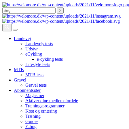
Søg
Landevej
Landevejs tests
Udstyr
eCykling
e-cykling tests
Lifestyle tests
MTB
MTB tests
Gravel
Gravel tests
Abonnentsider
Magasiner
Aktiver dine medlemsfordele
Træningsprogrammer
Kost og ernæring
Træning
Guides
E-bog