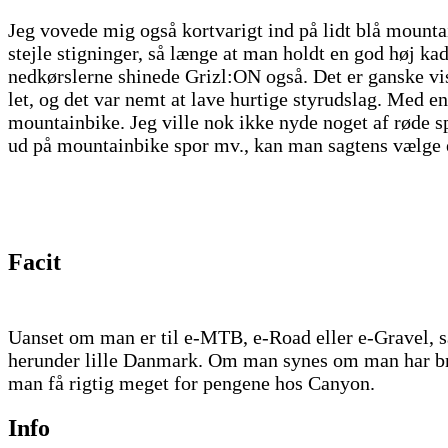
Jeg vovede mig også kortvarigt ind på lidt blå mount
stejle stigninger, så længe at man holdt en god høj ka
nedkørslerne shinede Grizl:ON også. Det er ganske vis
let, og det var nemt at lave hurtige styrudslag. Med 
mountainbike. Jeg ville nok ikke nyde noget af røde sp
ud på mountainbike spor mv., kan man sagtens vælge e
Facit
Uanset om man er til e-MTB, e-Road eller e-Gravel, så 
herunder lille Danmark. Om man synes om man har brug f
man få rigtig meget for pengene hos Canyon.
Info