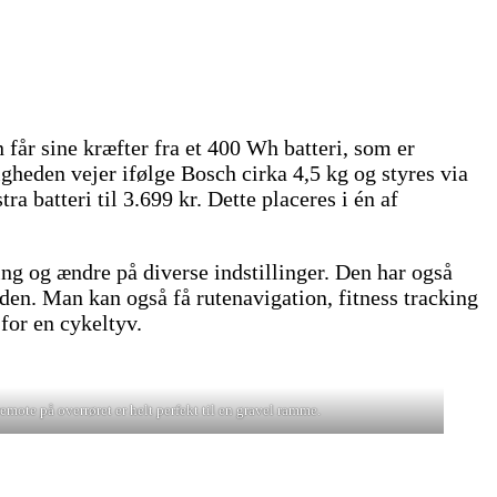
får sine kræfter fra et 400 Wh batteri, som er
igheden vejer ifølge Bosch cirka 4,5 kg og styres via
 batteri til 3.699 kr. Dette placeres i én af
g og ændre på diverse indstillinger. Den har også
den. Man kan også få rutenavigation, fitness tracking
for en cykeltyv.
mote på overrøret er helt perfekt til en gravel ramme.