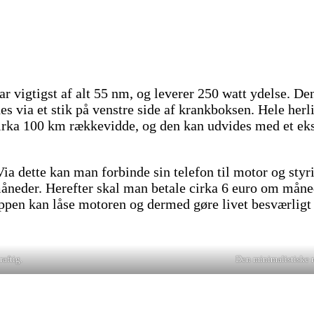
igtigst af alt 55 nm, og leverer 250 watt ydelse. Den 
es via et stik på venstre side af krankboksen. Hele herl
rka 100 km rækkevidde, og den kan udvides med et ekstra
ette kan man forbinde sin telefon til motor og styrin
måneder. Herefter skal man betale cirka 6 euro om måne
appen kan låse motoren og dermed gøre livet besværligt 
raftig.
Den minimalistiske re