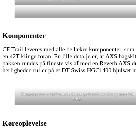
Komponenter
CF Trail leveres med alle de lækre komponenter, so
en 42T klinge foran. En lille detalje er, at AXS bag
pakken rundes på fineste vis af med en Reverb AXS 
herligheden ruller på et DT Swiss HGC1400 hjulsæt m
Dropperposten er lækker, men du kan godt undvære den og spare lidt
penge.
Køreoplevelse