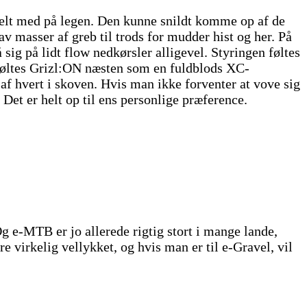
helt med på legen. Den kunne snildt komme op af de
v masser af greb til trods for mudder hist og her. På
ig på lidt flow nedkørsler alligevel. Styringen føltes
t føltes Grizl:ON næsten som en fuldblods XC-
 af hvert i skoven. Hvis man ikke forventer at vove sig
et er helt op til ens personlige præference.
g e-MTB er jo allerede rigtig stort i mange lande,
 virkelig vellykket, og hvis man er til e-Gravel, vil