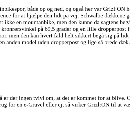
ainbikespor, både op og ned, og også her var Grizl:ON 
dence for at hjælpe den lidt på vej. Schwalbe dækkene ga
t ikke en mountanbike, men den kunne da sagtens begå s
en kronrørsvinkel på 69,5 grader og en lille dropperpos
or, men den kan hvert fald helt sikkert begå sig på lidt
n anden model uden dropperpost og lige så brede dæk. D
er der ingen tvivl om, at det er kommet for at blive. O
or en e-Gravel eller ej, så virker Grizl:ON til at være