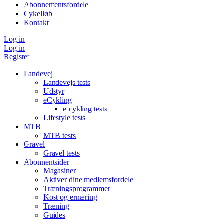
Abonnementsfordele
Cykelløb
Kontakt
Log in
Log in
Register
Landevej
Landevejs tests
Udstyr
eCykling
e-cykling tests
Lifestyle tests
MTB
MTB tests
Gravel
Gravel tests
Abonnentsider
Magasiner
Aktiver dine medlemsfordele
Træningsprogrammer
Kost og ernæring
Træning
Guides