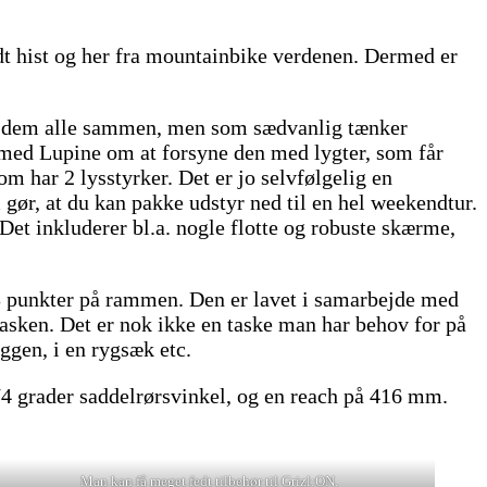
idt hist og her fra mountainbike verdenen. Dermed er
ed dem alle sammen, men som sædvanlig tænker
 med Lupine om at forsyne den med lygter, som får
om har 2 lysstyrker. Det er jo selvfølgelig en
 gør, at du kan pakke udstyr ned til en hel weekendtur.
Det inkluderer bl.a. nogle flotte og robuste skærme,
 3 punkter på rammen. Den er lavet i samarbejde med
tasken. Det er nok ikke en taske man har behov for på
yggen, i en rygsæk etc.
4 grader saddelrørsvinkel, og en reach på 416 mm.
Man kan få meget fedt tilbehør til Grizl:ON.