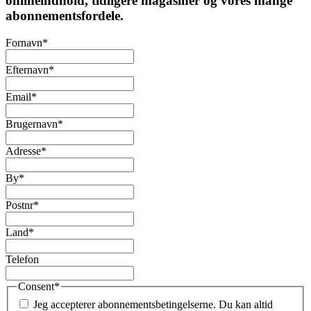
onlineindhold, tidligere magasiner og vores mange
abonnementsfordele.
Fornavn
*
Efternavn
*
Email
*
Brugernavn
*
Adresse
*
By
*
Postnr
*
Land
*
Telefon
Consent
*
Jeg accepterer abonnementsbetingelserne. Du kan altid