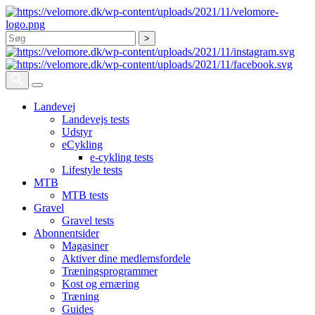
Søg
Landevej
Landevejs tests
Udstyr
eCykling
e-cykling tests
Lifestyle tests
MTB
MTB tests
Gravel
Gravel tests
Abonnentsider
Magasiner
Aktiver dine medlemsfordele
Træningsprogrammer
Kost og ernæring
Træning
Guides