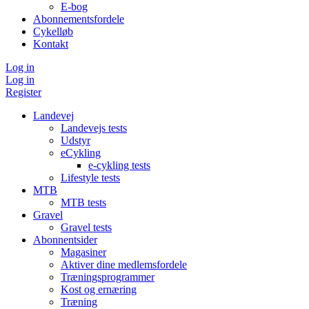
E-bog
Abonnementsfordele
Cykelløb
Kontakt
Log in
Log in
Register
Landevej
Landevejs tests
Udstyr
eCykling
e-cykling tests
Lifestyle tests
MTB
MTB tests
Gravel
Gravel tests
Abonnentsider
Magasiner
Aktiver dine medlemsfordele
Træningsprogrammer
Kost og ernæring
Træning