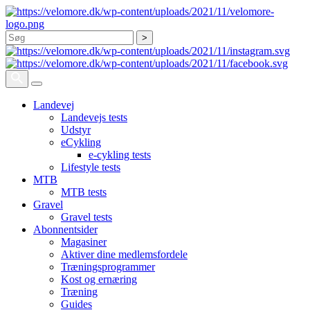
Søg
Landevej
Landevejs tests
Udstyr
eCykling
e-cykling tests
Lifestyle tests
MTB
MTB tests
Gravel
Gravel tests
Abonnentsider
Magasiner
Aktiver dine medlemsfordele
Træningsprogrammer
Kost og ernæring
Træning
Guides