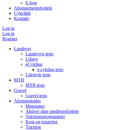
E-bog
Abonnementsfordele
Cykelløb
Kontakt
Log in
Log in
Register
Landevej
Landevejs tests
Udstyr
eCykling
e-cykling tests
Lifestyle tests
MTB
MTB tests
Gravel
Gravel tests
Abonnentsider
Magasiner
Aktiver dine medlemsfordele
Træningsprogrammer
Kost og ernæring
Træning