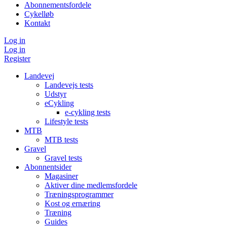
Abonnementsfordele
Cykelløb
Kontakt
Log in
Log in
Register
Landevej
Landevejs tests
Udstyr
eCykling
e-cykling tests
Lifestyle tests
MTB
MTB tests
Gravel
Gravel tests
Abonnentsider
Magasiner
Aktiver dine medlemsfordele
Træningsprogrammer
Kost og ernæring
Træning
Guides