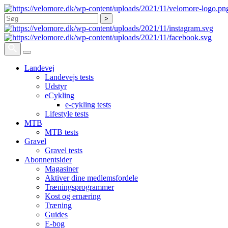
Søg
Landevej
Landevejs tests
Udstyr
eCykling
e-cykling tests
Lifestyle tests
MTB
MTB tests
Gravel
Gravel tests
Abonnentsider
Magasiner
Aktiver dine medlemsfordele
Træningsprogrammer
Kost og ernæring
Træning
Guides
E-bog