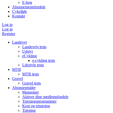
E-bog
Abonnementsfordele
Cykelløb
Kontakt
Log in
Log in
Register
Landevej
Landevejs tests
Udstyr
eCykling
e-cykling tests
Lifestyle tests
MTB
MTB tests
Gravel
Gravel tests
Abonnentsider
Magasiner
Aktiver dine medlemsfordele
Træningsprogrammer
Kost og ernæring
Træning