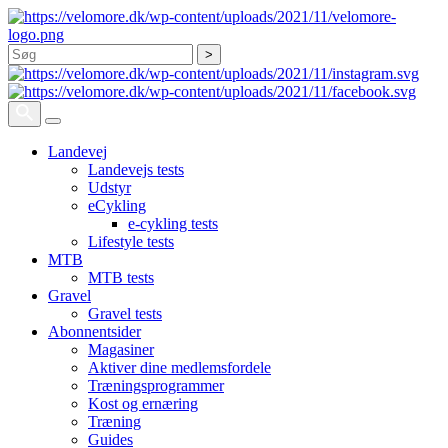
Søg
Landevej
Landevejs tests
Udstyr
eCykling
e-cykling tests
Lifestyle tests
MTB
MTB tests
Gravel
Gravel tests
Abonnentsider
Magasiner
Aktiver dine medlemsfordele
Træningsprogrammer
Kost og ernæring
Træning
Guides