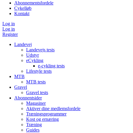
Abonnementsfordele
Cykelløb
Kontakt
Log in
Log in
Register
Landevej
Landevejs tests
Udstyr
eCykling
e-cykling tests
Lifestyle tests
MTB
MTB tests
Gravel
Gravel tests
Abonnentsider
Magasiner
Aktiver dine medlemsfordele
Træningsprogrammer
Kost og ernæring
Træning
Guides