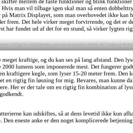
 skifter mellem de faste funktioner og blink funktioner 
 Hvis man vil tilbage igen skal man så enten dobbelttry
 på Matrix Displayet, som man overhovedet ikke kan hu
frem. Det hele virker meget forvirrende, og det er den 
 har fundet ud af det for en stund, så virker lygten rig
 meget kraftigere i virkeligheden, men man fornemmer tydeligt de 2 linser og deres l
meget kraftige, og du kan ses på lang afstand. Den lyse
e 2000 lumens som imponerede mest. Det fungerer godt 
en kraftigere kegle, som lyser 15-20 meter frem. Den ko
t en rigtig fin løsning for mig. Bevares, man kunne da
. Her er der tale om en rigtig fin kombination af lysud
t godkendt.
batterierne kan udskiftes, så at dens levetid ikke kun a
nde. Den eneste anke er den noget komplicerede betjenin