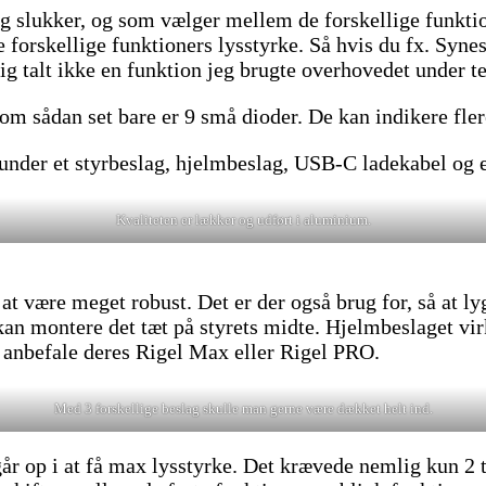
og slukker, og som vælger mellem de forskellige funkt
 forskellige funktioners lysstyrke. Så hvis du fx. Synes
ig talt ikke en funktion jeg brugte overhovedet under te
 sådan set bare er 9 små dioder. De kan indikere flere 
runder et styrbeslag, hjelmbeslag, USB-C ladekabel og en
Kvaliteten er lækker og udført i aluminium.
il at være meget robust. Det er der også brug for, så at 
kan montere det tæt på styrets midte. Hjelmbeslaget vi
et anbefale deres Rigel Max eller Rigel PRO.
Med 3 forskellige beslag skulle man gerne være dækket helt ind.
år op i at få max lysstyrke. Det krævede nemlig kun 2