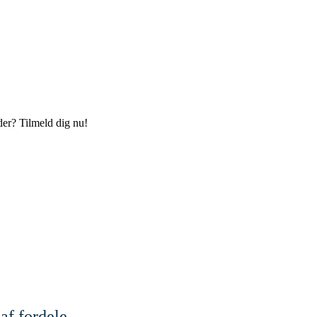
der? Tilmeld dig nu!
af fordele