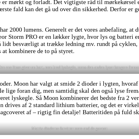
er mørkt og forladt. Det vigtigste råd til mørkekørsel e
ærste fald kan det gå ud over din sikkerhed. Derfor er 
 har 2000 lumens. Generelt er det vores anbefaling, at
or Storm PRO er en lækker lygte, hvor lys og batteri e
 lidt besværligt at trække ledning mv. rundt på cyklen, o
 at kombinere de to på styret.
en ene linse giver en kort, men bred lyskegle, mens den anden lyser længere frema
oder. Moon har valgt at smide 2 dioder i lygten, hvoraf
gle lige foran dig, men samtidig skal den også lyse frem
reret lyskegle. Så Moon kombinerer det bedste fra 2 ver
ives af 2 standard lithium batterier, og det er virkelig
gcoveret af – rigtig fin detalje! Batteritiden på fuld sk
Matrix dioderne forvirrer mere end de gavner.