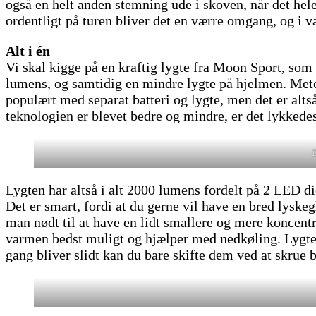
også en helt anden stemning ude i skoven, når det hele 
ordentligt på turen bliver det en værre omgang, og i v
Alt i én
Vi skal kigge på en kraftig lygte fra Moon Sport, som
lumens, og samtidig en mindre lygte på hjelmen. Mete
populært med separat batteri og lygte, men det er altså
teknologien er blevet bedre og mindre, er det lykkedes
D
Lygten har altså i alt 2000 lumens fordelt på 2 LED di
Det er smart, fordi at du gerne vil have en bred lyske
man nødt til at have en lidt smallere og mere koncent
varmen bedst muligt og hjælper med nedkøling. Lygten dr
gang bliver slidt kan du bare skifte dem ved at skrue ba