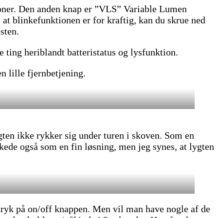
ioner. Den anden knap er ”VLS” Variable Lumen
 at blinkefunktionen er for kraftig, kan du skrue ned
sten.
ting heriblandt batteristatus og lysfunktion.
 lille fjernbetjening.
lygten ikke rykker sig under turen i skoven. Som en
rkede også som en fin løsning, men jeg synes, at lygten
 tryk på on/off knappen. Men vil man have nogle af de