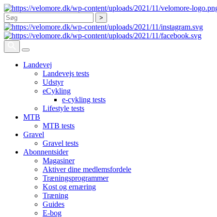
Søg
Landevej
Landevejs tests
Udstyr
eCykling
e-cykling tests
Lifestyle tests
MTB
MTB tests
Gravel
Gravel tests
Abonnentsider
Magasiner
Aktiver dine medlemsfordele
Træningsprogrammer
Kost og ernæring
Træning
Guides
E-bog