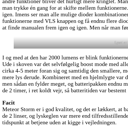
andre funktioner bliver det hurtigt mere kringlet. Man
man trykke én gang for at skifte mellem funktionerne.
igen. Imens ser man alle mulige dioder kombinationer
funktionerne med VLS knappen og få endnu flere dioder 
at finde manualen frem igen og igen. Men når man først
Lyset er
I og med at den har 2000 lumens er blink funktionerne 
Ude i skoven var det selvfølgelig boost mode med all
cirka 4-5 meter foran sig og samtidig den smallere, m
mere lys derude. Kombineret med en hjelmlygte var de
men sådan en fylder meget, og batteripakken endnu mere
de 2 timer, i ret koldt vejr, så batteritiden var bestem
Facit
Meteor Storm er i god kvalitet, og det er lækkert, at 
de 2 linser, og lyskeglen var mere end tilfredsstille
tidspunkt at betjene uden at kigge i vejledningen.