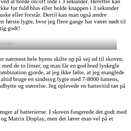
ved at holde on/off inde i 3 sekunder. Herefter kan
kke for fuld blus eller holde knappen i 3 sekunder
ske eller forstår. Dertil kan man også ændre
første lygte, hvor jeg flere gange har været nødt til
tig godt!
yskegler.
r nærmest hele byens skilte op på vej ud til skoven.
med de to linser, og man får en god bred lyskegle
mbination gjorde, at jeg ikke følte, at jeg manglede
 altid bruge en sindssyg lygte med 7-8000 lumens,
bytte og størrelse. Jeg oplevede en batteritid tæt på
fhænger af batterierne. I skoven fungerede det godt med
g og Matrix Display, men det lærer man vel på et