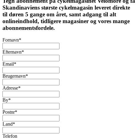
Tegn abonnement på cykelmagasinet Velomore og få
Skandinaviens største cykelmagasin leveret direkte
til døren 5 gange om året, samt adgang til alt
onlineindhold, tidligere magasiner og vores mange
abonnementsfordele.
Fornavn
*
Efternavn
*
Email
*
Brugernavn
*
Adresse
*
By
*
Postnr
*
Land
*
Telefon