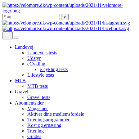
Søg
Landevej
Landevejs tests
Udstyr
eCykling
e-cykling tests
Lifestyle tests
MTB
MTB tests
Gravel
Gravel tests
Abonnentsider
Magasiner
Aktiver dine medlemsfordele
Træningsprogrammer
Kost og ernæring
Træning
Guides