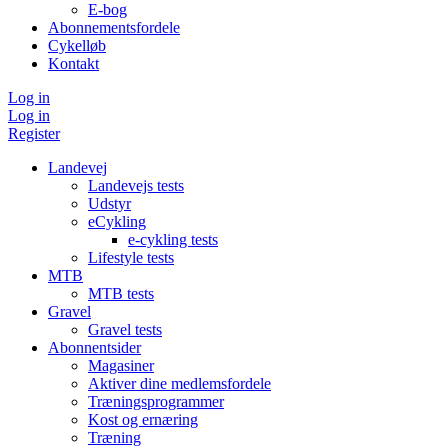
E-bog
Abonnementsfordele
Cykelløb
Kontakt
Log in
Log in
Register
Landevej
Landevejs tests
Udstyr
eCykling
e-cykling tests
Lifestyle tests
MTB
MTB tests
Gravel
Gravel tests
Abonnentsider
Magasiner
Aktiver dine medlemsfordele
Træningsprogrammer
Kost og ernæring
Træning