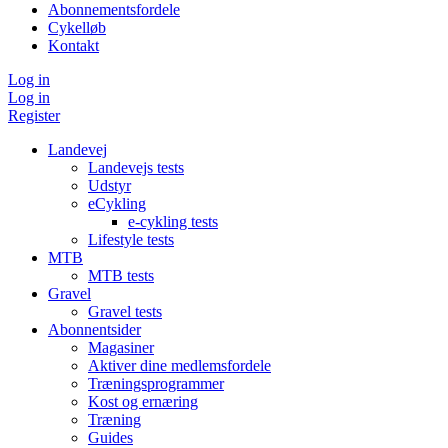
Abonnementsfordele
Cykelløb
Kontakt
Log in
Log in
Register
Landevej
Landevejs tests
Udstyr
eCykling
e-cykling tests
Lifestyle tests
MTB
MTB tests
Gravel
Gravel tests
Abonnentsider
Magasiner
Aktiver dine medlemsfordele
Træningsprogrammer
Kost og ernæring
Træning
Guides