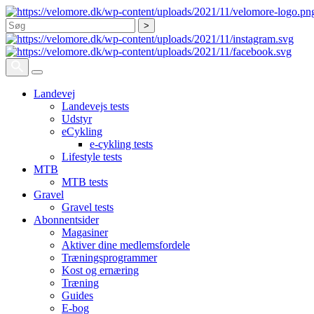
Søg
Landevej
Landevejs tests
Udstyr
eCykling
e-cykling tests
Lifestyle tests
MTB
MTB tests
Gravel
Gravel tests
Abonnentsider
Magasiner
Aktiver dine medlemsfordele
Træningsprogrammer
Kost og ernæring
Træning
Guides
E-bog