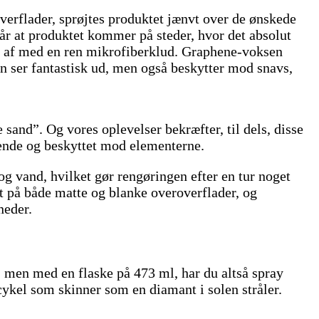
overflader, sprøjtes produktet jænvt over de ønskede
r at produktet kommer på steder, hvor det absolut
oks af med en ren mikrofiberklud. Graphene-voksen
un ser fantastisk ud, men også beskytter mod snavs,
sand”. Og vores oplevelser bekræfter, til dels, disse
nnende og beskyttet mod elementerne.
og vand, hvilket gør rengøringen efter en tur noget
et på både matte og blanke overoverflader, og
neder.
j, men med en flaske på 473 ml, har du altså spray
 cykel som skinner som en diamant i solen stråler.