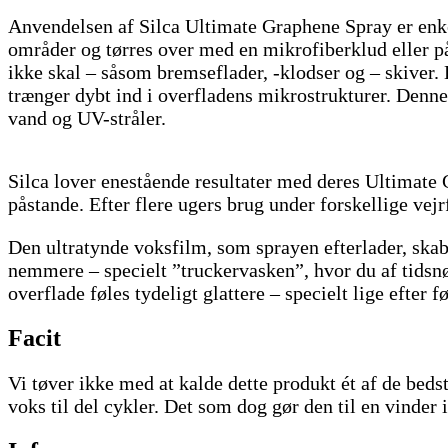
Anvendelsen af Silca Ultimate Graphene Spray er enkel
områder og tørres over med en mikrofiberklud eller p
ikke skal – såsom bremseflader, -klodser og – skiver.
trænger dybt ind i overfladens mikrostrukturer. Denne
vand og UV-stråler.
Silca lover enestående resultater med deres Ultimate G
påstande. Efter flere ugers brug under forskellige ve
Den ultratynde voksfilm, som sprayen efterlader, skaber
nemmere – specielt ”truckervasken”, hvor du af tidsnø
overflade føles tydeligt glattere – specielt lige efter 
Facit
Vi tøver ikke med at kalde dette produkt ét af de beds
voks til del cykler. Det som dog gør den til en vinder 