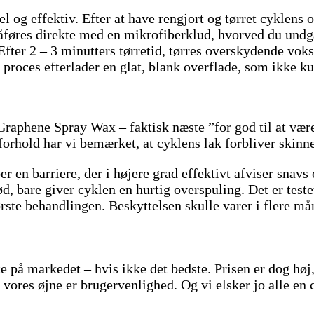
 og effektiv. Efter at have rengjort og tørret cyklens 
åføres direkte med en mikrofiberklud, hvorved du undgå
 Efter 2 – 3 minutters tørretid, tørres overskydende v
 proces efterlader en glat, blank overflade, som ikke k
raphene Spray Wax – faktisk næste ”for god til at være 
jrforhold har vi bemærket, at cyklens lak forbliver ski
 en barriere, der i højere grad effektivt afviser snavs 
d, bare giver cyklen en hurtig overspuling. Det er test
første behandlingen. Beskyttelsen skulle varer i flere må
te på markedet – hvis ikke det bedste. Prisen er dog hø
i vores øjne er brugervenlighed. Og vi elsker jo alle en