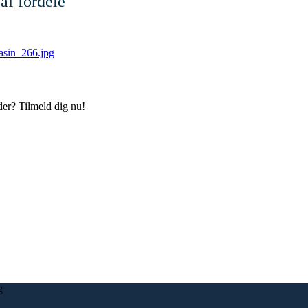
af fordele
der? Tilmeld dig nu!