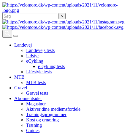
Søg
Landevej
Landevejs tests
Udstyr
eCykling
e-cykling tests
Lifestyle tests
MTB
MTB tests
Gravel
Gravel tests
Abonnentsider
Magasiner
Aktiver dine medlemsfordele
Træningsprogrammer
Kost og ernæring
Træning
Guides