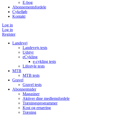
E-bog
Abonnementsfordele
Cykelløb
Kontakt
Log in
Log in
Register
Landevej
Landevejs tests
Udstyr
eCykling
e-cykling tests
Lifestyle tests
MTB
MTB tests
Gravel
Gravel tests
Abonnentsider
Magasiner
Aktiver dine medlemsfordele
Træningsprogrammer
Kost og ernæring
Træning