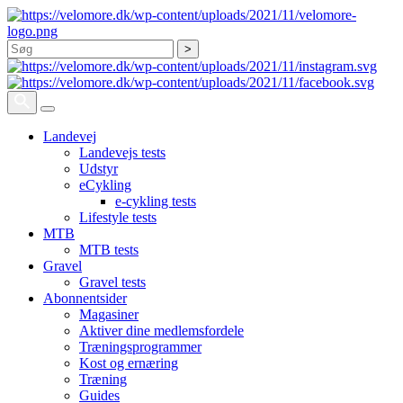
Søg
Landevej
Landevejs tests
Udstyr
eCykling
e-cykling tests
Lifestyle tests
MTB
MTB tests
Gravel
Gravel tests
Abonnentsider
Magasiner
Aktiver dine medlemsfordele
Træningsprogrammer
Kost og ernæring
Træning
Guides