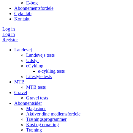
E-bog
Abonnementsfordele
Cykelløb
Kontakt
Log in
Log in
Register
Landevej
Landevejs tests
Udstyr
eCykling
e-cykling tests
Lifestyle tests
MTB
MTB tests
Gravel
Gravel tests
Abonnentsider
Magasiner
Aktiver dine medlemsfordele
Træningsprogrammer
Kost og ernæring
Træning