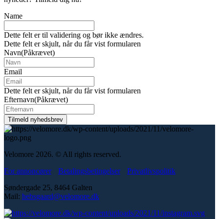
Name
Dette felt er til validering og bør ikke ændres.
Dette felt er skjult, når du får vist formularen
Navn
(Påkrævet)
Email
Dette felt er skjult, når du får vist formularen
Efternavn
(Påkrævet)
Velomore 2026. © All rights reserved.
For annoncører
Betalingsbetingelser
Privatlivspolitik
Søndergade 25, 8464 Galten
Mail:
hebsgaard@velomore.dk