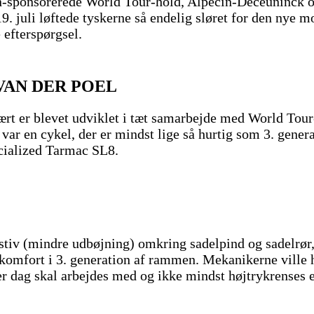
on-sponsorerede World Tour-hold, Alpecin-Deceuninck og
. juli løftede tyskerne så endelig sløret for den nye
 efterspørgsel.
VAN DER POEL
rt er blevet udviklet i tæt samarbejde med World Tour-
r en cykel, der er mindst lige så hurtig som 3. generat
cialized Tarmac SL8.
iv (mindre udbøjning) omkring sadelpind og sadelrør, s
mfort i 3. generation af rammen. Mekanikerne ville hav
r dag skal arbejdes med og ikke mindst højtrykrenses e