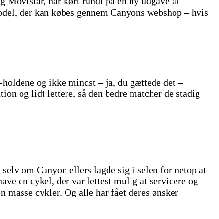
 Movistar, har kørt rundt på en ny udgave af
 model, der kan købes gennem Canyons webshop – hvis
holdene og ikke mindst – ja, du gættede det –
ion og lidt lettere, så den bedre matcher de stadig
elv om Canyon ellers lagde sig i selen for netop at
e en cykel, der var lettest mulig at servicere og
n masse cykler. Og alle har fået deres ønsker