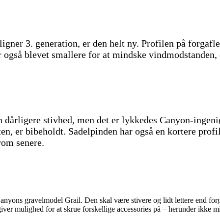
ner 3. generation, er den helt ny. Profilen på forgafl
r også blevet smallere for at mindske vindmodstanden, 
 en dårligere stivhed, men det er lykkedes Canyon-ingeni
eten, er bibeholdt. Sadelpinden har også en kortere prof
erom senere.
ns gravelmodel Grail. Den skal være stivere og lidt lettere end forgæn
giver mulighed for at skrue forskellige accessories på – herunder ikke 