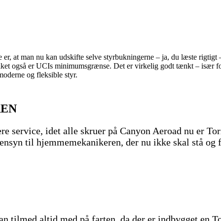
er, at man nu kan udskifte selve styrbukningerne – ja, du læste rigtigt 
ket også er UCIs minimumsgrænse. Det er virkelig godt tænkt – især fo
moderne og fleksible styr.
REN
e service, idet alle skruer på Canyon Aeroad nu er Torx
 hensyn til hjemmemekanikeren, der nu ikke skal stå og 
 tilmed altid med på farten, da der er indbygget en Tor