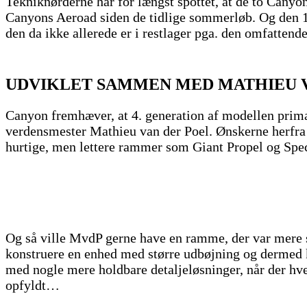
Tekniknørderne har for længst spottet, at de to Cany
Canyons Aeroad siden de tidlige sommerløb. Og den 19
den da ikke allerede er i restlager pga. den omfattende
UDVIKLET SAMMEN MED MATHIEU 
Canyon fremhæver, at 4. generation af modellen primæ
verdensmester Mathieu van der Poel. Ønskerne herfra va
hurtige, men lettere rammer som Giant Propel og Spe
Og så ville MvdP gerne have en ramme, der var mere st
konstruere en enhed med større udbøjning og dermed ko
med nogle mere holdbare detaljeløsninger, når der hve
opfyldt…