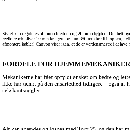
Styret kan reguleres 50 mm i bredden og 20 mm i højden. Det helt nye 
reelle reach bliver 10 mm længere og kun 350 mm bredt i toppen, hvil
afmontere kabler! Canyon viser igen, at de er verdensmestre i at lave 
FORDELE FOR HJEMMEMEKANIKE
Mekanikerne har fået opfyldt ønsket om bedre og letter
ikke har tænkt på den ensartethed tidligere – også af
sekskantsnøgler.
Alt kan spændes og løsnes med Torx 25, og den har man