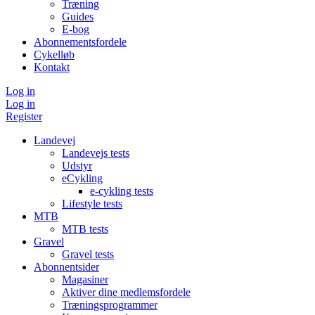
Træning
Guides
E-bog
Abonnementsfordele
Cykelløb
Kontakt
Log in
Log in
Register
Landevej
Landevejs tests
Udstyr
eCykling
e-cykling tests
Lifestyle tests
MTB
MTB tests
Gravel
Gravel tests
Abonnentsider
Magasiner
Aktiver dine medlemsfordele
Træningsprogrammer