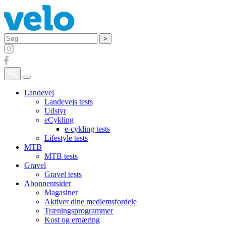
Søg
Landevej
Landevejs tests
Udstyr
eCykling
e-cykling tests
Lifestyle tests
MTB
MTB tests
Gravel
Gravel tests
Abonnentsider
Magasiner
Aktiver dine medlemsfordele
Træningsprogrammer
Kost og ernæring