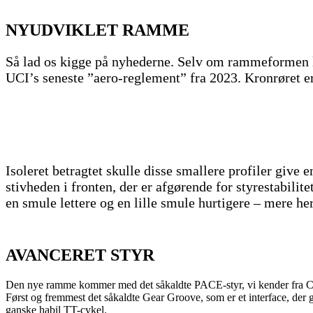
NYUDVIKLET RAMME
Så lad os kigge på nyhederne. Selv om rammeformen lig
UCI’s seneste ”aero-reglement” fra 2023. Kronrøret e
Isoleret betragtet skulle disse smallere profiler give
stivheden i fronten, der er afgørende for styrestabilit
en smule lettere og en lille smule hurtigere – mere h
AVANCERET STYR
Den nye ramme kommer med det såkaldte PACE-styr, vi kender fra Canyo
Først og fremmest det såkaldte Gear Groove, som er et interface, der 
ganske habil TT-cykel.