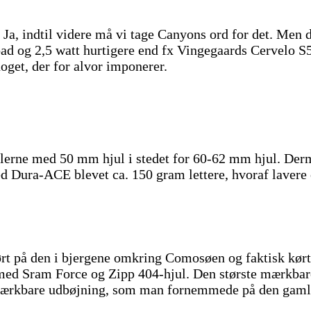
e? Ja, indtil videre må vi tage Canyons ord for det. M
ad og 2,5 watt hurtigere end fx Vingegaards Cervelo S5. 
oget, der for alvor imponerer.
llerne med 50 mm hjul i stedet for 60-62 mm hjul. D
d Dura-ACE blevet ca. 150 gram lettere, hvoraf lavere o
ørt på den i bjergene omkring Comosøen og faktisk kørt
ed Sram Force og Zipp 404-hjul. Den største mærkbare fo
n mærkbare udbøjning, som man fornemmede på den gaml