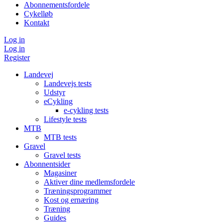
Abonnementsfordele
Cykelløb
Kontakt
Log in
Log in
Register
Landevej
Landevejs tests
Udstyr
eCykling
e-cykling tests
Lifestyle tests
MTB
MTB tests
Gravel
Gravel tests
Abonnentsider
Magasiner
Aktiver dine medlemsfordele
Træningsprogrammer
Kost og ernæring
Træning
Guides