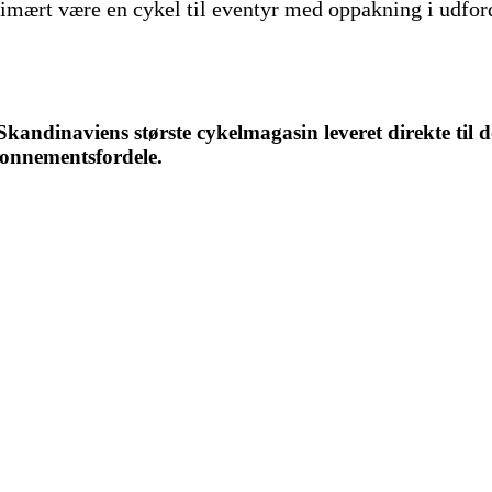
rimært være en cykel til eventyr med oppakning i udford
ndinaviens største cykelmagasin leveret direkte til d
bonnementsfordele.