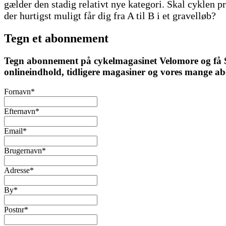
gælder den stadig relativt nye kategori. Skal cyklen p
der hurtigst muligt får dig fra A til B i et gravelløb?
Tegn et abonnement
Tegn abonnement på cykelmagasinet Velomore og få Ska
onlineindhold, tidligere magasiner og vores mange a
Fornavn
*
Efternavn
*
Email
*
Brugernavn
*
Adresse
*
By
*
Postnr
*