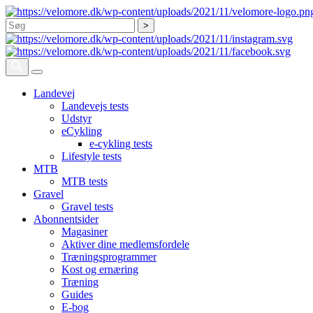
Søg
Landevej
Landevejs tests
Udstyr
eCykling
e-cykling tests
Lifestyle tests
MTB
MTB tests
Gravel
Gravel tests
Abonnentsider
Magasiner
Aktiver dine medlemsfordele
Træningsprogrammer
Kost og ernæring
Træning
Guides
E-bog