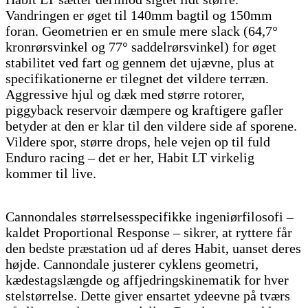
Vandringen er øget til 140mm bagtil og 150mm
foran. Geometrien er en smule mere slack (64,7°
kronrørsvinkel og 77° saddelrørsvinkel) for øget
stabilitet ved fart og gennem det ujævne, plus at
specifikationerne er tilegnet det vildere terræn.
Aggressive hjul og dæk med større rotorer,
piggyback reservoir dæmpere og kraftigere gafler
betyder at den er klar til den vildere side af sporene.
Vildere spor, større drops, hele vejen op til fuld
Enduro racing – det er her, Habit LT virkelig
kommer til live.
Cannondales størrelsesspecifikke ingeniørfilosofi –
kaldet Proportional Response – sikrer, at ryttere får
den bedste præstation ud af deres Habit, uanset deres
højde. Cannondale justerer cyklens geometri,
kædestagslængde og affjedringskinematik for hver
stelstørrelse. Dette giver ensartet ydeevne på tværs