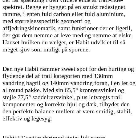
spektret. Begge er bygget på en smukt redesignet
ramme, i enten fuld carbon eller fuld aluminium,
med størrelsesspecifik geometri og
affjedringskinematik, samt funktioner der er ligetil,
der gør dem nemme at leve med og nemme at elske.
Uanset hvilken du vælger, er Habit udviklet til så
meget sjov som muligt på sporene.
Den nye Habit rammer sweet spot for den hurtige og
flydende del af trail kategorien med 130mm
vandring bagtil og 140mm vandring foran, i en let og
allround pakke. Med sin 65,5° kronrørsvinkel og
stejle 77,5° saddelrørsvinkel, plus letvægts trail
komponenter og korrekte hjul og dæk, tilbyder den
den perfekte balance mellem at være smidig, stabil,
effektiv og legesyg.
Habit LT sætter derimod sigtet lidt større.