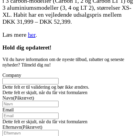
i 3 carbon-modeller (Carbon 1, 2 og Carbon LT 1) og
3 aluminiumsmodeller (3, 4 og LT 2), størrelser XS-
XL. Habit har en vejledende udsalgspris mellem
DKK 31,999 – DKK 52,399.
Læs mere
her
.
Hold dig
opdateret!
Vil du have information om de nyeste tilbud, rabatter og seneste
nyheder? Tilmeld dig nu!
Company
Dette felt er til validering og bør ikke ændres.
Dette felt er skjult, når du får vist formularen
Navn
(Påkrævet)
Email
Dette felt er skjult, når du får vist formularen
Efternavn
(Påkrævet)