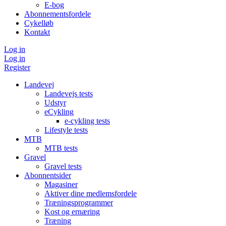
E-bog
Abonnementsfordele
Cykelløb
Kontakt
Log in
Log in
Register
Landevej
Landevejs tests
Udstyr
eCykling
e-cykling tests
Lifestyle tests
MTB
MTB tests
Gravel
Gravel tests
Abonnentsider
Magasiner
Aktiver dine medlemsfordele
Træningsprogrammer
Kost og ernæring
Træning