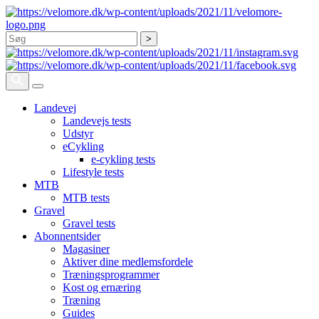
Søg
Landevej
Landevejs tests
Udstyr
eCykling
e-cykling tests
Lifestyle tests
MTB
MTB tests
Gravel
Gravel tests
Abonnentsider
Magasiner
Aktiver dine medlemsfordele
Træningsprogrammer
Kost og ernæring
Træning
Guides