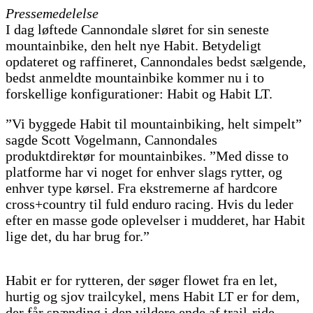
Pressemedelelse
I dag løftede Cannondale sløret for sin seneste
mountainbike, den helt nye Habit. Betydeligt
opdateret og raffineret, Cannondales bedst sælgende,
bedst anmeldte mountainbike kommer nu i to
forskellige konfigurationer: Habit og Habit LT.
”Vi byggede Habit til mountainbiking, helt simpelt”
sagde Scott Vogelmann, Cannondales
produktdirektør for mountainbikes. ”Med disse to
platforme har vi noget for enhver slags rytter, og
enhver type kørsel. Fra ekstremerne af hardcore
cross+country til fuld enduro racing. Hvis du leder
efter en masse gode oplevelser i mudderet, har Habit
lige det, du har brug for.”
Habit er for rytteren, der søger flowet fra en let,
hurtig og sjov trailcykel, mens Habit LT er for dem,
der får spænding i den vildere ende af trail-ride-