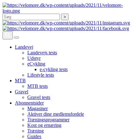
Søg
Landevej
Landevejs tests
Udstyr
eCykling
e-cykling tests
Lifestyle tests
MTB
MTB tests
Gravel
Gravel tests
Abonnentsider
Magasiner
Aktiver dine medlemsfordele
Træningsprogrammer
Kost og ernæring
Træning
Guides