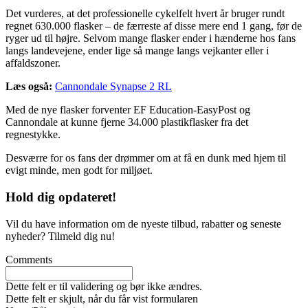
Det vurderes, at det professionelle cykelfelt hvert år bruger rundt
regnet 630.000 flasker – de færreste af disse mere end 1 gang, før de
ryger ud til højre. Selvom mange flasker ender i hænderne hos fans
langs landevejene, ender lige så mange langs vejkanter eller i
affaldszoner.
Læs også:
Cannondale Synapse 2 RL
Med de nye flasker forventer EF Education-EasyPost og
Cannondale at kunne fjerne 34.000 plastikflasker fra det
regnestykke.
Desværre for os fans der drømmer om at få en dunk med hjem til
evigt minde, men godt for miljøet.
Hold dig
opdateret!
Vil du have information om de nyeste tilbud, rabatter og seneste
nyheder? Tilmeld dig nu!
Comments
Dette felt er til validering og bør ikke ændres.
Dette felt er skjult, når du får vist formularen