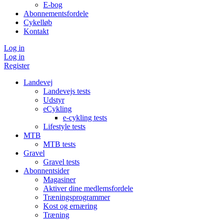
E-bog
Abonnementsfordele
Cykelløb
Kontakt
Log in
Log in
Register
Landevej
Landevejs tests
Udstyr
eCykling
e-cykling tests
Lifestyle tests
MTB
MTB tests
Gravel
Gravel tests
Abonnentsider
Magasiner
Aktiver dine medlemsfordele
Træningsprogrammer
Kost og ernæring
Træning