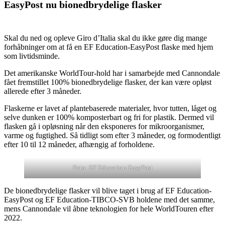
EasyPost nu bionedbrydelige flasker
Skal du ned og opleve Giro d’Italia skal du ikke gøre dig mange
forhåbninger om at få en EF Education-EasyPost flaske med hjem
som livtidsminde.
Det amerikanske WorldTour-hold har i samarbejde med Cannondale
fået fremstillet 100% bionedbrydelige flasker, der kan være opløst
allerede efter 3 måneder.
Flaskerne er lavet af plantebaserede materialer, hvor tutten, låget og
selve dunken er 100% komposterbart og fri for plastik. Dermed vil
flasken gå i opløsning når den eksponeres for mikroorganismer,
varme og fugtighed. Så tidligt som efter 3 måneder, og formodentligt
efter 10 til 12 måneder, afhængig af forholdene.
Foto: EF Education-EasyPost
De bionedbrydelige flasker vil blive taget i brug af EF Education-
EasyPost og EF Education-TIBCO-SVB holdene med det samme,
mens Cannondale vil åbne teknologien for hele WorldTouren efter
2022.