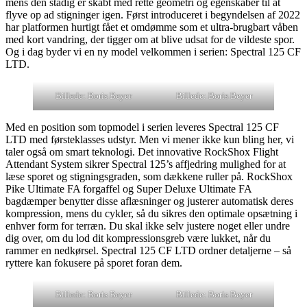
mens den stadig er skabt med rette geometri og egenskaber til at
flyve op ad stigninger igen. Først introduceret i begyndelsen af 2022
har platformen hurtigt fået et omdømme som et ultra-brugbart våben
med kort vandring, der tigger om at blive udsat for de vildeste spor.
Og i dag byder vi en ny model velkommen i serien: Spectral 125 CF
LTD.
Billede: Boris Beyer
Billede: Boris Beyer
Med en position som topmodel i serien leveres Spectral 125 CF
LTD med førsteklasses udstyr. Men vi mener ikke kun bling her, vi
taler også om smart teknologi. Det innovative RockShox Flight
Attendant System sikrer Spectral 125’s affjedring mulighed for at
læse sporet og stigningsgraden, som dækkene ruller på. RockShox
Pike Ultimate FA forgaffel og Super Deluxe Ultimate FA
bagdæmper benytter disse aflæsninger og justerer automatisk deres
kompression, mens du cykler, så du sikres den optimale opsætning i
enhver form for terræn. Du skal ikke selv justere noget eller undre
dig over, om du lod dit kompressionsgreb være lukket, når du
rammer en nedkørsel. Spectral 125 CF LTD ordner detaljerne – så
ryttere kan fokusere på sporet foran dem.
Billede: Boris Beyer
Billede: Boris Beyer