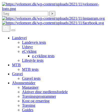
Søg
Landevej
Landevejs tests
Udstyr
eCykling
e-cykling tests
Lifestyle tests
MTB
MTB tests
Gravel
Gravel tests
Abonnentsider
Magasiner
Aktiver dine medlemsfordele
Træningsprogrammer
Kost og ernæring
Træning
Guides