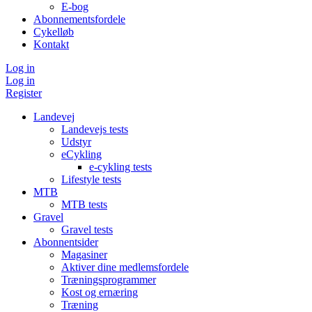
E-bog
Abonnementsfordele
Cykelløb
Kontakt
Log in
Log in
Register
Landevej
Landevejs tests
Udstyr
eCykling
e-cykling tests
Lifestyle tests
MTB
MTB tests
Gravel
Gravel tests
Abonnentsider
Magasiner
Aktiver dine medlemsfordele
Træningsprogrammer
Kost og ernæring
Træning