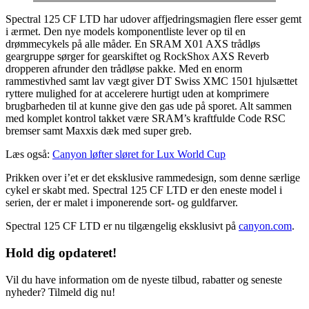
Spectral 125 CF LTD har udover affjedringsmagien flere esser gemt
i ærmet. Den nye models komponentliste lever op til en
drømmecykels på alle måder. En SRAM X01 AXS trådløs
geargruppe sørger for gearskiftet og RockShox AXS Reverb
dropperen afrunder den trådløse pakke. Med en enorm
rammestivhed samt lav vægt giver DT Swiss XMC 1501 hjulsættet
ryttere mulighed for at accelerere hurtigt uden at komprimere
brugbarheden til at kunne give den gas ude på sporet. Alt sammen
med komplet kontrol takket være SRAM’s kraftfulde Code RSC
bremser samt Maxxis dæk med super greb.
Læs også:
Canyon løfter sløret for Lux World Cup
Prikken over i’et er det eksklusive rammedesign, som denne særlige
cykel er skabt med. Spectral 125 CF LTD er den eneste model i
serien, der er malet i imponerende sort- og guldfarver.
Spectral 125 CF LTD er nu tilgængelig eksklusivt på
canyon.com
.
Hold dig
opdateret!
Vil du have information om de nyeste tilbud, rabatter og seneste
nyheder? Tilmeld dig nu!