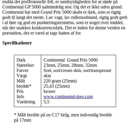
endda det proffesionelle felt, er sandsynligheden for at støde på
Continental GP 5000 ualmindelig stor. Og det er ikke uden grund.
Continental har med Grand Prix 5000 skabt et dæk, som er rigtig
godt til langt det meste. Lav vagt, lav rullemodstand, rigtig godt greb
i al føre og god en punkteringsresistens, som er noget over middel,
når der snakkes konkurrencedæk. Det er inden for denne verden en
præstation, der er værd at tage hatten af for.
Specifikationer
Dæk
Continental Grand Prix 5000
Størrelser
23mm, 25mm, 28mm, 32mm
Farver
Sort, sort/cream skin, sort/transperant
Vægt
skin
Målt
220 gram (25mm)
bredde*
25,43 (25mm)
Pris
kroner
Info
www.continental-tires.com
Vurdering
5,5
* Målt bredde på en C17 fælg, men indvendig bredde
på 17mm