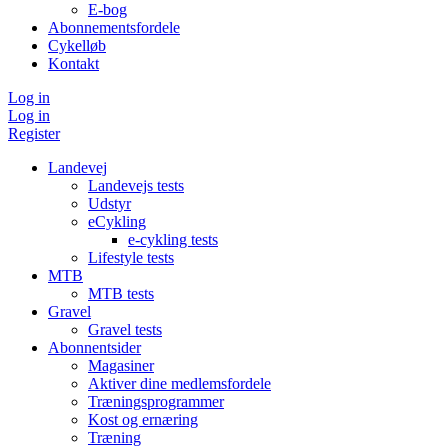
E-bog
Abonnementsfordele
Cykelløb
Kontakt
Log in
Log in
Register
Landevej
Landevejs tests
Udstyr
eCykling
e-cykling tests
Lifestyle tests
MTB
MTB tests
Gravel
Gravel tests
Abonnentsider
Magasiner
Aktiver dine medlemsfordele
Træningsprogrammer
Kost og ernæring
Træning