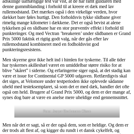
adskillige uafhængige test var vist, at de har ramt guldåren med
denne gummiblanding i forhold til at kreere et dæk med lav
rullemodstand. Det mærkes også i den virkelige verden, hvor
dækket bare føles hurtigt. Den forholdsvis tykke slidbane giver
rimelig mange kilometer i dækkene. Det er også bevist at alene
tykkelsen på en slidbane har en stor præventiv effekt i forhold til
punkteringer. Og med Vectran ’breakeren’ under slidbanen er Grand
Prix 5000 faktisk et rigtig godt valg, når der gås efter lav
rullemodstand kombineret med en fodholdsvist god
punkteringsresistens.
Men skyerne gror ikke helt ind i himlen for tyskerne. Til alle tider
har tyskernes akilleshæl været en umiddelbar større risiko for at
blive ”skåret” i siderne. Og erfaringerne siger også, at det stadig kan
være et issue for Continental GP 5000 udgaven. Retfærdigvis skal
det siges, at Velomore under testperioden ikke oplevede sådanne
uheld med testeksemplaret, så som det er med dæk, handler det ofte
også om held. Brugere af Grand Prix 5000, og dem er der mange af,
synes dog bare at være en anelse mere uheldige end gennemsnittet.
Foto: Jesper Bechmann Olsen
Men når det er sagt, så er der også dem, som er heldige. Og dem er
der trods alt flest af, og kigger du rundt i et dansk cykelfelt, og