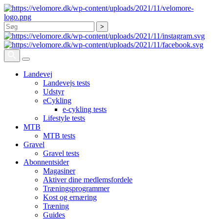
Søg
Landevej
Landevejs tests
Udstyr
eCykling
e-cykling tests
Lifestyle tests
MTB
MTB tests
Gravel
Gravel tests
Abonnentsider
Magasiner
Aktiver dine medlemsfordele
Træningsprogrammer
Kost og ernæring
Træning
Guides