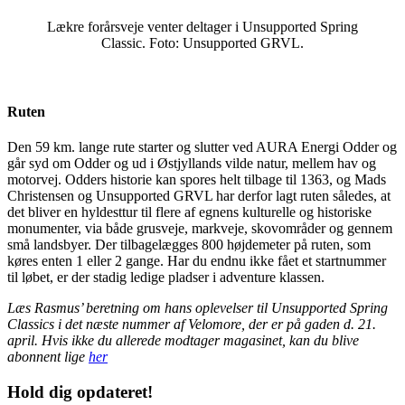
Lækre forårsveje venter deltager i Unsupported Spring
Classic. Foto: Unsupported GRVL.
Ruten
Den 59 km. lange rute starter og slutter ved AURA Energi Odder og
går syd om Odder og ud i Østjyllands vilde natur, mellem hav og
motorvej. Odders historie kan spores helt tilbage til 1363, og Mads
Christensen og Unsupported GRVL har derfor lagt ruten således, at
det bliver en hyldesttur til flere af egnens kulturelle og historiske
monumenter, via både grusveje, markveje, skovområder og gennem
små landsbyer. Der tilbagelægges 800 højdemeter på ruten, som
køres enten 1 eller 2 gange. Har du endnu ikke fået et startnummer
til løbet, er der stadig ledige pladser i adventure klassen.
Læs Rasmus’ beretning om hans oplevelser til Unsupported Spring
Classics i det næste nummer af Velomore, der er på gaden d. 21.
april. Hvis ikke du allerede modtager magasinet, kan du blive
abonnent lige
her
Hold dig
opdateret!