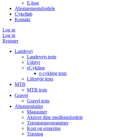
E-bog
Abonnementsfordele
Cykelløb
Kontakt
Log in
Log in
Register
Landevej
Landevejs tests
Udstyr
eCykling
e-cykling tests
Lifestyle tests
MTB
MTB tests
Gravel
Gravel tests
Abonnentsider
Magasiner
Aktiver dine medlemsfordele
Træningsprogrammer
Kost og ernæring
Træning