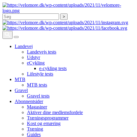
Søg
Landevej
Landevejs tests
Udstyr
eCykling
e-cykling tests
Lifestyle tests
MTB
MTB tests
Gravel
Gravel tests
Abonnentsider
Magasiner
Aktiver dine medlemsfordele
Træningsprogrammer
Kost og ernæring
Træning
Guides