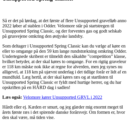
Så er det på lørdag, at det første af flere Unsupported gravelløb anno
2022 løber af stablen i Odder. Velomore står på startstregen til
Unsupported Spring Classic, og der forventes gas og godt selskab
på grusvejene omkring den østjyske landsby.
Som deltager i Unsupported Spring Classic kan du vælge af køre en
eller to omgange på den 59 km lange rundstrækning omkring Odder.
Undertegnede skribent er tilmeldt den såkaldte ”competition” klasse,
hvilket betyder, at der skal køres to omgange. For en rigtig graveleur
er 118 km måske nok ikke at regne for alverden, men jeg synes nu
alligevel, at 118 km på ujævnt underlag i det tidlige forår er lidt af en
mundfuld. Læg hertil, at der skal køres ræs og at startlisten til
Unsupported Spring Classic er fyldt med hurtige herrer, og du har
opskriften på en HÅRD dag i sadlen!
Læs også:
Velomore kører Unsupported GRVL i 2022
Hårdt eller ej. Kæden er smurt, og jeg glæder mig enormt meget til
årets første ræs i det spirende danske forårsvejr. Om formen er, hvor
den skal være, må tiden vise.