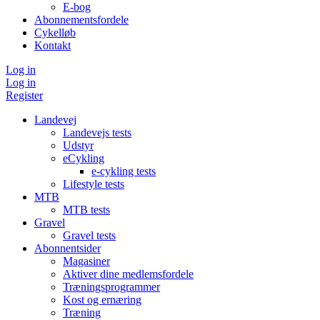
E-bog
Abonnementsfordele
Cykelløb
Kontakt
Log in
Log in
Register
Landevej
Landevejs tests
Udstyr
eCykling
e-cykling tests
Lifestyle tests
MTB
MTB tests
Gravel
Gravel tests
Abonnentsider
Magasiner
Aktiver dine medlemsfordele
Træningsprogrammer
Kost og ernæring
Træning