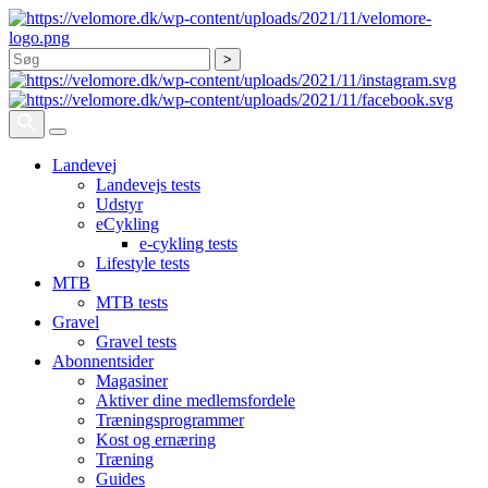
Søg
Landevej
Landevejs tests
Udstyr
eCykling
e-cykling tests
Lifestyle tests
MTB
MTB tests
Gravel
Gravel tests
Abonnentsider
Magasiner
Aktiver dine medlemsfordele
Træningsprogrammer
Kost og ernæring
Træning
Guides