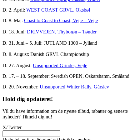
D. 2. April:
WEST COAST GRVL, Oksbøl
D. 8. Maj:
Coast to Coast to Coast, Vejle – Vejle
D. 18. Juni:
DRIVVEJEN, Thyborøn – Tønder
D. 31. Juni – 5. Juli: JUTLAND 1300 – Jylland
D. 8. August: Danish GRVL Championship
D. 27. August:
Unsupported Grinder, Vejle
D. 17. – 18. September: Swedish OPEN, Oskarshamn, Småland
D. 20. November:
Unsupported Winter Rally, Gårslev
Hold dig
opdateret!
Vil du have information om de nyeste tilbud, rabatter og seneste
nyheder? Tilmeld dig nu!
X/Twitter
Dette felt er til validering og bør ikke ændres.