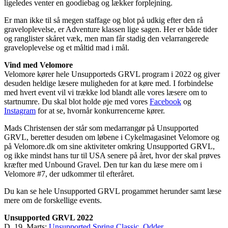
ligeledes venter en goodiebag og lækker forplejning.
Er man ikke til så megen staffage og blot på udkig efter den rå
graveloplevelse, er Adventure klassen lige sagen. Her er både tider
og ranglister skåret væk, men man får stadig den velarrangerede
graveloplevelse og et måltid mad i mål.
Vind med Velomore
Velomore kører hele Unsupporteds GRVL program i 2022 og giver
desuden heldige læsere muligheden for at køre med. I forbindelse
med hvert event vil vi trække lod blandt alle vores læsere om to
startnumre. Du skal blot holde øje med vores
Facebook
og
Instagram
for at se, hvornår konkurrencerne kører.
Mads Christensen der står som medarrangør på Unsupported
GRVL, beretter desuden om løbene i Cykelmagasinet Velomore og
på Velomore.dk om sine aktiviteter omkring Unsupported GRVL,
og ikke mindst hans tur til USA senere på året, hvor der skal prøves
kræfter med Unbound Gravel. Den tur kan du læse mere om i
Velomore #7, der udkommer til efteråret.
Du kan se hele Unsupported GRVL progammet herunder samt læse
mere om de forskellige events.
Unsupported GRVL 2022
D. 19. Marts:
Unsupported Spring Classic, Odder