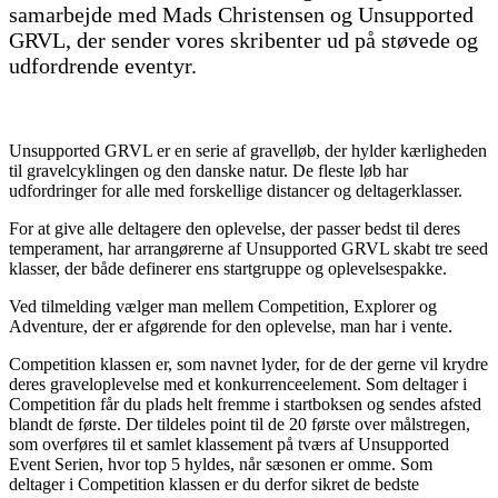
samarbejde med Mads Christensen og Unsupported
GRVL, der sender vores skribenter ud på støvede og
udfordrende eventyr.
Unsupported GRVL er en serie af gravelløb, der hylder kærligheden
til gravelcyklingen og den danske natur. De fleste løb har
udfordringer for alle med forskellige distancer og deltagerklasser.
For at give alle deltagere den oplevelse, der passer bedst til deres
temperament, har arrangørerne af Unsupported GRVL skabt tre seed
klasser, der både definerer ens startgruppe og oplevelsespakke.
Ved tilmelding vælger man mellem Competition, Explorer og
Adventure, der er afgørende for den oplevelse, man har i vente.
Competition klassen er, som navnet lyder, for de der gerne vil krydre
deres graveloplevelse med et konkurrenceelement. Som deltager i
Competition får du plads helt fremme i startboksen og sendes afsted
blandt de første. Der tildeles point til de 20 første over målstregen,
som overføres til et samlet klassement på tværs af Unsupported
Event Serien, hvor top 5 hyldes, når sæsonen er omme. Som
deltager i Competition klassen er du derfor sikret de bedste