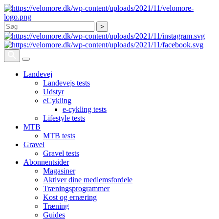
Søg
Landevej
Landevejs tests
Udstyr
eCykling
e-cykling tests
Lifestyle tests
MTB
MTB tests
Gravel
Gravel tests
Abonnentsider
Magasiner
Aktiver dine medlemsfordele
Træningsprogrammer
Kost og ernæring
Træning
Guides