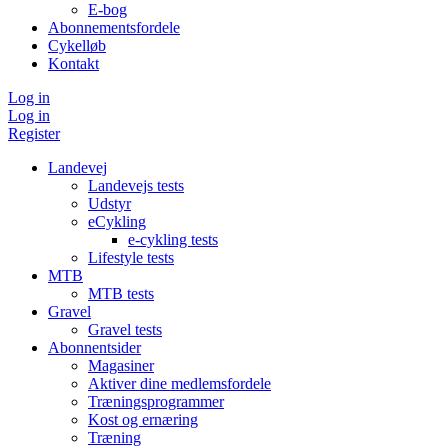
E-bog
Abonnementsfordele
Cykelløb
Kontakt
Log in
Log in
Register
Landevej
Landevejs tests
Udstyr
eCykling
e-cykling tests
Lifestyle tests
MTB
MTB tests
Gravel
Gravel tests
Abonnentsider
Magasiner
Aktiver dine medlemsfordele
Træningsprogrammer
Kost og ernæring
Træning