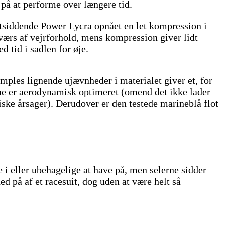
på at performe over længere tid.
ætsiddende Power Lycra opnået en let kompression i
tværs af vejrforhold, mens kompression giver lidt
 tid i sadlen for øje.
imples lignende ujævnheder i materialet giver et, for
sene er aerodynamisk optimeret (omend det ikke lader
tiske årsager). Derudover er den testede marineblå flot
 i eller ubehagelige at have på, men selerne sidder
 på af et racesuit, dog uden at være helt så
.