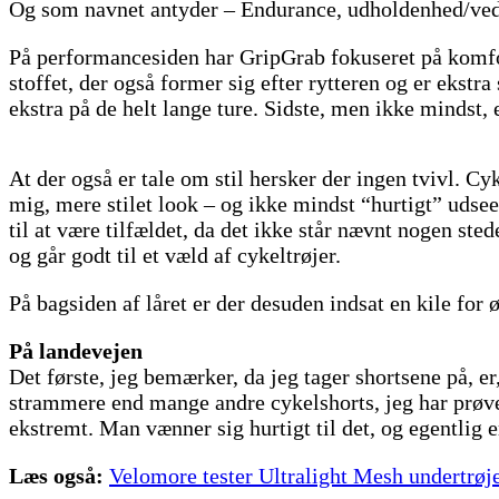
Og som navnet antyder – Endurance, udholdenhed/vedh
På performancesiden har GripGrab fokuseret på komfor
stoffet, der også former sig efter rytteren og er ekst
ekstra på de helt lange ture. Sidste, men ikke mindst, 
At der også er tale om stil hersker der ingen tvivl. C
mig, mere stilet look – og ikke mindst “hurtigt” udse
til at være tilfældet, da det ikke står nævnt nogen st
og går godt til et væld af cykeltrøjer.
På bagsiden af låret er der desuden indsat en kile for ø
På landevejen
Det første, jeg bemærker, da jeg tager shortsene på, e
strammere end mange andre cykelshorts, jeg har prøve
ekstremt. Man vænner sig hurtigt til det, og egentlig 
Læs også:
Velomore tester Ultralight Mesh undertrøj