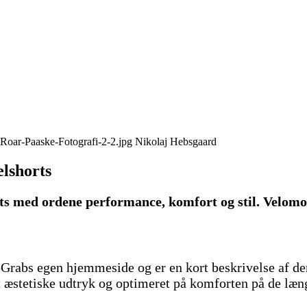
Nikolaj Hebsgaard
lshorts
s med ordene performance, komfort og stil. Velomor
ipGrabs egen hjemmeside og er en kort beskrivelse af d
t æstetiske udtryk og optimeret på komforten på de læng