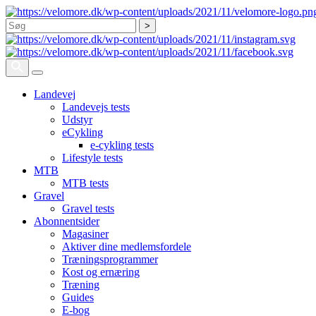
Søg
Landevej
Landevejs tests
Udstyr
eCykling
e-cykling tests
Lifestyle tests
MTB
MTB tests
Gravel
Gravel tests
Abonnentsider
Magasiner
Aktiver dine medlemsfordele
Træningsprogrammer
Kost og ernæring
Træning
Guides
E-bog