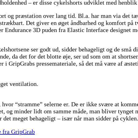
oldenhed – er disse cykelshorts udviklet med henblik 
t og præstation over lang tid. Bl.a. har man via det t
ra strækbart. Det giver en øget åndbarhed og komfort på 
er Endurance 3D puden fra Elastic Interface designet med
ykelshortsene ser godt ud, sidder behageligt og de små d
ende, da det for det blotte øje, ser ud som om at short
eder i GripGrabs pressemateriale, så det må være af æste
get ventilation.
r, hvor “stramme” selerne er. De er ikke svære at komme
t, og minder lidt om samme måde, man bliver tynget ned
er det meget behageligt – især når man sidder på cyklen
e fra GripGrab