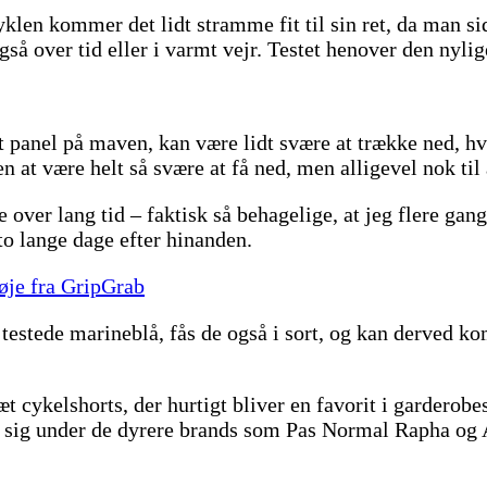
klen kommer det lidt stramme fit til sin ret, da man si
så over tid eller i varmt vejr. Testet henover den nyli
 panel på maven, kan være lidt svære at trække ned, hv
 at være helt så svære at få ned, men alligevel nok ti
over lang tid – faktisk så behagelige, at jeg flere gang
to lange dage efter hinanden.
øje fra GripGrab
 testede marineblå, fås de også i sort, og kan derved k
t cykelshorts, der hurtigt bliver en favorit i garderob
r sig under de dyrere brands som Pas Normal Rapha og 