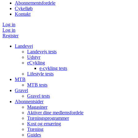
Abonnementsfordele
Cykelløb
Kontakt
Log in
Log in
Register
Landevej
Landevejs tests
Udstyr
eCykling
e-cykling tests
Lifestyle tests
MTB
MTB tests
Gravel
Gravel tests
Abonnentsider
Magasiner
Aktiver dine medlemsfordele
Træningsprogrammer
Kost og ernæring
Træning
Guides