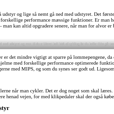
udstyr og lige så nemt gå ned med udstyret. Det første 
forskellige performance mæssige funktioner. Er man hel
 man kan altid opgradere senere, når man for alvor er b
 med udstyret og vent til du er blevet helt bidt af cykling før du heller ikke går ne
Her er det mindre vigtigt at sparre på lommepengene, da
jelme med forskellige performance optimerede funktion
, gerne med MIPS, og som du synes ser godt ud. Ligesom
lerne når man cykler. Det er dog noget som skal læres. 
dere henad vejen, for med klikpedaler skal der også køb
styr