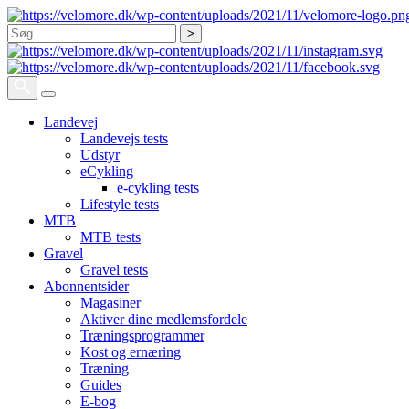
Søg
Landevej
Landevejs tests
Udstyr
eCykling
e-cykling tests
Lifestyle tests
MTB
MTB tests
Gravel
Gravel tests
Abonnentsider
Magasiner
Aktiver dine medlemsfordele
Træningsprogrammer
Kost og ernæring
Træning
Guides
E-bog