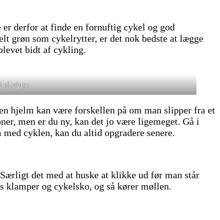
er derfor at finde en fornuftig cykel og god
t grøn som cykelrytter, er det nok bedste at lægge
levet bidt af cykling.
d på udstyr.
 en hjelm kan være forskellen på om man slipper fra et
er, men er du ny, kan det jo være ligemeget. Gå i
 med cyklen, kan du altid opgradere senere.
Særligt det med at huske at klikke ud før man står
es klamper og cykelsko, og så kører møllen.