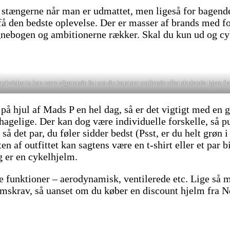
 stængerne når man er udmattet, men ligeså for bagenden
t få den bedste oplevelse. Der er masser af brands med 
tegnebogen og ambitionerne rækker. Skal du kun ud og c
cykelshorts kan være afgørende for om du kommer smilende eller skulende hjem fra
på hjul af Mads P en hel dag, så er det vigtigt med en
ehagelige. Der kan dog være individuelle forskelle, så 
så det par, du føler sidder bedst (Psst, er du helt grøn
n af outfittet kan sagtens være en t-shirt eller et par b
g er en cykelhjelm.
ge funktioner – aerodynamisk, ventilerede etc. Lige så
mskrav, så uanset om du køber en discount hjelm fra Ne
!