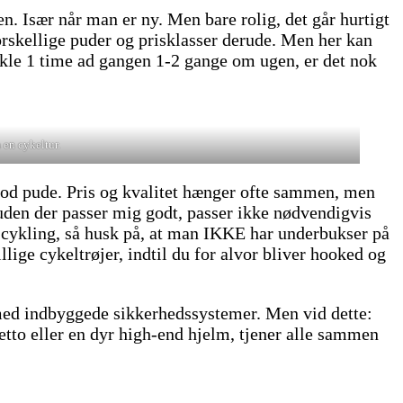
. Især når man er ny. Men bare rolig, det går hurtigt
forskellige puder og prisklasser derude. Men her kan
ykle 1 time ad gangen 1-2 gange om ugen, er det nok
 en cykeltur.
 god pude. Pris og kvalitet hænger ofte sammen, men
puden der passer mig godt, passer ikke nødvendigvis
 i cykling, så husk på, at man IKKE har underbukser på
illige cykeltrøjer, indtil du for alvor bliver hooked og
 med indbyggede sikkerhedssystemer. Men vid dette:
tto eller en dyr high-end hjelm, tjener alle sammen