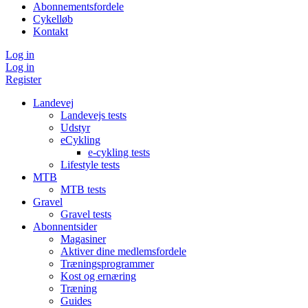
Abonnementsfordele
Cykelløb
Kontakt
Log in
Log in
Register
Landevej
Landevejs tests
Udstyr
eCykling
e-cykling tests
Lifestyle tests
MTB
MTB tests
Gravel
Gravel tests
Abonnentsider
Magasiner
Aktiver dine medlemsfordele
Træningsprogrammer
Kost og ernæring
Træning
Guides