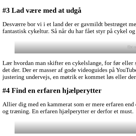
#3
Lad være med at udgå
Desværre bor vi i et land der er gavmildt bestrøget med
fantastisk cykeltur. Så når du har fået styr på cykel o
Det e
Lær hvordan man skifter en cykelslange, for før eller s
det der. Der er masser af gode videoguides på YouTube. 
justering undervejs, en møtrik er kommet løs eller der
#4 Find en erfaren hjælperytter
Allier dig med en kammerat som er mere erfaren end di
og træning. En erfaren hjælperytter er derfor et must.