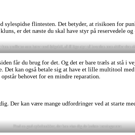
 sylespidse flintesten. Det betyder, at risikoen for pun
g kluns, er det næste du skal have styr på reservedele og
r kun profferne som kører med følgebil, så få lige styr på hvordan man skifter den s
iden får du brug for det. Og det er bare træls at stå i 
Det kan også betale sig at have et lille multitool med i
 opstår behovet for en mindre reparation.
g. Der kan være mange udfordringer ved at starte med at
Find en god cykelmakker, der kan vise dig de bedste træningsruter.