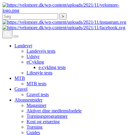
Søg
Landevej
Landevejs tests
Udstyr
eCykling
e-cykling tests
Lifestyle tests
MTB
MTB tests
Gravel
Gravel tests
Abonnentsider
Magasiner
Aktiver dine medlemsfordele
Træningsprogrammer
Kost og ernæring
Træning
Guides