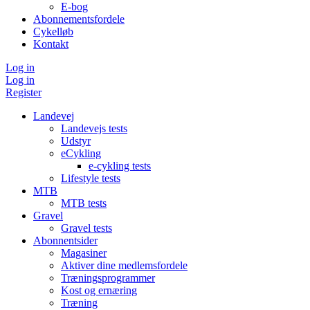
E-bog
Abonnementsfordele
Cykelløb
Kontakt
Log in
Log in
Register
Landevej
Landevejs tests
Udstyr
eCykling
e-cykling tests
Lifestyle tests
MTB
MTB tests
Gravel
Gravel tests
Abonnentsider
Magasiner
Aktiver dine medlemsfordele
Træningsprogrammer
Kost og ernæring
Træning