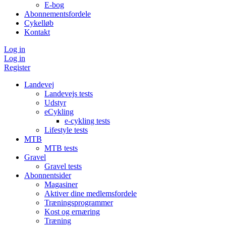
E-bog
Abonnementsfordele
Cykelløb
Kontakt
Log in
Log in
Register
Landevej
Landevejs tests
Udstyr
eCykling
e-cykling tests
Lifestyle tests
MTB
MTB tests
Gravel
Gravel tests
Abonnentsider
Magasiner
Aktiver dine medlemsfordele
Træningsprogrammer
Kost og ernæring
Træning