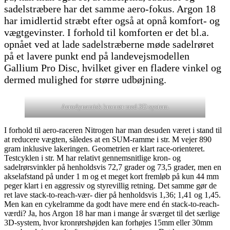
sadelstræbere har det samme aero-fokus. Argon 18
har imidlertid stræbt efter også at opnå komfort- og
vægtgevinster. I forhold til komforten er det bl.a.
opnået ved at lade sadelstræberne møde sadelrøret
på et lavere punkt end på landevejsmodellen
Gallium Pro Disc, hvilket giver en fladere vinkel og
dermed mulighed for større udbøjning.
Aerodynamisk kronrør med 3D-system.
I forhold til aero-raceren Nitrogen har man desuden været i stand til
at reducere vægten, således at en SUM-ramme i str. M vejer 890
gram inklusive lakeringen. Geometrien er klart race-orienteret.
Testcyklen i str. M har relativt gennemsnitlige kron- og
sadelrørsvinkler på henholdsvis 72,7 grader og 73,5 grader, men en
akselafstand på under 1 m og et meget kort fremløb på kun 44 mm
peger klart i en aggressiv og styrevillig retning. Det samme gør de
ret lave stack-to-reach-vær- dier på henholdsvis 1,36; 1,41 og 1,45.
Men kan en cykelramme da godt have mere end én stack-to-reach-
værdi? Ja, hos Argon 18 har man i mange år sværget til det særlige
3D-system, hvor kronrørshøjden kan forhøjes 15mm eller 30mm