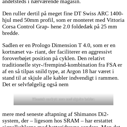
andetsteds i nærværende magasin.
Den ruller dertil på meget fine DT Swiss ARC 1400-
hjul med 50mm profil, som er monteret med Vittoria
Corsa Control Grap- hene 2.0 foldedæk på 25 mm
bredde.
Sadlen er en Prologo Dimension T 4.0, som er en
kortnæset va- riant, der faciliterer en aggressivt
foroverbøjet position på cyklen. Den relativt
traditionelle styr-/frempind-kombination fra FSA er
af en så tilpas snild type, at Argon 18 har været i
stand til at skjule alle kabler indvendigt i rammen.
Det er selvfølgelig også nem
Klassisk cockpit men med skjulte kabler.
mere med seneste aftapning af Shimanos Di2-
system, der – ligesom hos SRAM – har erstattet