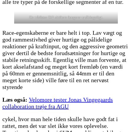
alle tre typer på de forskellige segmenter af en tur.
De trådløse Di2-skiftere fungerer upåklageligt.
Race-egenskaberne er bare helt i top. Lav vægt og
god rammestivhed giver hurtige og pålidelige
reaktioner på kraftinput, og den aggressive geometri
giver dertil de bedste forudsætninger for hurtige og
stabile retningsskift. Egentlig ville man forvente, at
kort akselafstand og meget kort fremløb (en værdi
på 60mm er gennemsnitlig, så 44mm er til den
meget korte side) ville føre til en ret nervøst
styrende
Læs også:
Velomore tester Jonas Vingegaards
collaboration trøje fra AGU
cykel, hvor man hele tiden skulle have godt fat i
rattet, men det var slet ikke vores oplevelse.