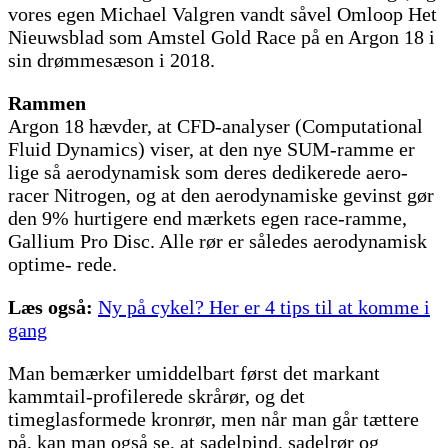
vores egen Michael Valgren vandt såvel Omloop Het
Nieuwsblad som Amstel Gold Race på en Argon 18 i
sin drømmesæson i 2018.
Rammen
Argon 18 hævder, at CFD-analyser (Computational
Fluid Dynamics) viser, at den nye SUM-ramme er
lige så aerodynamisk som deres dedikerede aero-
racer Nitrogen, og at den aerodynamiske gevinst gør
den 9% hurtigere end mærkets egen race-ramme,
Gallium Pro Disc. Alle rør er således aerodynamisk
optime- rede.
Læs også:
Ny på cykel? Her er 4 tips til at komme i
gang
Man bemærker umiddelbart først det markant
kammtail-profilerede skrårør, og det
timeglasformede kronrør, men når man går tættere
på, kan man også se, at sadelpind, sadelrør og