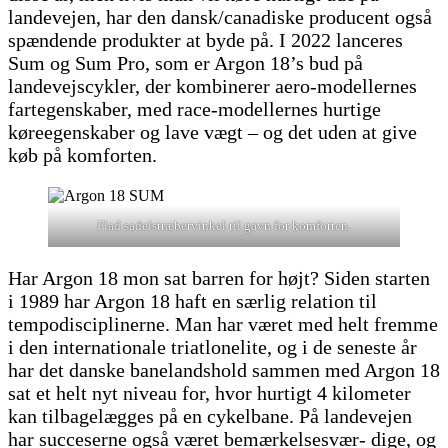
landevejen, har den dansk/canadiske producent også
spændende produkter at byde på. I 2022 lanceres
Sum og Sum Pro, som er Argon 18’s bud på
landevejscykler, der kombinerer aero-modellernes
fartegenskaber, med race-modellernes hurtige
køreegenskaber og lave vægt – og det uden at give
køb på komforten.
Flad sadelstræbervinkel til gavn for komforten.
Har Argon 18 mon sat barren for højt? Siden starten
i 1989 har Argon 18 haft en særlig relation til
tempodisciplinerne. Man har været med helt fremme
i den internationale triatlonelite, og i de seneste år
har det danske banelandshold sammen med Argon 18
sat et helt nyt niveau for, hvor hurtigt 4 kilometer
kan tilbagelægges på en cykelbane. På landevejen
har succeserne også været bemærkelsesvær- dige, og