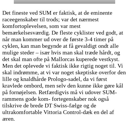
Det fineste ved SUM er faktisk, at de eminente
raceegenskaber til trods; var det nærmest
komfortoplevelsen, som var mest
bemærkelsesværdig. De fleste cyklister ved godt, at
når man kommer ud over de første 3-4 timer på
cyklen, kan man begynde at få gevaldigt ondt alle
mulige steder – især hvis man skal træde hårdt, og
det skal man ofte på Mallorcas kuperede vestkyst.
Men det oplevede vi faktisk ikke rigtig noget til. Vi
skal indrømme, at vi var noget skeptiske overfor den
lille og knaldhårde Prologo-sadel, da vi først
kravlede ombord, men selv den kunne ikke gøre kål
på fornøjelsen. Retfærdigvis må vi udover SUM-
rammens gode kom- fortegenskaber nok også
tilskrive de brede DT Swiss-fælge og de
ultrakomfortable Vittoria Control-dæk en del af
æren.