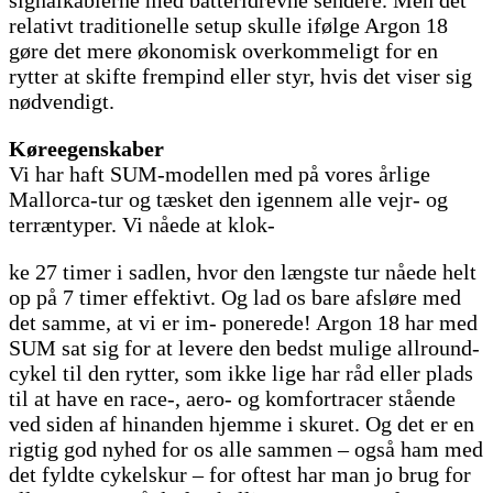
signalkablerne med batteridrevne sendere. Men det
relativt traditionelle setup skulle ifølge Argon 18
gøre det mere økonomisk overkommeligt for en
rytter at skifte frempind eller styr, hvis det viser sig
nødvendigt.
Køreegenskaber
Vi har haft SUM-modellen med på vores årlige
Mallorca-tur og tæsket den igennem alle vejr- og
terræntyper. Vi nåede at klok-
ke 27 timer i sadlen, hvor den længste tur nåede helt
op på 7 timer effektivt. Og lad os bare afsløre med
det samme, at vi er im- ponerede! Argon 18 har med
SUM sat sig for at levere den bedst mulige allround-
cykel til den rytter, som ikke lige har råd eller plads
til at have en race-, aero- og komfortracer stående
ved siden af hinanden hjemme i skuret. Og det er en
rigtig god nyhed for os alle sammen – også ham med
det fyldte cykelskur – for oftest har man jo brug for