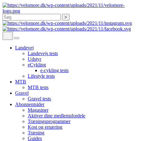
Søg
Landevej
Landevejs tests
Udstyr
eCykling
e-cykling tests
Lifestyle tests
MTB
MTB tests
Gravel
Gravel tests
Abonnentsider
Magasiner
Aktiver dine medlemsfordele
Træningsprogrammer
Kost og ernæring
Træning
Guides