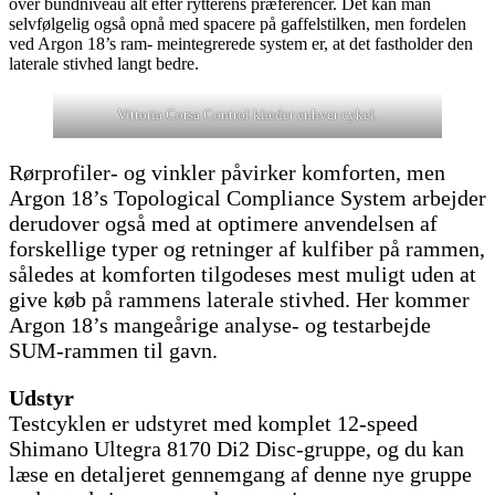
over bundniveau alt efter rytterens præferencer. Det kan man
selvfølgelig også opnå med spacere på gaffelstilken, men fordelen
ved Argon 18’s ram- meintegrerede system er, at det fastholder den
laterale stivhed langt bedre.
Vittoria Corsa Control klæder enhver cykel.
Rørprofiler- og vinkler påvirker komforten, men
Argon 18’s Topological Compliance System arbejder
derudover også med at optimere anvendelsen af
forskellige typer og retninger af kulfiber på rammen,
således at komforten tilgodeses mest muligt uden at
give køb på rammens laterale stivhed. Her kommer
Argon 18’s mangeårige analyse- og testarbejde
SUM-rammen til gavn.
Udstyr
Testcyklen er udstyret med komplet 12-speed
Shimano Ultegra 8170 Di2 Disc-gruppe, og du kan
læse en detaljeret gennemgang af denne nye gruppe