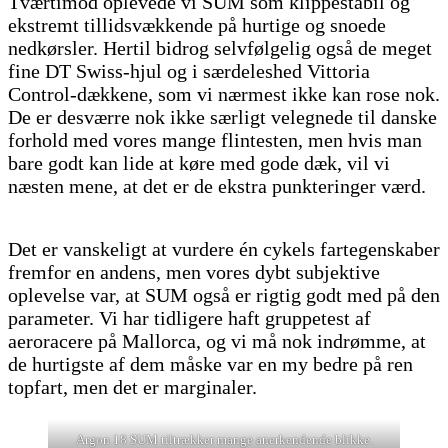
Tværtimod oplevede vi SUM som klippestabil og
ekstremt tillidsvækkende på hurtige og snoede
nedkørsler. Hertil bidrog selvfølgelig også de meget
fine DT Swiss-hjul og i særdeleshed Vittoria
Control-dækkene, som vi nærmest ikke kan rose nok.
De er desværre nok ikke særligt velegnede til danske
forhold med vores mange flintesten, men hvis man
bare godt kan lide at køre med gode dæk, vil vi
næsten mene, at det er de ekstra punkteringer værd.
Det er vanskeligt at vurdere én cykels fartegenskaber
fremfor en andens, men vores dybt subjektive
oplevelse var, at SUM også er rigtig godt med på den
parameter. Vi har tidligere haft gruppetest af
aeroracere på Mallorca, og vi må nok indrømme, at
de hurtigste af dem måske var en my bedre på ren
topfart, men det er marginaler.
Argon 18 SUM tiltrækker mange anerkendende blikke.