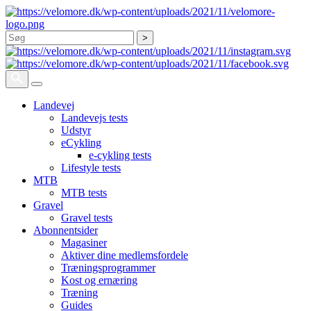
Søg
Landevej
Landevejs tests
Udstyr
eCykling
e-cykling tests
Lifestyle tests
MTB
MTB tests
Gravel
Gravel tests
Abonnentsider
Magasiner
Aktiver dine medlemsfordele
Træningsprogrammer
Kost og ernæring
Træning
Guides