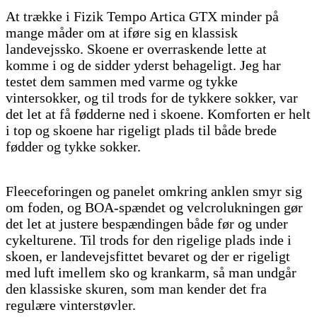
At trække i Fizik Tempo Artica GTX minder på
mange måder om at iføre sig en klassisk
landevejssko. Skoene er overraskende lette at
komme i og de sidder yderst behageligt. Jeg har
testet dem sammen med varme og tykke
vintersokker, og til trods for de tykkere sokker, var
det let at få fødderne ned i skoene. Komforten er helt
i top og skoene har rigeligt plads til både brede
fødder og tykke sokker.
Fleeceforingen og panelet omkring anklen smyr sig
om foden, og BOA-spændet og velcrolukningen gør
det let at justere bespændingen både før og under
cykelturene. Til trods for den rigelige plads inde i
skoen, er landevejsfittet bevaret og der er rigeligt
med luft imellem sko og krankarm, så man undgår
den klassiske skuren, som man kender det fra
regulære vinterstøvler.