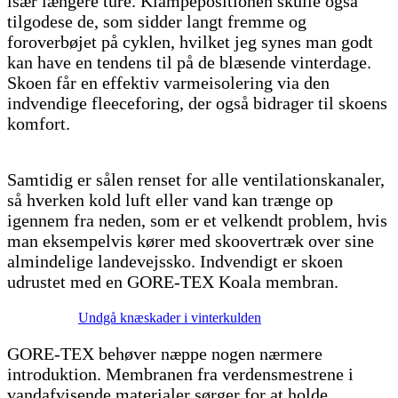
især længere ture. Klampepositionen skulle også
tilgodese de, som sidder langt fremme og
foroverbøjet på cyklen, hvilket jeg synes man godt
kan have en tendens til på de blæsende vinterdage.
Skoen får en effektiv varmeisolering via den
indvendige fleeceforing, der også bidrager til skoens
komfort.
Samtidig er sålen renset for alle ventilationskanaler,
så hverken kold luft eller vand kan trænge op
igennem fra neden, som er et velkendt problem, hvis
man eksempelvis kører med skoovertræk over sine
almindelige landevejssko. Indvendigt er skoen
udrustet med en GORE-TEX Koala membran.
Undgå knæskader i vinterkulden
GORE-TEX behøver næppe nogen nærmere
introduktion. Membranen fra verdensmestrene i
vandafvisende materialer sørger for at holde