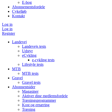
E-bog
Abonnementsfordele
Cykelløb
Kontakt
Log in
Log in
Register
Landevej
Landevejs tests
Udstyr
eCykling
e-cykling tests
Lifestyle tests
MTB
MTB tests
Gravel
Gravel tests
Abonnentsider
Magasiner
Aktiver dine medlemsfordele
Træningsprogrammer
Kost og ernæring
Træning