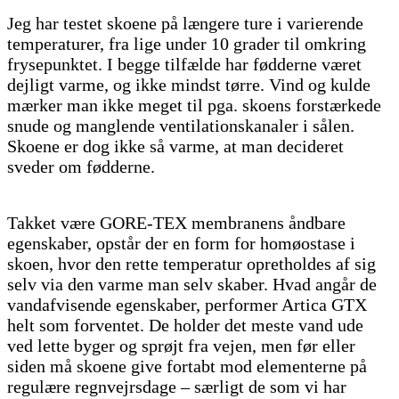
Jeg har testet skoene på længere ture i varierende
temperaturer, fra lige under 10 grader til omkring
frysepunktet. I begge tilfælde har fødderne været
dejligt varme, og ikke mindst tørre. Vind og kulde
mærker man ikke meget til pga. skoens forstærkede
snude og manglende ventilationskanaler i sålen.
Skoene er dog ikke så varme, at man decideret
sveder om fødderne.
Takket være GORE-TEX membranens åndbare
egenskaber, opstår der en form for homøostase i
skoen, hvor den rette temperatur opretholdes af sig
selv via den varme man selv skaber. Hvad angår de
vandafvisende egenskaber, performer Artica GTX
helt som forventet. De holder det meste vand ude
ved lette byger og sprøjt fra vejen, men før eller
siden må skoene give fortabt mod elementerne på
regulære regnvejrsdage – særligt de som vi har