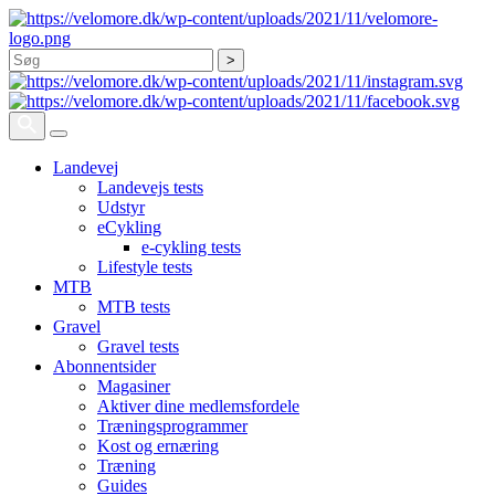
Søg
Landevej
Landevejs tests
Udstyr
eCykling
e-cykling tests
Lifestyle tests
MTB
MTB tests
Gravel
Gravel tests
Abonnentsider
Magasiner
Aktiver dine medlemsfordele
Træningsprogrammer
Kost og ernæring
Træning
Guides