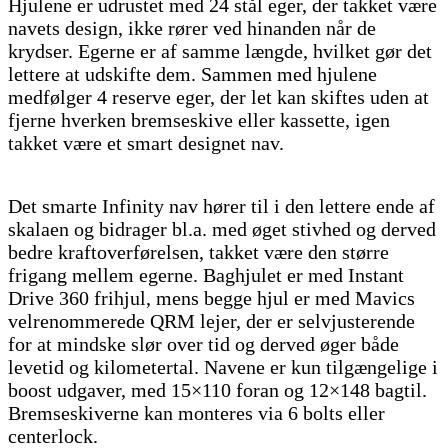
Hjulene er udrustet med 24 stål eger, der takket være
navets design, ikke rører ved hinanden når de
krydser. Egerne er af samme længde, hvilket gør det
lettere at udskifte dem. Sammen med hjulene
medfølger 4 reserve eger, der let kan skiftes uden at
fjerne hverken bremseskive eller kassette, igen
takket være et smart designet nav.
Det smarte Infinity nav hører til i den lettere ende af
skalaen og bidrager bl.a. med øget stivhed og derved
bedre kraftoverførelsen, takket være den større
frigang mellem egerne. Baghjulet er med Instant
Drive 360 frihjul, mens begge hjul er med Mavics
velrenommerede QRM lejer, der er selvjusterende
for at mindske slør over tid og derved øger både
levetid og kilometertal. Navene er kun tilgængelige i
boost udgaver, med 15×110 foran og 12×148 bagtil.
Bremseskiverne kan monteres via 6 bolts eller
centerlock.