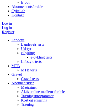
E-bog
Abonnementsfordele
Cykelløb
Kontakt
Log in
Log in
Register
Landevej
Landevejs tests
Udstyr
eCykling
e-cykling tests
Lifestyle tests
MTB
MTB tests
Gravel
Gravel tests
Abonnentsider
Magasiner
Aktiver dine medlemsfordele
Træningsprogrammer
Kost og ernæring
Træning