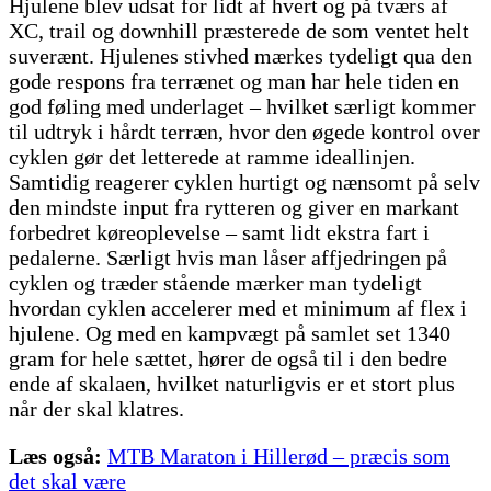
Hjulene blev udsat for lidt af hvert og på tværs af
XC, trail og downhill præsterede de som ventet helt
suverænt. Hjulenes stivhed mærkes tydeligt qua den
gode respons fra terrænet og man har hele tiden en
god føling med underlaget – hvilket særligt kommer
til udtryk i hårdt terræn, hvor den øgede kontrol over
cyklen gør det letterede at ramme ideallinjen.
Samtidig reagerer cyklen hurtigt og nænsomt på selv
den mindste input fra rytteren og giver en markant
forbedret køreoplevelse – samt lidt ekstra fart i
pedalerne. Særligt hvis man låser affjedringen på
cyklen og træder stående mærker man tydeligt
hvordan cyklen accelerer med et minimum af flex i
hjulene. Og med en kampvægt på samlet set 1340
gram for hele sættet, hører de også til i den bedre
ende af skalaen, hvilket naturligvis er et stort plus
når der skal klatres.
Læs også:
MTB Maraton i Hillerød – præcis som
det skal være