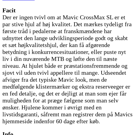
Facit
Der er ingen tvivl om at Mavic CrossMax SL er et
par stive hjul af høj kvalitet. Det mærkes tydeligt fra
første tråd i pedalerne at franskmændene har
udnyttet den lange udviklingsperiode godt og skabt
et sæt højkvalitetshjul, der kan få afgørende
betydning i konkurrencesituationer, eller puste nyt
liv i din nuværende MTB og løfte den til næste
niveau. At hjulet både er præstationsfremmende og
sjovt vil uden tvivl appellere til mange. Udseendet
afviger fra det typiske Mavic look, men de
medfølgende klistermærker og ekstra reserveeger er
en fed detalje, og det er dejligt at man som ejer får
muligheden for at præge fælgene som man selv
ønsker. Hjulene kommer i øvrigt med en
livstidsgaranti, såfremt man registrer dem på Mavics
hjemmeside indenfor 60 dage efter køb.
Info