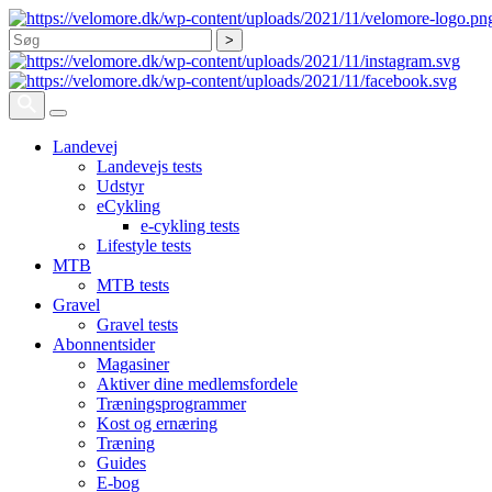
Søg
Landevej
Landevejs tests
Udstyr
eCykling
e-cykling tests
Lifestyle tests
MTB
MTB tests
Gravel
Gravel tests
Abonnentsider
Magasiner
Aktiver dine medlemsfordele
Træningsprogrammer
Kost og ernæring
Træning
Guides
E-bog