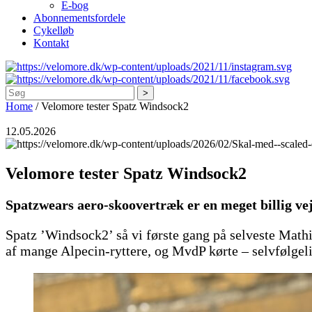
E-bog
Abonnementsfordele
Cykelløb
Kontakt
Søg
Home
/
Velomore tester Spatz Windsock2
12.05.2026
Velomore tester Spatz Windsock2
Spatzwears aero-skoovertræk er en meget billig vej 
Spatz ’Windsock2’ så vi første gang på selveste Mathi
af mange Alpecin-ryttere, og MvdP kørte – selvfølge