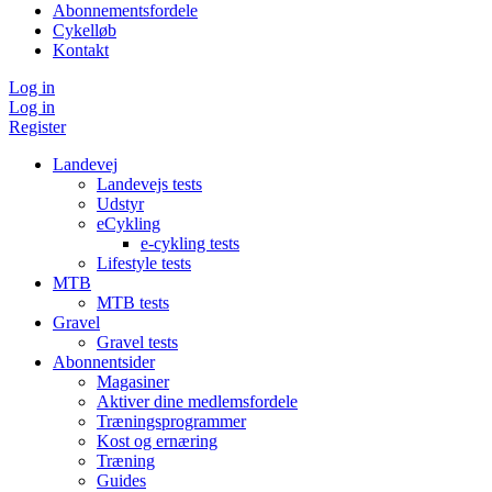
Abonnementsfordele
Cykelløb
Kontakt
Log in
Log in
Register
Landevej
Landevejs tests
Udstyr
eCykling
e-cykling tests
Lifestyle tests
MTB
MTB tests
Gravel
Gravel tests
Abonnentsider
Magasiner
Aktiver dine medlemsfordele
Træningsprogrammer
Kost og ernæring
Træning
Guides