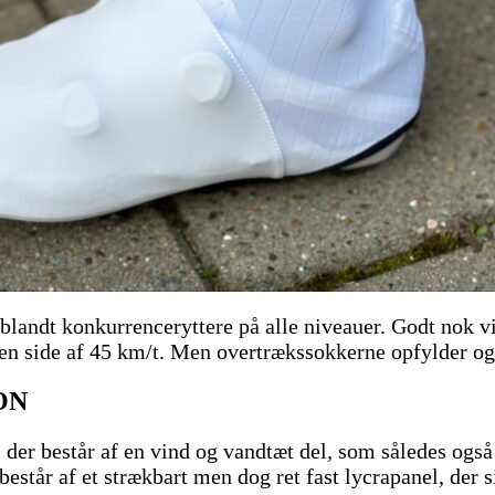
andt konkurrenceryttere på alle niveauer. Godt nok vise
den side af 45 km/t. Men overtrækssokkerne opfylder og
ON
, der består af en vind og vandtæt del, som således og
består af et strækbart men dog ret fast lycrapanel, der 