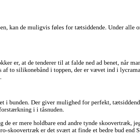
n, kan de muligvis føles for tætsiddende. Under alle o
er er, at de tenderer til at falde ned ad benet, når man
af to silikonebånd i toppen, der er vævet ind i lycrama
.
t i bunden. Der giver mulighed for perfekt, tætsiddende
orstærkning i i tåsnuden.
g de er mere holdbare end andre tynde skoovertræk, jeg
ero-skoovertræk er det svært at finde et bedre bud end 