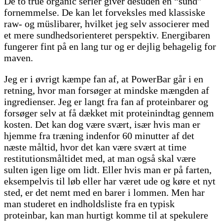
De to true organic serier giver desuden en “sund”
fornemmelse. De kan let forveksles med klassiske
raw- og müslibarer, hvilket jeg selv associerer med
et mere sundhedsorienteret perspektiv. Energibaren
fungerer fint på en lang tur og er dejlig behagelig for
maven.
Jeg er i øvrigt kæmpe fan af, at PowerBar går i en
retning, hvor man forsøger at mindske mængden af
ingredienser. Jeg er langt fra fan af proteinbarer og
forsøger selv at få dækket mit proteinindtag gennem
kosten. Det kan dog være svært, især hvis man er
hjemme fra træning indenfor 60 minutter af det
næste måltid, hvor det kan være svært at time
restitutionsmåltidet med, at man også skal være
sulten igen lige om lidt. Eller hvis man er på farten,
eksempelvis til løb eller har været ude og køre et nyt
sted, er det nemt med en barer i lommen. Men har
man studeret en indholdsliste fra en typisk
proteinbar, kan man hurtigt komme til at spekulere