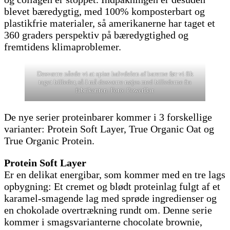
blevet bæredygtig, med 100% komposterbart og
plastikfrie materialer, så amerikanerne har taget et
360 graders perspektiv på bæredygtighed og
fremtidens klimaproblemer.
Desværre nåede vi at spise halvdelen af barerne før vi fik
taget billeder, så I må desværre nøjes med billederne fra
fabrikanten. Foto: PowerBar.
De nye serier proteinbarer kommer i 3 forskellige
varianter: Protein Soft Layer, True Organic Oat og
True Organic Protein.
Protein Soft Layer
Er en delikat energibar, som kommer med en tre lags
opbygning: Et cremet og blødt proteinlag fulgt af et
karamel-smagende lag med sprøde ingredienser og
en chokolade overtrækning rundt om. Denne serie
kommer i smagsvarianterne chocolate brownie,