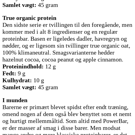
Samlet vægt:
45 gram
True organic protein
Den sidste serie er tvillingen til den foregående, men
kommer med i alt 8 ingredienser og en regulær
proteinbar. Basen er ligeledes dadler, havregryn og
nødder, og er ligesom sin tvillinger true organic oat,
100% klimaneutral. Smagsvarianterne hedder
hazelnut cocoa, cocoa peanut og apple cinnamon.
Proteinindhold:
12 g
Fedt:
9 g
Kulhydrat:
10 g
Samlet vægt:
45 gram
I munden
Barerne er primært blevet spidst efter endt træning,
omend nogen af dem også blev benyttet som et nemt
og hurtigt mellemmåltid. Som altid med PowerBar,
er der masser af smag i disse barer. Men modsat
mange andre og mere klassiske proteinbarer, er det