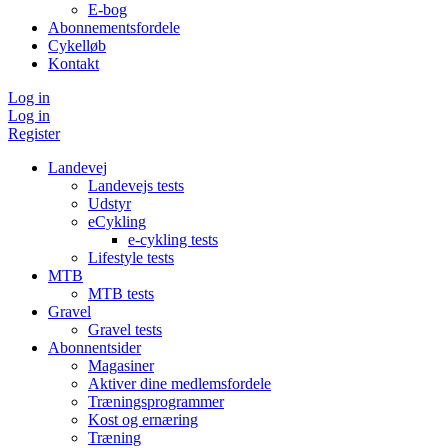
E-bog
Abonnementsfordele
Cykelløb
Kontakt
Log in
Log in
Register
Landevej
Landevejs tests
Udstyr
eCykling
e-cykling tests
Lifestyle tests
MTB
MTB tests
Gravel
Gravel tests
Abonnentsider
Magasiner
Aktiver dine medlemsfordele
Træningsprogrammer
Kost og ernæring
Træning