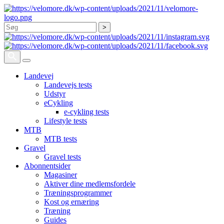
Søg
Landevej
Landevejs tests
Udstyr
eCykling
e-cykling tests
Lifestyle tests
MTB
MTB tests
Gravel
Gravel tests
Abonnentsider
Magasiner
Aktiver dine medlemsfordele
Træningsprogrammer
Kost og ernæring
Træning
Guides