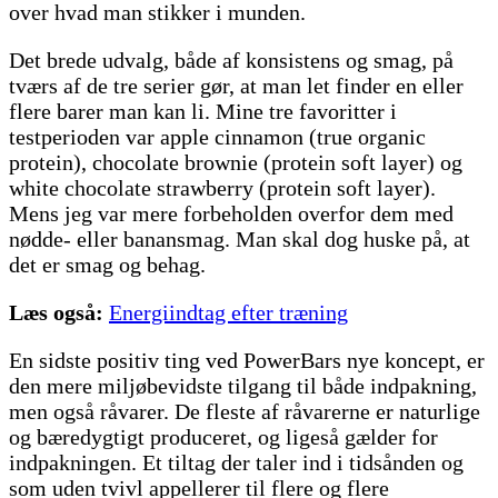
over hvad man stikker i munden.
Det brede udvalg, både af konsistens og smag, på
tværs af de tre serier gør, at man let finder en eller
flere barer man kan li. Mine tre favoritter i
testperioden var apple cinnamon (true organic
protein), chocolate brownie (protein soft layer) og
white chocolate strawberry (protein soft layer).
Mens jeg var mere forbeholden overfor dem med
nødde- eller banansmag. Man skal dog huske på, at
det er smag og behag.
Læs også:
Energiindtag efter træning
En sidste positiv ting ved PowerBars nye koncept, er
den mere miljøbevidste tilgang til både indpakning,
men også råvarer. De fleste af råvarerne er naturlige
og bæredygtigt produceret, og ligeså gælder for
indpakningen. Et tiltag der taler ind i tidsånden og
som uden tvivl appellerer til flere og flere