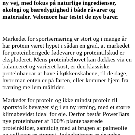
ny vej, med fokus på naturlige ingredienser,
økologi og bæredygtighed i både råvarer og
materialer. Velomore har testet de nye barer.
Markedet for sportsernæring er stort og i mange år
har protein været hypet i sådan en grad, at markedet
for proteinberigede fødevarer og proteintilskud er
eksploderet. Mens proteinbehovet kan dækkes via en
balanceret og varieret kost, er den klassiske
proteinbar rar at have i køkkenskabene, til de dage,
hvor man enten er på farten, eller kommer hjem fra
træning mellem måltider.
Markedet for protein og ikke mindst protein til
sportsfolk bevæger sig i en ny retning, med et større
klimabevidst ideal for øje. Derfor består PowerBars
nye proteinbarer af 100% plantebaserede
proteinkilder, samtidig med at brugen af palmeolie
og collagen er stoppet. Indpakningen er desuden