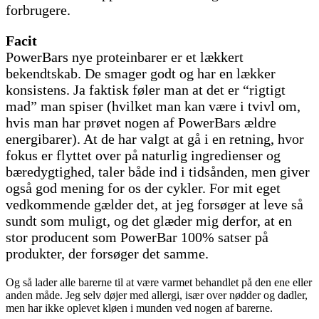
forbrugere.
Facit
PowerBars nye proteinbarer er et lækkert
bekendtskab. De smager godt og har en lækker
konsistens. Ja faktisk føler man at det er “rigtigt
mad” man spiser (hvilket man kan være i tvivl om,
hvis man har prøvet nogen af PowerBars ældre
energibarer). At de har valgt at gå i en retning, hvor
fokus er flyttet over på naturlig ingredienser og
bæredygtighed, taler både ind i tidsånden, men giver
også god mening for os der cykler. For mit eget
vedkommende gælder det, at jeg forsøger at leve så
sundt som muligt, og det glæder mig derfor, at en
stor producent som PowerBar 100% satser på
produkter, der forsøger det samme.
Og så lader alle barerne til at være varmet behandlet på den ene eller
anden måde. Jeg selv døjer med allergi, især over nødder og dadler,
men har ikke oplevet kløen i munden ved nogen af barerne.