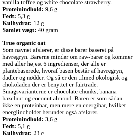
vanilla toffee og white chocolate strawberry.
Proteinindhold:
9,6 g
Fedt:
5,3 g
Kulhydrat:
12 g
Samlet vægt:
40 gram
True organic oat
Som navnet afslører, er disse barer baseret på
havregryn. Barerne minder om raw-barer og kommer
med aller højest 6 ingredienser, der alle er
plantebaserede, hvoraf basen består af havregryn,
dadler og nødder. Og så er den tilmed økologisk og
chokoladen der er benyttet er fairtrade.
Smagsvarianterne er chocolate chunks, banana
hazelnut og coconut almond. Baren er som sådan
ikke en proteinbar, men mere en energibar, hvilket
energiindholdet herunder også afslører.
Proteinindhold:
3,6 g
Fedt:
5,1 g
Kulhydrat:
23 g