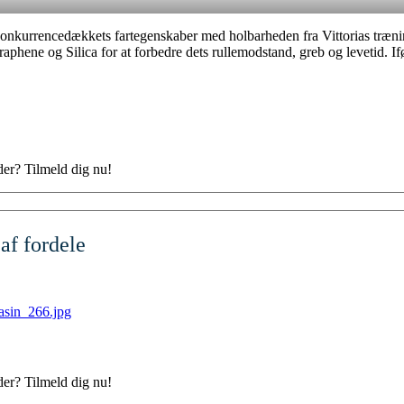
 konkurrencedækkets fartegenskaber med holbarheden fra Vittorias træni
phene og Silica for at forbedre dets rullemodstand, greb og levetid. I
der? Tilmeld dig nu!
af fordele
der? Tilmeld dig nu!