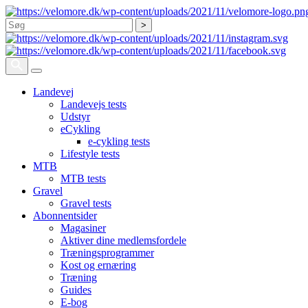
Søg
Landevej
Landevejs tests
Udstyr
eCykling
e-cykling tests
Lifestyle tests
MTB
MTB tests
Gravel
Gravel tests
Abonnentsider
Magasiner
Aktiver dine medlemsfordele
Træningsprogrammer
Kost og ernæring
Træning
Guides
E-bog