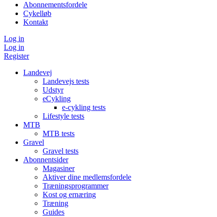
Abonnementsfordele
Cykelløb
Kontakt
Log in
Log in
Register
Landevej
Landevejs tests
Udstyr
eCykling
e-cykling tests
Lifestyle tests
MTB
MTB tests
Gravel
Gravel tests
Abonnentsider
Magasiner
Aktiver dine medlemsfordele
Træningsprogrammer
Kost og ernæring
Træning
Guides