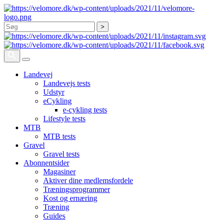
Søg
Landevej
Landevejs tests
Udstyr
eCykling
e-cykling tests
Lifestyle tests
MTB
MTB tests
Gravel
Gravel tests
Abonnentsider
Magasiner
Aktiver dine medlemsfordele
Træningsprogrammer
Kost og ernæring
Træning
Guides