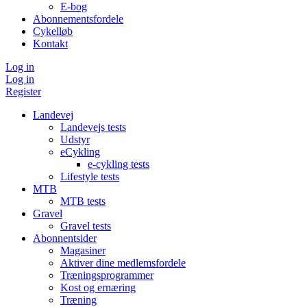
E-bog
Abonnementsfordele
Cykelløb
Kontakt
Log in
Log in
Register
Landevej
Landevejs tests
Udstyr
eCykling
e-cykling tests
Lifestyle tests
MTB
MTB tests
Gravel
Gravel tests
Abonnentsider
Magasiner
Aktiver dine medlemsfordele
Træningsprogrammer
Kost og ernæring
Træning