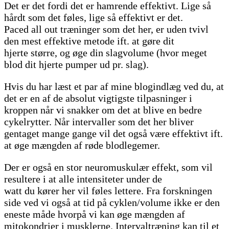
Det er det fordi det er hamrende effektivt. Lige så
hårdt som det føles, lige så effektivt er det.
Paced all out træninger som det her, er uden tvivl
den mest effektive metode ift. at gøre dit
hjerte større, og øge din slagvolume (hvor meget
blod dit hjerte pumper ud pr. slag).
Hvis du har læst et par af mine blogindlæg ved du, at
det er en af de absolut vigtigste tilpasninger i
kroppen når vi snakker om det at blive en bedre
cykelrytter. Når intervaller som det her bliver
gentaget mange gange vil det også være effektivt ift.
at øge mængden af røde blodlegemer.
Der er også en stor neuromuskulær effekt, som vil
resultere i at alle intensiteter under de
watt du kører her vil føles lettere. Fra forskningen
side ved vi også at tid på cyklen/volume ikke er den
eneste måde hvorpå vi kan øge mængden af
mitokondrier i musklerne. Intervaltræning kan til et