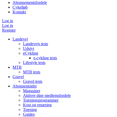
Abonnementsfordele
Cykelløb
Kontakt
Log in
Log in
Register
Landevej
Landevejs tests
Udstyr
eCykling
e-cykling tests
Lifestyle tests
MTB
MTB tests
Gravel
Gravel tests
Abonnentsider
Magasiner
Aktiver dine medlemsfordele
Træningsprogrammer
Kost og ernæring
Træning
Guides