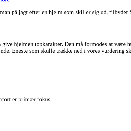
n på jagt efter en hjelm som skiller sig ud, tilbyder S
an give hjelmen topkarakter. Den må formodes at være h
de. Eneste som skulle trække ned i vores vurdering skul
mfort er primær fokus.