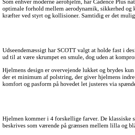
Som enhver moderne aerohjelm, har Cadence Plus natur
optimale forhold mellem aerodynamik, sikkerhed og k
kræfter ved styrt og kollisioner. Samtidig er det mulig
Udseendemæssigt har SCOTT valgt at holde fast i desig
ud til at være skrumpet en smule, dog uden at kompr
Hjelmens design er overvejende lukket og brydes kun a
der et minimum af polstring, der giver hjelmens indr
komfort og pasform på hovedet let justeres via spænde
Hjelmen kommer i 4 forskellige farver. De klassiske 
beskrives som værende på grænsen mellem lilla og bl