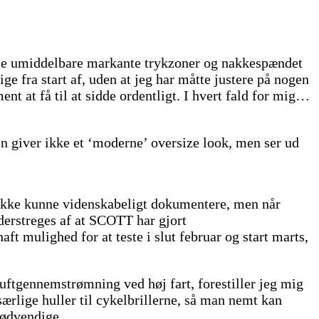
ogle umiddelbare markante trykzoner og nakkespændet
ge fra start af, uden at jeg har måtte justere på nogen
nt at få til at sidde ordentligt. I hvert fald for mig…
n giver ikke et ‘moderne’ oversize look, men ser ud
 ikke kunne videnskabeligt dokumentere, men når
nderstreges af at SCOTT har gjort
t mulighed for at teste i slut februar og start marts,
tgennemstrømning ved høj fart, forestiller jeg mig
særlige huller til cykelbrillerne, så man nemt kan
nødvendige.