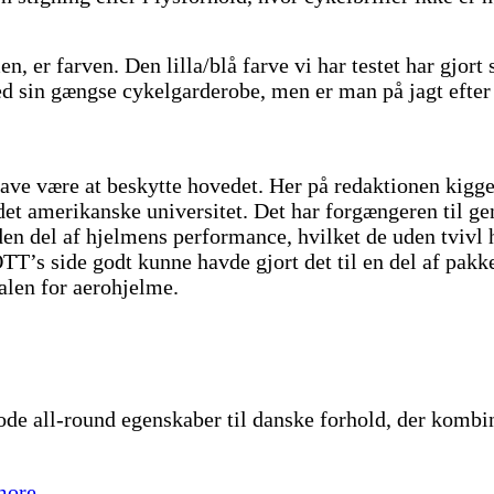
 er farven. Den lilla/blå farve vi har testet har gjort 
ed sin gængse cykelgarderobe, men er man på jagt efter 
ve være at beskytte hovedet. Her på redaktionen kigger
t amerikanske universitet. Det har forgængeren til gen
en del af hjelmens performance, hvilket de uden tvivl h
’s side godt kunne havde gjort det til en del af pakken
alen for aerohjelme.
ll-round egenskaber til danske forhold, der kombiner
more