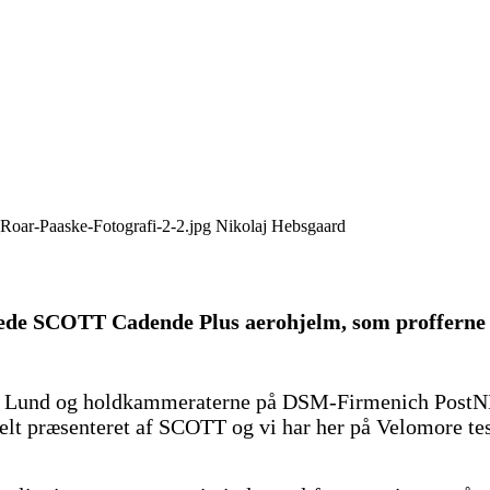
Nikolaj Hebsgaard
e SCOTT Cadende Plus aerohjelm, som profferne har 
as Lund og holdkammeraterne på DSM-Firmenich PostNL 
ielt præsenteret af SCOTT og vi har her på Velomore test