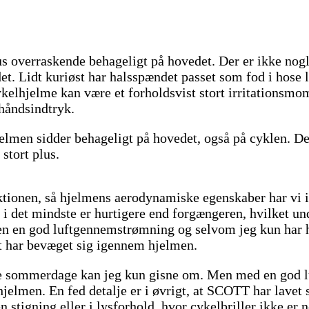
lus overraskende behageligt på hovedet. Der er ikke n
t. Lidt kuriøst har halsspændet passet som fod i hose li
kelhjelme kan være et forholdsvist stort irritationsmome
ehåndsindtryk.
elmen sidder behageligt på hovedet, også på cyklen. De
 stort plus.
aktionen, så hjelmens aerodynamiske egenskaber har vi
n i det mindste er hurtigere end forgængeren, hvilket u
en en god luftgennemstrømning og selvom jeg kun har haf
ft har bevæget sig igennem hjelmen.
e sommerdage kan jeg kun gisne om. Men med en god luf
hjelmen. En fed detalje er i øvrigt, at SCOTT har lavet 
stigning eller i lysforhold, hvor cykelbriller ikke er 