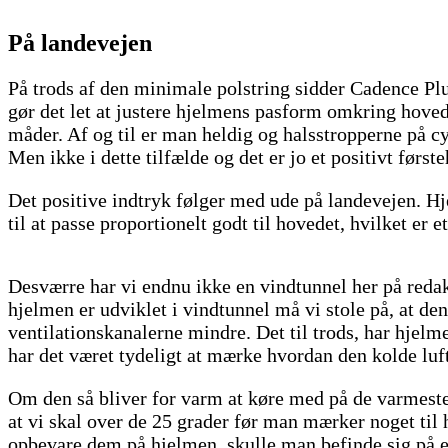
På landevejen
På trods af den minimale polstring sidder Cadence P
gør det let at justere hjelmens pasform omkring hovede
måder. Af og til er man heldig og halsstropperne på cy
Men ikke i dette tilfælde og det er jo et positivt først
Det positive indtryk følger med ude på landevejen. Hj
til at passe proportionelt godt til hovedet, hvilket er et
Desværre har vi endnu ikke en vindtunnel her på red
hjelmen er udviklet i vindtunnel må vi stole på, at de
ventilationskanalerne mindre. Det til trods, har hjelm
har det været tydeligt at mærke hvordan den kolde lu
Om den så bliver for varm at køre med på de varmest
at vi skal over de 25 grader før man mærker noget til 
opbevare dem på hjelmen, skulle man befinde sig på en 