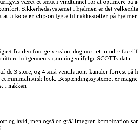
ligvis været et smut i vindtunnel for at optimere på 
omfort. Sikkerhedssystemet i hjelmen er det velkendte
t at tilkøbe en clip-on lygte til nakkestøtten på hjelm
net fra den forrige version, dog med et mindre facelift
omittere luftgennemstrømningen ifølge SCOTTs data.
f de 3 store, og 4 små ventilations kanaler forrest på 
e et minimalistisk look. Bespændingssystemet er magne
t i nakken.
sort og hvid, men også en grå/limegrøn kombination sam
å.