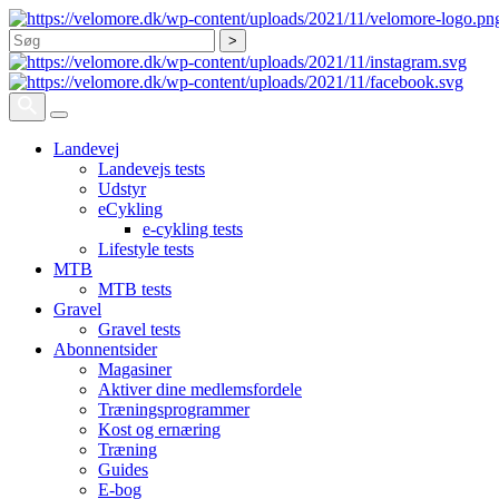
Søg
Landevej
Landevejs tests
Udstyr
eCykling
e-cykling tests
Lifestyle tests
MTB
MTB tests
Gravel
Gravel tests
Abonnentsider
Magasiner
Aktiver dine medlemsfordele
Træningsprogrammer
Kost og ernæring
Træning
Guides
E-bog