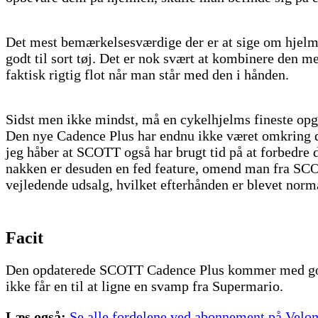
Det mest bemærkelsesværdige der er at sige om hjelmen,
godt til sort tøj. Det er nok svært at kombinere den m
faktisk rigtig flot når man står med den i hånden.
Sidst men ikke mindst, må en cykelhjelms fineste opga
Den nye Cadence Plus har endnu ikke været omkring de
jeg håber at SCOTT også har brugt tid på at forbedre d
nakken er desuden en fed feature, omend man fra SCOTT
vejledende udsalg, hvilket efterhånden er blevet norm
Facit
Den opdaterede SCOTT Cadence Plus kommer med gode a
ikke får en til at ligne en svamp fra Supermario.
Læs også:
Se alle fordelene ved abonnement på Velo