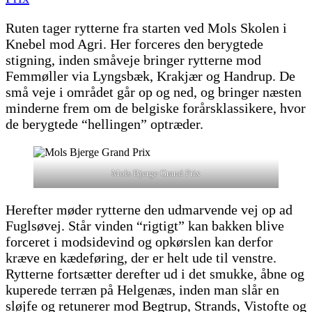
Ruten tager rytterne fra starten ved Mols Skolen i
Knebel mod Agri. Her forceres den berygtede
stigning, inden småveje bringer rytterne mod
Femmøller via Lyngsbæk, Krakjær og Handrup. De
små veje i området går op og ned, og bringer næsten
minderne frem om de belgiske forårsklassikere, hvor
de berygtede “hellingen” optræder.
Mols Bjerge Grand Prix
Herefter møder rytterne den udmarvende vej op ad
Fuglsøvej. Står vinden “rigtigt” kan bakken blive
forceret i modsidevind og opkørslen kan derfor
kræve en kædeføring, der er helt ude til venstre.
Rytterne fortsætter derefter ud i det smukke, åbne og
kuperede terræn på Helgenæs, inden man slår en
sløjfe og retunerer mod Begtrup, Strands, Vistofte og