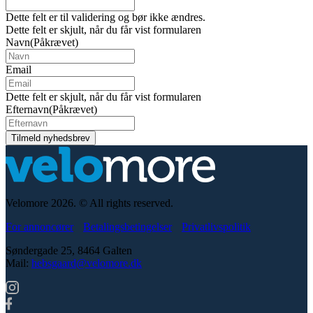
Dette felt er til validering og bør ikke ændres.
Dette felt er skjult, når du får vist formularen
Navn
(Påkrævet)
Email
Dette felt er skjult, når du får vist formularen
Efternavn
(Påkrævet)
Velomore 2026. © All rights reserved.
For annoncører
Betalingsbetingelser
Privatlivspolitik
Søndergade 25, 8464 Galten
Mail:
hebsgaard@velomore.dk