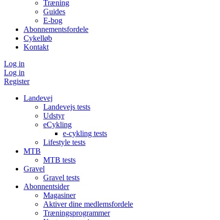
Træning
Guides
E-bog
Abonnementsfordele
Cykelløb
Kontakt
Log in
Log in
Register
Landevej
Landevejs tests
Udstyr
eCykling
e-cykling tests
Lifestyle tests
MTB
MTB tests
Gravel
Gravel tests
Abonnentsider
Magasiner
Aktiver dine medlemsfordele
Træningsprogrammer