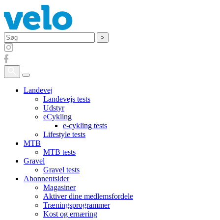
Søg
Landevej
Landevejs tests
Udstyr
eCykling
e-cykling tests
Lifestyle tests
MTB
MTB tests
Gravel
Gravel tests
Abonnentsider
Magasiner
Aktiver dine medlemsfordele
Træningsprogrammer
Kost og ernæring