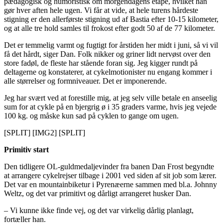
pædagogisk og humoristisk om morgendagens etape, hvilket han
gør hver aften hele ugen. Vi får at vide, at hele turens hårdeste
stigning er den allerførste stigning ud af Bastia efter 10-15 kilometer,
og at alle tre hold samles til frokost efter godt 50 af de 77 kilometer.
Det er temmelig varmt og fugtigt for årstiden her midt i juni, så vi vil
få det hårdt, siger Dan. Folk nikker og griner lidt nervøst over den
store fadøl, de fleste har stående foran sig. Jeg kigger rundt på
deltagerne og konstaterer, at cykelmotionister nu engang kommer i
alle størrelser og formniveauer. Det er imponerende.
Jeg har svært ved at forestille mig, at jeg selv ville betale en anseelig
sum for at cykle på en bjergrig ø i 35 graders varme, hvis jeg vejede
100 kg. og måske kun sad på cyklen to gange om ugen.
[SPLIT] [IMG2] [SPLIT]
Primitiv start
Den tidligere OL-guldmedaljevinder fra banen Dan Frost begyndte
at arrangere cykelrejser tilbage i 2001 ved siden af sit job som lærer.
Det var en mountainbiketur i Pyrenæerne sammen med bl.a. Johnny
Weltz, og det var primitivt og dårligt arrangeret husker Dan.
– Vi kunne ikke finde vej, og det var virkelig dårlig planlagt,
fortæller han.