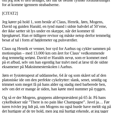
om jeg nok er den deltager, der har de bedste fysiske forudsætninger
for at komme igennem strabadserne.
[CITAT2]
Jeg kører på hold 1, som består af Claus, Henrik, Jørn, Mogens,
David og guiden Harald, en tynd mand i sidste halvdel af 50’erne,
der ikke sætter sit lys under en skæppe, når det kommer til
bjergkørsel. Han er tidligere revisor og måske netop derfor temmelig
besat af tal i form af højdemeter og pulsværdier.
Claus og Henrik er venner, bor syd for Aarhus og cykler sammen på
motionsplan – med 13.000 km om året for Claus’ vedkommende
dog temmelig seriøst. David er Haralds nevø, som er kommet med
på et afbud, selv om han egentlig har tralvt med at læse til de sidste
eksamener på Maksinmesterskolen i Aarhus.
Jørn er fysioterapeut af uddannelse, 64 år og som skåret ud af den
platoniske ide om den perfekte cykelrytter: slank, senet, smidig og
trimmet som meget få på hans alder og stadig med barberede ben,
selv om det er mange år siden, han kørte med nummer på ryggen.
Og så er der Mogens, gruppens alderspræsident på 65 år. På hans
cykelbukser står ”There is no pain like Champagne”. Javel ja… Før
turen tvivler jeg lidt på, om Mogens nu også burde have meldt sig på
det hurtigste af de tre hold, men jeg må hurtigt erkende, at jeg tager