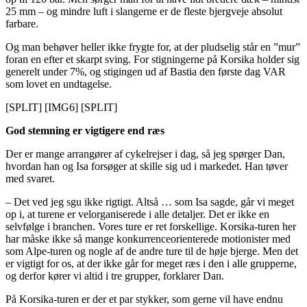
25 mm – og mindre luft i slangerne er de fleste bjergveje absolut
farbare.
Og man behøver heller ikke frygte for, at der pludselig står en ”mur”
foran en efter et skarpt sving. For stigningerne på Korsika holder sig
generelt under 7%, og stigingen ud af Bastia den første dag VAR
som lovet en undtagelse.
[SPLIT] [IMG6] [SPLIT]
God stemning er vigtigere end ræs
Der er mange arrangører af cykelrejser i dag, så jeg spørger Dan,
hvordan han og Isa forsøger at skille sig ud i markedet. Han tøver
med svaret.
– Det ved jeg sgu ikke rigtigt. Altså … som Isa sagde, går vi meget
op i, at turene er velorganiserede i alle detaljer. Det er ikke en
selvfølge i branchen. Vores ture er ret forskellige. Korsika-turen her
har måske ikke så mange konkurrenceorienterede motionister med
som Alpe-turen og nogle af de andre ture til de høje bjerge. Men det
er vigtigt for os, at der ikke går for meget ræs i den i alle grupperne,
og derfor kører vi altid i tre grupper, forklarer Dan.
På Korsika-turen er der et par stykker, som gerne vil have endnu