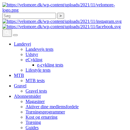
Søg
Landevej
Landevejs tests
Udstyr
eCykling
e-cykling tests
Lifestyle tests
MTB
MTB tests
Gravel
Gravel tests
Abonnentsider
Magasiner
Aktiver dine medlemsfordele
Træningsprogrammer
Kost og ernæring
Træning
Guides