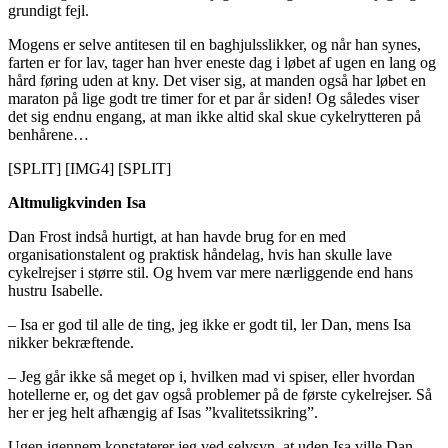
grundigt fejl.
Mogens er selve antitesen til en baghjulsslikker, og når han synes,
farten er for lav, tager han hver eneste dag i løbet af ugen en lang og
hård føring uden at kny. Det viser sig, at manden også har løbet en
maraton på lige godt tre timer for et par år siden! Og således viser
det sig endnu engang, at man ikke altid skal skue cykelrytteren på
benhårene…
[SPLIT] [IMG4] [SPLIT]
Altmuligkvinden Isa
Dan Frost indså hurtigt, at han havde brug for en med
organisationstalent og praktisk håndelag, hvis han skulle lave
cykelrejser i større stil. Og hvem var mere nærliggende end hans
hustru Isabelle.
– Isa er god til alle de ting, jeg ikke er godt til, ler Dan, mens Isa
nikker bekræftende.
– Jeg går ikke så meget op i, hvilken mad vi spiser, eller hvordan
hotellerne er, og det gav også problemer på de første cykelrejser. Så
her er jeg helt afhængig af Isas ”kvalitetssikring”.
Ugen igennem konstaterer jeg ved selvsyn, at uden Isa ville Dan