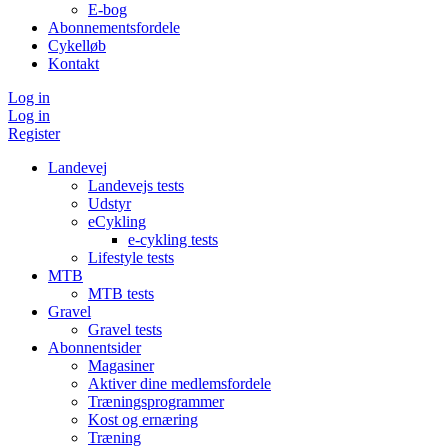
E-bog
Abonnementsfordele
Cykelløb
Kontakt
Log in
Log in
Register
Landevej
Landevejs tests
Udstyr
eCykling
e-cykling tests
Lifestyle tests
MTB
MTB tests
Gravel
Gravel tests
Abonnentsider
Magasiner
Aktiver dine medlemsfordele
Træningsprogrammer
Kost og ernæring
Træning