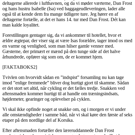
deltagerne allerede i lufthavnen, og da vi møder værterne, Dan Frost
og hans hustru Isabelle (Isa) ved baggageudleveringen, lader alle
også til at kende dem fra mange tidligere ture. Jeg hører en af
deltagerne fortælle, at det er hans 14. tur med Dan Frost. Dét kan
man kalde loyalitet.
Forestillingen gentager sig, da vi ankommer til hotellet, hvor et
ældre ægtepar, der viser sig at være Isas forældre, tager imod os med
en varme og venlighed, som man hilser gamle venner med.
Gæsterne, der primært er mænd på den tunge side af det halve
århundrede, opfører sig som om, de er kommet hjem.
[FAKTABOKS2]
Tvivlen om hvorvidt sådan en ”indspist” forsamling nu kan tage
imod ”enlige fremmede” bliver dog hurtigt gjort til skamme. Sådan
er det stort set altid, når cykling er det fælles tredje. Snakken ved
aftensmaden kommer hurtigt til at handle om træningsindsats,
højdemeter, gearinger og oplevelser på cyklen.
Vi skal ikke opfinde noget at snakke om, og i morgen er vi under
alle omstændigheder i samme båd, når vi skal køre den første af seks
etaper på den nordlige del af Korsika.
Efter aftensmaden fortæller den læreruddannede Dan Frost