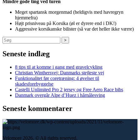
Mindre gode ting ved turen
Meget spartansk morgenmad (heldigvis med havregryn
hjemmefra)
Højt prisniveau på Korsika (øl er dyrere end i DK!)
Aggressive korsikanske bilister (så var det heller ikke værre)
Søg
Seneste indlæg
8 tips til at komme i gang med gravelcykling
Christian Winthersvej: Danmarks stejleste vej
Funktionalitet før coretræning: 4 øvelser til
skadesforebyggelse
Castelli Unlimited Pro 2 jersey og Free Aero Race bibs
Danmark overgår Alpe d’Huez i hårnålesving
Seneste kommentarer
Velomore 2026. © All rights reserved.