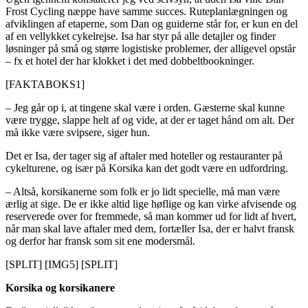
Frost Cycling næppe have samme succes. Ruteplanlægningen og
afviklingen af etaperne, som Dan og guiderne står for, er kun en del
af en vellykket cykelrejse. Isa har styr på alle detajler og finder
løsninger på små og større logistiske problemer, der alligevel opstår
– fx et hotel der har klokket i det med dobbeltbookninger.
[FAKTABOKS1]
– Jeg går op i, at tingene skal være i orden. Gæsterne skal kunne
være trygge, slappe helt af og vide, at der er taget hånd om alt. Der
må ikke være svipsere, siger hun.
Det er Isa, der tager sig af aftaler med hoteller og restauranter på
cykelturene, og især på Korsika kan det godt være en udfordring.
– Altså, korsikanerne som folk er jo lidt specielle, må man være
ærlig at sige. De er ikke altid lige høflige og kan virke afvisende og
reserverede over for fremmede, så man kommer ud for lidt af hvert,
når man skal lave aftaler med dem, fortæller Isa, der er halvt fransk
og derfor har fransk som sit ene modersmål.
[SPLIT] [IMG5] [SPLIT]
Korsika og korsikanere