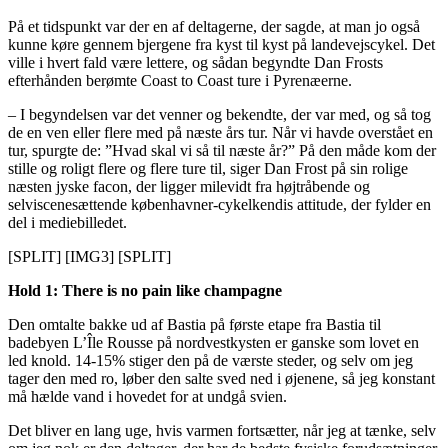
På et tidspunkt var der en af deltagerne, der sagde, at man jo også
kunne køre gennem bjergene fra kyst til kyst på landevejscykel. Det
ville i hvert fald være lettere, og sådan begyndte Dan Frosts
efterhånden berømte Coast to Coast ture i Pyrenæerne.
– I begyndelsen var det venner og bekendte, der var med, og så tog
de en ven eller flere med på næste års tur. Når vi havde overstået en
tur, spurgte de: ”Hvad skal vi så til næste år?” På den måde kom der
stille og roligt flere og flere ture til, siger Dan Frost på sin rolige
næsten jyske facon, der ligger milevidt fra højtråbende og
selviscenesættende københavner-cykelkendis attitude, der fylder en
del i mediebilledet.
[SPLIT] [IMG3] [SPLIT]
Hold 1: There is no pain like champagne
Den omtalte bakke ud af Bastia på første etape fra Bastia til
badebyen L’Île Rousse på nordvestkysten er ganske som lovet en
led knold. 14-15% stiger den på de værste steder, og selv om jeg
tager den med ro, løber den salte sved ned i øjenene, så jeg konstant
må hælde vand i hovedet for at undgå svien.
Det bliver en lang uge, hvis varmen fortsætter, når jeg at tænke, selv