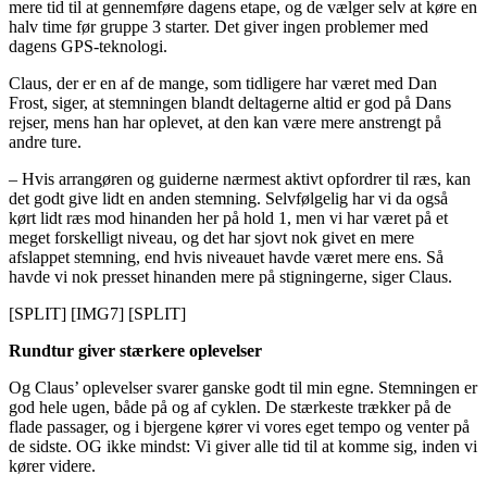
mere tid til at gennemføre dagens etape, og de vælger selv at køre en
halv time før gruppe 3 starter. Det giver ingen problemer med
dagens GPS-teknologi.
Claus, der er en af de mange, som tidligere har været med Dan
Frost, siger, at stemningen blandt deltagerne altid er god på Dans
rejser, mens han har oplevet, at den kan være mere anstrengt på
andre ture.
– Hvis arrangøren og guiderne nærmest aktivt opfordrer til ræs, kan
det godt give lidt en anden stemning. Selvfølgelig har vi da også
kørt lidt ræs mod hinanden her på hold 1, men vi har været på et
meget forskelligt niveau, og det har sjovt nok givet en mere
afslappet stemning, end hvis niveauet havde været mere ens. Så
havde vi nok presset hinanden mere på stigningerne, siger Claus.
[SPLIT] [IMG7] [SPLIT]
Rundtur giver stærkere oplevelser
Og Claus’ oplevelser svarer ganske godt til min egne. Stemningen er
god hele ugen, både på og af cyklen. De stærkeste trækker på de
flade passager, og i bjergene kører vi vores eget tempo og venter på
de sidste. OG ikke mindst: Vi giver alle tid til at komme sig, inden vi
kører videre.