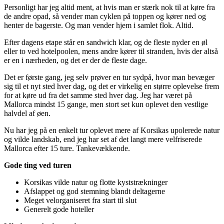
Personligt har jeg altid ment, at hvis man er stærk nok til at køre fra
de andre opad, så vender man cyklen på toppen og kører ned og
henter de bagerste. Og man vender hjem i samlet flok. Altid.
Efter dagens etape står en sandwich klar, og de fleste nyder en øl
eller to ved hotelpoolen, mens andre kører til stranden, hvis der altså
er en i nærheden, og det er der de fleste dage.
Det er første gang, jeg selv prøver en tur sydpå, hvor man bevæger
sig til et nyt sted hver dag, og det er virkelig en større oplevelse frem
for at køre ud fra det samme sted hver dag. Jeg har været på
Mallorca mindst 15 gange, men stort set kun oplevet den vestlige
halvdel af øen.
Nu har jeg på en enkelt tur oplevet mere af Korsikas upolerede natur
og vilde landskab, end jeg har set af det langt mere velfriserede
Mallorca efter 15 ture. Tankevækkende.
Gode ting ved turen
Korsikas vilde natur og flotte kyststrækninger
Afslappet og god stemning blandt deltagerne
Meget velorganiseret fra start til slut
Generelt gode hoteller