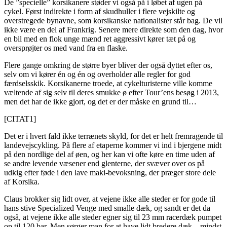
De ”specielle” korsikanere støder vi også på i løbet af ugen på
cykel. Først indirekte i form af skudhuller i flere vejskilte og
overstregede bynavne, som korsikanske nationalister står bag. De vil
ikke være en del af Frankrig. Senere mere direkte som den dag, hvor
en bil med en flok unge mænd ret aggressivt kører tæt på og
oversprøjter os med vand fra en flaske.
Flere gange omkring de større byer bliver der også dyttet efter os,
selv om vi kører én og én og overholder alle regler for god
færdselsskik. Korsikanerne troede, at cykelturisterne ville komme
væltende af sig selv til deres smukke ø efter Tour’ens besøg i 2013,
men det har de ikke gjort, og det er der måske en grund til…
[CITAT1]
Det er i hvert fald ikke terrænets skyld, for det er helt fremragende til
landevejscykling. På flere af etaperne kommer vi ind i bjergene midt
på den nordlige del af øen, og her kan vi ofte køre en time uden af
se andre levende væsener end glenterne, der svæver over os på
udkig efter føde i den lave maki-bevoksning, der præger store dele
af Korsika.
Claus brokker sig lidt over, at vejene ikke alle steder er for gode til
hans stive Specialized Venge med smalle dæk, og sandt er det da
også, at vejene ikke alle steder egner sig til 23 mm racerdæk pumpet
op til 120 bar. Men sørger man for at have lidt bredere dæk – mindst