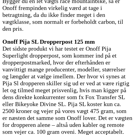
Bygger du en let vægts race mountainbike, så er
Onoff frempinden virkelig værd at tage i
betragtning, da du ikke finder meget i den
vægtklasse, som normalt er forbeholdt carbon, til
den pris.
Onoff Pija SL Dropperpost 125 mm
Det sidste produkt vi har testet er Onoff Pija
Superlight dropperpost, som kommer ind på et
dropperpostmarked, hvor der efterhånden er
vanvittigt mange producenter, modeller, størrelser
og længder at vælge imellem. Der hvor vi synes at
Pija Sl dropperen skiller sig ud er ved at være rigtig
let og tilmed meget prisvenlig, hvis man kigger på
dens direkte konkurrenter som fx Fox Transfer SL
eller Bikeyoke Divine SL. Pija SL koster kun ca.
2500 kroner og vejer på vores vægt 475 gram, som
er næsten det samme som Onoff lover. Det er vægten
for dropperen alene – altså uden kabler og remote
som vejer ca. 100 gram oveni. Meget acceptabelt.