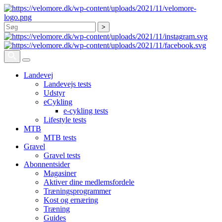
Søg
Landevej
Landevejs tests
Udstyr
eCykling
e-cykling tests
Lifestyle tests
MTB
MTB tests
Gravel
Gravel tests
Abonnentsider
Magasiner
Aktiver dine medlemsfordele
Træningsprogrammer
Kost og ernæring
Træning
Guides