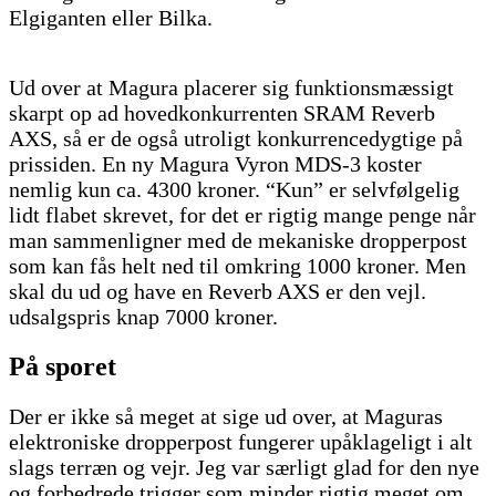
Elgiganten eller Bilka.
Ud over at Magura placerer sig funktionsmæssigt
skarpt op ad hovedkonkurrenten SRAM Reverb
AXS, så er de også utroligt konkurrencedygtige på
prissiden. En ny Magura Vyron MDS-3 koster
nemlig kun ca. 4300 kroner. “Kun” er selvfølgelig
lidt flabet skrevet, for det er rigtig mange penge når
man sammenligner med de mekaniske dropperpost
som kan fås helt ned til omkring 1000 kroner. Men
skal du ud og have en Reverb AXS er den vejl.
udsalgspris knap 7000 kroner.
På sporet
Der er ikke så meget at sige ud over, at Maguras
elektroniske dropperpost fungerer upåklageligt i alt
slags terræn og vejr. Jeg var særligt glad for den nye
og forbedrede trigger som minder rigtig meget om