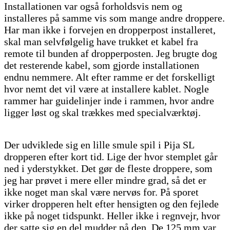
Installationen var også forholdsvis nem og
installeres på samme vis som mange andre droppere.
Har man ikke i forvejen en dropperpost installeret,
skal man selvfølgelig have trukket et kabel fra
remote til bunden af dropperposten. Jeg brugte dog
det resterende kabel, som gjorde installationen
endnu nemmere. Alt efter ramme er det forskelligt
hvor nemt det vil være at installere kablet. Nogle
rammer har guidelinjer inde i rammen, hvor andre
ligger løst og skal trækkes med specialværktøj.
Der udviklede sig en lille smule spil i Pija SL
dropperen efter kort tid. Lige der hvor stemplet går
ned i yderstykket. Det gør de fleste droppere, som
jeg har prøvet i mere eller mindre grad, så det er
ikke noget man skal være nervøs for. På sporet
virker dropperen helt efter hensigten og den fejlede
ikke på noget tidspunkt. Heller ikke i regnvejr, hvor
der satte sig en del mudder på den. De 125 mm var