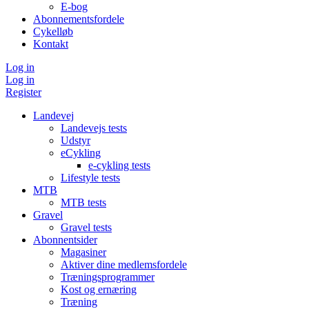
E-bog
Abonnementsfordele
Cykelløb
Kontakt
Log in
Log in
Register
Landevej
Landevejs tests
Udstyr
eCykling
e-cykling tests
Lifestyle tests
MTB
MTB tests
Gravel
Gravel tests
Abonnentsider
Magasiner
Aktiver dine medlemsfordele
Træningsprogrammer
Kost og ernæring
Træning