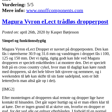
Vurdering:
5/5
Mere info:
www.onoffcomponents.com
Magura Vyron eLect trådløs dropperpost
Posted on:
april 26th, 2020
by
Kasper Børjesson
Simpel og funktionsdygtig
Magura Vyron eLect Dropper er navnet på dropperposten. Den kan
fås i størrelserne 30.9 og 31.6 mm og vandringen i droppet fås i 100,
125 og 150 mm. Det vi rigtig, rigtig godt kan lide ved Magura
dropperen er specielt enkeltheden i at montere den. Det er specielt
fedt på en cross country cykel, hvor man til dagligt kan køre rundt
med dropperen, så det hele bliver lidt sjovere og nemmere, og i
weekenden til løb kan skifte til sin faste sadelpind, som er lidt
lettere(hvis man altså går op i det).
[IMG2]
Efter monteringen af dropperen skal remote og dropper lige have
kontakt til hinanden. Det går super hurtigt og så er man ellers klar til
at køre. Der er ingen grund til at skrive om, hvorfor en dropper er
god, for det ved alle og enhver efterhånden. I forhold til en normal