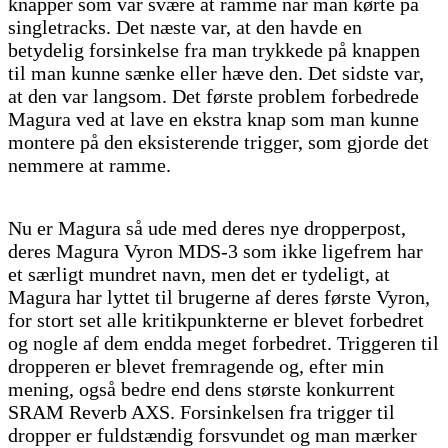
knapper som var svære at ramme når man kørte på
singletracks. Det næste var, at den havde en
betydelig forsinkelse fra man trykkede på knappen
til man kunne sænke eller hæve den. Det sidste var,
at den var langsom. Det første problem forbedrede
Magura ved at lave en ekstra knap som man kunne
montere på den eksisterende trigger, som gjorde det
nemmere at ramme.
Nu er Magura så ude med deres nye dropperpost,
deres Magura Vyron MDS-3 som ikke ligefrem har
et særligt mundret navn, men det er tydeligt, at
Magura har lyttet til brugerne af deres første Vyron,
for stort set alle kritikpunkterne er blevet forbedret
og nogle af dem endda meget forbedret. Triggeren til
dropperen er blevet fremragende og, efter min
mening, også bedre end dens største konkurrent
SRAM Reverb AXS. Forsinkelsen fra trigger til
dropper er fuldstændig forsvundet og man mærker