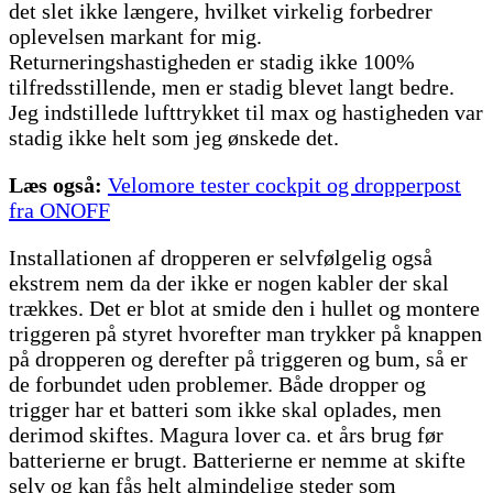
det slet ikke længere, hvilket virkelig forbedrer
oplevelsen markant for mig.
Returneringshastigheden er stadig ikke 100%
tilfredsstillende, men er stadig blevet langt bedre.
Jeg indstillede lufttrykket til max og hastigheden var
stadig ikke helt som jeg ønskede det.
Læs også:
Velomore tester cockpit og dropperpost
fra ONOFF
Installationen af dropperen er selvfølgelig også
ekstrem nem da der ikke er nogen kabler der skal
trækkes. Det er blot at smide den i hullet og montere
triggeren på styret hvorefter man trykker på knappen
på dropperen og derefter på triggeren og bum, så er
de forbundet uden problemer. Både dropper og
trigger har et batteri som ikke skal oplades, men
derimod skiftes. Magura lover ca. et års brug før
batterierne er brugt. Batterierne er nemme at skifte
selv og kan fås helt almindelige steder som