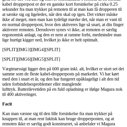
kabel dropperpost er der en ganske kort forsinkelse på cirka 0.25
sekunder fra man trykker på remoten til at man kan få dropperen til
at sænke sig og ligeledes, når den skal op igen. Det virker måske
ikke af meget, men man kan tydeligt mærke det, når man er vant til
en normal dropperpost, hvor den aktiveres lige så snart, at din finger
aktiverer remoten. Derudover synes vi ikke, at remoten er særlig
ergonomisk anlagt, og den er nem at ramme forbi, medmindre man
lige hurtigt kigger ned, hvilket jo ikke er helt optimalt.
[SPLIT][IMG3][IMG4][SPLIT]
[SPLIT][IMG6][IMG5][SPLIT]
Vægtmæssigt ligger den på 600 gram inkl. alt, hvilket er stort set det
samme som de fleste kabel-dropperposts på markedet. Vi har kørt
med den i snart et år, og den har fungeret upåklageligt i alt den tid
uden forbindelsesproblemer eller manglende
lufttryk. Batterilevetiden på en fuld opladning er ifølge Magura nok
til 400 aktiveringer.
Facit
Kan man vænne sig til den lille forsinkelse fra man trykker på
knappen til, at man rent faktisk kan bruge dropperposten, og at
remoten ikke er særlig godt konstrueret, så anbefaler vi Magura