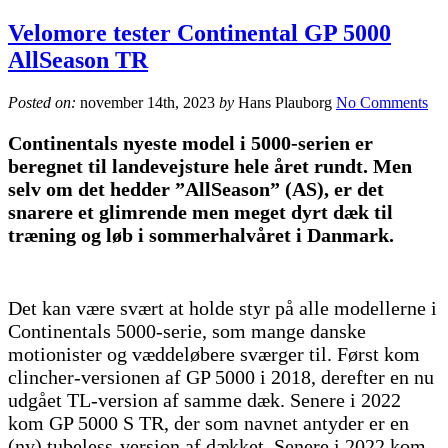
Velomore tester Continental GP 5000
AllSeason TR
Posted on:
november 14th, 2023
by
Hans Plauborg
No Comments
Continentals nyeste model i 5000-serien er
beregnet til landevejsture hele året rundt. Men
selv om det hedder ”AllSeason” (AS), er det
snarere et glimrende men meget dyrt dæk til
træning og løb i sommerhalvåret i Danmark.
Det kan være svært at holde styr på alle modellerne i
Continentals 5000-serie, som mange danske
motionister og væddeløbere sværger til. Først kom
clincher-versionen af GP 5000 i 2018, derefter en nu
udgået TL-version af samme dæk. Senere i 2022
kom GP 5000 S TR, der som navnet antyder er en
(ny) tubeless-version af dækket. Senere i 2022 kom