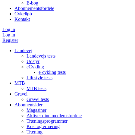
E-bog
Abonnementsfordele
Cykelløb
Kontakt
Log in
Log in
Register
Landevej
Landevejs tests
Udstyr
eCykling
e-cykling tests
Lifestyle tests
MTB
MTB tests
Gravel
Gravel tests
Abonnentsider
Magasiner
Aktiver dine medlemsfordele
Træningsprogrammer
Kost og ernæring
Træning