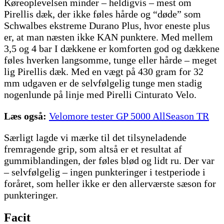
Køreoplevelsen minder – heldigvis – mest om
Pirellis dæk, der ikke føles hårde og “døde” som
Schwalbes ekstreme Durano Plus, hvor eneste plus
er, at man næsten ikke KAN punktere. Med mellem
3,5 og 4 bar I dækkene er komforten god og dækkene
føles hverken langsomme, tunge eller hårde – meget
lig Pirellis dæk. Med en vægt på 430 gram for 32
mm udgaven er de selvfølgelig tunge men stadig
nogenlunde på linje med Pirelli Cinturato Velo.
Læs også:
Velomore tester GP 5000 AllSeason TR
Særligt lagde vi mærke til det tilsyneladende
fremragende grip, som altså er et resultat af
gummiblandingen, der føles blød og lidt ru. Der var
– selvfølgelig – ingen punkteringer i testperiode i
foråret, som heller ikke er den allerværste sæson for
punkteringer.
Facit