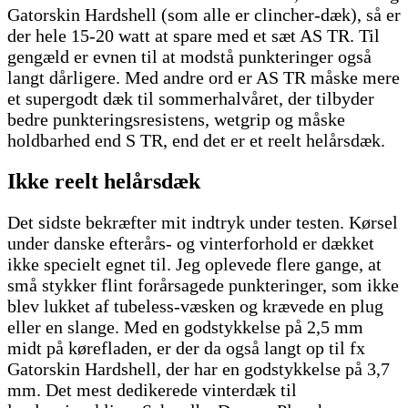
Gatorskin Hardshell (som alle er clincher-dæk), så er
der hele 15-20 watt at spare med et sæt AS TR. Til
gengæld er evnen til at modstå punkteringer også
langt dårligere. Med andre ord er AS TR måske mere
et supergodt dæk til sommerhalvåret, der tilbyder
bedre punkteringsresistens, wetgrip og måske
holdbarhed end S TR, end det er et reelt helårsdæk.
Ikke reelt helårsdæk
Det sidste bekræfter mit indtryk under testen. Kørsel
under danske efterårs- og vinterforhold er dækket
ikke specielt egnet til. Jeg oplevede flere gange, at
små stykker flint forårsagede punkteringer, som ikke
blev lukket af tubeless-væsken og krævede en plug
eller en slange. Med en godstykkelse på 2,5 mm
midt på kørefladen, er der da også langt op til fx
Gatorskin Hardshell, der har en godstykkelse på 3,7
mm. Det mest dedikerede vinterdæk til