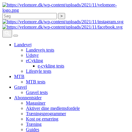
Søg
Landevej
Landevejs tests
Udstyr
eCykling
e-cykling tests
Lifestyle tests
MTB
MTB tests
Gravel
Gravel tests
Abonnentsider
Magasiner
Aktiver dine medlemsfordele
Træningsprogrammer
Kost og ernæring
Træning
Guides