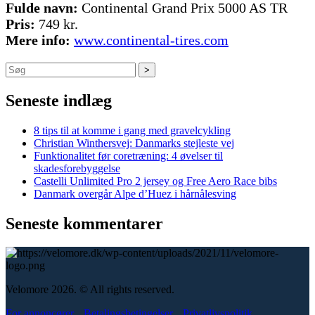
Fulde navn:
Continental Grand Prix 5000 AS TR
Pris:
749 kr.
Mere info:
www.continental-tires.com
Søg
Seneste indlæg
8 tips til at komme i gang med gravelcykling
Christian Winthersvej: Danmarks stejleste vej
Funktionalitet før coretræning: 4 øvelser til
skadesforebyggelse
Castelli Unlimited Pro 2 jersey og Free Aero Race bibs
Danmark overgår Alpe d’Huez i hårnålesving
Seneste kommentarer
Velomore 2026. © All rights reserved.
For annoncører
Betalingsbetingelser
Privatlivspolitik