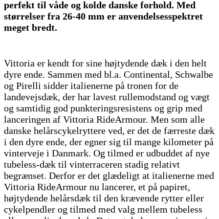
perfekt til våde og kolde danske forhold. Med
størrelser fra 26-40 mm er anvendelsesspektret
meget bredt.
Vittoria er kendt for sine højtydende dæk i den helt
dyre ende. Sammen med bl.a. Continental, Schwalbe
og Pirelli sidder italienerne på tronen for de
landevejsdæk, der har lavest rullemodstand og vægt
og samtidig god punkteringsresistens og grip med
lanceringen af Vittoria RideArmour. Men som alle
danske helårscykelryttere ved, er det de færreste dæk
i den dyre ende, der egner sig til mange kilometer på
vinterveje i Danmark. Og tilmed er udbuddet af nye
tubeless-dæk til vinterraceren stadig relativt
begrænset. Derfor er det glædeligt at italienerne med
Vittoria RideArmour nu lancerer, et på papiret,
højtydende helårsdæk til den krævende rytter eller
cykelpendler og tilmed med valg mellem tubeless