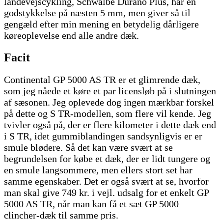
landevejscykling, Schwalbe Durano Plus, har en
godstykkelse på næsten 5 mm, men giver så til
gengæld efter min mening en betydelig dårligere
køreoplevelse end alle andre dæk.
Facit
Continental GP 5000 AS TR er et glimrende dæk,
som jeg nåede et køre et par licensløb på i slutningen
af sæsonen. Jeg oplevede dog ingen mærkbar forskel
på dette og S TR-modellen, som flere vil kende. Jeg
tvivler også på, der er flere kilometer i dette dæk end
i S TR, idet gummiblandingen sandsynligvis er er
smule blødere. Så det kan være svært at se
begrundelsen for købe et dæk, der er lidt tungere og
en smule langsommere, men ellers stort set har
samme egenskaber. Det er også svært at se, hvorfor
man skal give 749 kr. i vejl. udsalg for et enkelt GP
5000 AS TR, når man kan få et sæt GP 5000
clincher-dæk til samme pris.