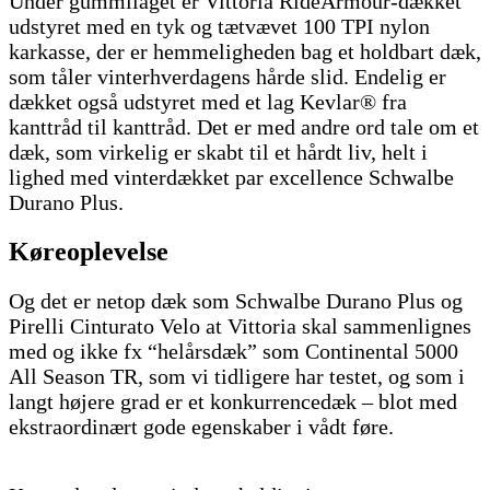
Under gummilaget er Vittoria RideArmour-dækket
udstyret med en tyk og tætvævet 100 TPI nylon
karkasse, der er hemmeligheden bag et holdbart dæk,
som tåler vinterhverdagens hårde slid. Endelig er
dækket også udstyret med et lag Kevlar® fra
kanttråd til kanttråd. Det er med andre ord tale om et
dæk, som virkelig er skabt til et hårdt liv, helt i
lighed med vinterdækket par excellence Schwalbe
Durano Plus.
Køreoplevelse
Og det er netop dæk som Schwalbe Durano Plus og
Pirelli Cinturato Velo at Vittoria skal sammenlignes
med og ikke fx “helårsdæk” som Continental 5000
All Season TR, som vi tidligere har testet, og som i
langt højere grad er et konkurrencedæk – blot med
ekstraordinært gode egenskaber i vådt føre.