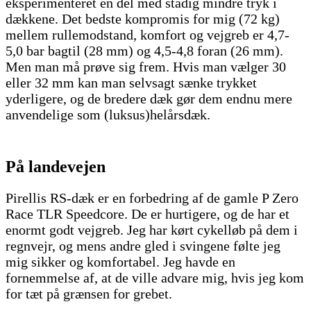
eksperimenteret en del med stadig mindre tryk i
dækkene. Det bedste kompromis for mig (72 kg)
mellem rullemodstand, komfort og vejgreb er 4,7-
5,0 bar bagtil (28 mm) og 4,5-4,8 foran (26 mm).
Men man må prøve sig frem. Hvis man vælger 30
eller 32 mm kan man selvsagt sænke trykket
yderligere, og de bredere dæk gør dem endnu mere
anvendelige som (luksus)helårsdæk.
På landevejen
Pirellis RS-dæk er en forbedring af de gamle P Zero
Race TLR Speedcore. De er hurtigere, og de har et
enormt godt vejgreb. Jeg har kørt cykelløb på dem i
regnvejr, og mens andre gled i svingene følte jeg
mig sikker og komfortabel. Jeg havde en
fornemmelse af, at de ville advare mig, hvis jeg kom
for tæt på grænsen for grebet.