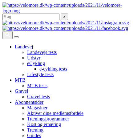
Søg
Landevej
Landevejs tests
Udstyr
eCykling
e-cykling tests
Lifestyle tests
MTB
MTB tests
Gravel
Gravel tests
Abonnentsider
Magasiner
Aktiver dine medlemsfordele
Træningsprogrammer
Kost og ernæring
Træning
Guides