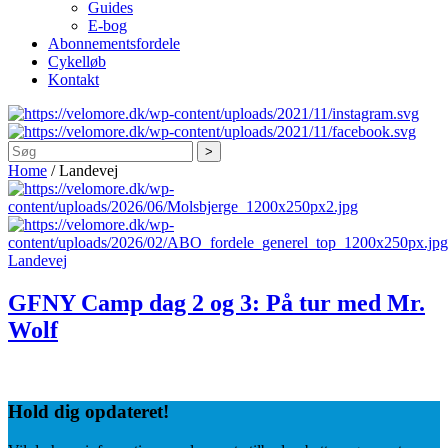
Guides
E-bog
Abonnementsfordele
Cykelløb
Kontakt
Søg
Home
/
Landevej
Landevej
GFNY Camp dag 2 og 3: På tur med Mr.
Wolf
Hold dig
opdateret!