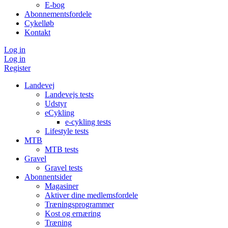
E-bog
Abonnementsfordele
Cykelløb
Kontakt
Log in
Log in
Register
Landevej
Landevejs tests
Udstyr
eCykling
e-cykling tests
Lifestyle tests
MTB
MTB tests
Gravel
Gravel tests
Abonnentsider
Magasiner
Aktiver dine medlemsfordele
Træningsprogrammer
Kost og ernæring
Træning