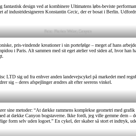
 og fantastisk design ved at kombinere Ultimatens løbs-beviste perform
net af industridesigneren Konstantin Grcic, der er bosat i Berlin. Udfo
Foto: Florian Weber, Canyon
oniske, pris-vindende kreationer i sin portefølge – meget af hans arbejd
 i Paris. Alt sammen med sit eget atelier ved siden af, hvor han har 
gt.
isc LTD sig ud fra enhver anden landevejscykel på markedet med regnbue
rer sig – deres afspejlinger ændres alt efter seerens vinkel.
er sine metoder: “At dække rammens komplekse geometri med grafik va
d at dække Canyon bogstaverne. Ikke fordi, jeg ville gemme dem – det 
ige form selv uden logoet.” En cykel, der skaber så stort et indtryk, ude