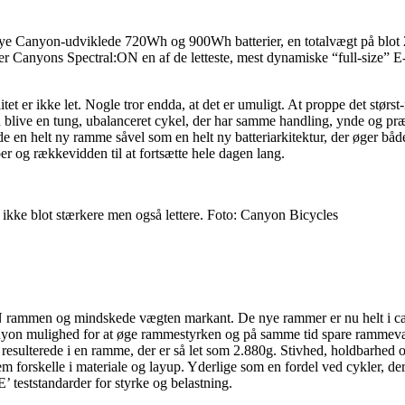
nye Canyon-udviklede 720Wh og 900Wh batterier, en totalvægt på blot 
r Canyons Spectral:ON en af de letteste, mest dynamiske “full-size”
 er ikke let. Nogle tror endda, at det er umuligt. At proppe det størst-m
an blive en tung, ubalanceret cykel, der har samme handling, ynde og pr
 en helt ny ramme såvel som en helt ny batteriarkitektur, der øger bå
ber og rækkevidden til at fortsætte hele dagen lang.
ikke blot stærkere men også lettere. Foto: Canyon Bicycles
N rammen og mindskede vægten markant. De nye rammer er nu helt i car
nyon mulighed for at øge rammestyrken og på samme tid spare rammevæ
resulterede i en ramme, der er så let som 2.880g. Stivhed, holdbarhed
rskelle i materiale og layup. Yderlige som en fordel ved cykler, der er
teststandarder for styrke og belastning.