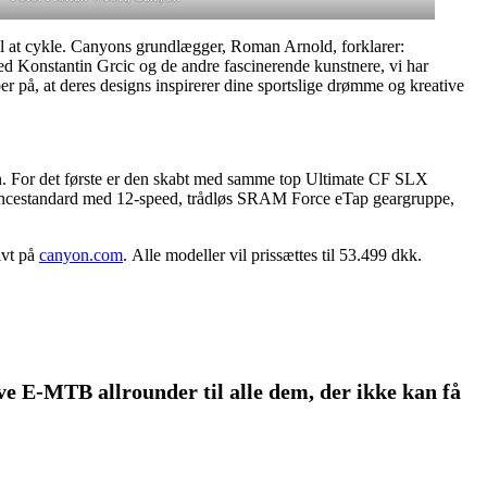
til at cykle. Canyons grundlægger, Roman Arnold, forklarer:
ed Konstantin Grcic og de andre fascinerende kunstnere, vi har
ber på, at deres designs inspirerer dine sportslige drømme og kreative
gen. For det første er den skabt med samme top Ultimate CF SLX
mancestandard med 12-speed, trådløs SRAM Force eTap geargruppe,
ivt på
canyon.com
. Alle modeller vil prissættes til 53.499 dkk.
 E-MTB allrounder til alle dem, der ikke kan få