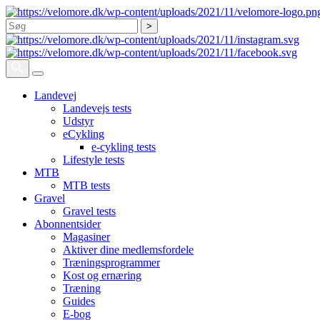
Søg
Landevej
Landevejs tests
Udstyr
eCykling
e-cykling tests
Lifestyle tests
MTB
MTB tests
Gravel
Gravel tests
Abonnentsider
Magasiner
Aktiver dine medlemsfordele
Træningsprogrammer
Kost og ernæring
Træning
Guides
E-bog