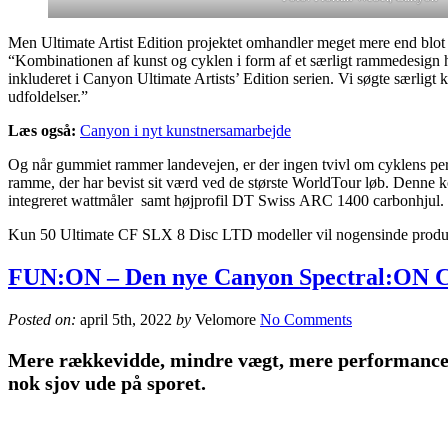
Men Ultimate Artist Edition projektet omhandler meget mere end blot a
“Kombinationen af kunst og cyklen i form af et særligt rammedesign h
inkluderet i Canyon Ultimate Artists’ Edition serien. Vi søgte særligt 
udfoldelser.”
Læs også:
Canyon i nyt kunstnersamarbejde
Og når gummiet rammer landevejen, er der ingen tvivl om cyklens perf
ramme, der har bevist sit værd ved de største WorldTour løb. Denne
integreret wattmåler samt højprofil DT Swiss ARC 1400 carbonhjul.
Kun 50 Ultimate CF SLX 8 Disc LTD modeller vil nogensinde producere
FUN:ON – Den nye Canyon Spectral:ON C
Posted on:
april 5th, 2022
by
Velomore
No Comments
Mere rækkevidde, mindre vægt, mere performance –
nok sjov ude på sporet.