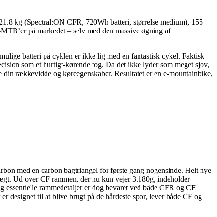
21.8 kg (Spectral:ON CFR, 720Wh batteri, størrelse medium), 155
 E-MTB’er på markedet – selv med den massive øgning af
ulige batteri på cyklen er ikke lig med en fantastisk cykel. Faktisk
æcision som et hurtigt-kørende tog. Da det ikke lyder som meget sjov,
de din rækkevidde og køreegenskaber. Resultatet er en e-mountainbike,
bon med en carbon bagtriangel for første gang nogensinde. Helt nye
gt. Ud over CF rammen, der nu kun vejer 3.180g, indeholder
 og essentielle rammedetaljer er dog bevaret ved både CFR og CF
 designet til at blive brugt på de hårdeste spor, lever både CF og