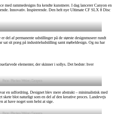
ance med rammedesigns fra kendte kunstnere. I dag lancerer Canyon en
rdrende. Innovativ. Inspirerende. Den helt nye Ultimate CF SLX 8 Disc
e er del af permanente udstillinger på de største designmuseer rundt
sat sit præg på industrieludstilling samt møbeldesign. Og nu har
farvede elementer, der skinner i sollys. Det bedste: hver
Foto: Florian Weber, Canyon
r en udfordring. Designet blev mere abstrakt – minimalistisk med
skete blot naturligt som en del af den kreative proces. Landevejs
n at have noget som helst at sige.
Foto: Florian Weber, Canyon