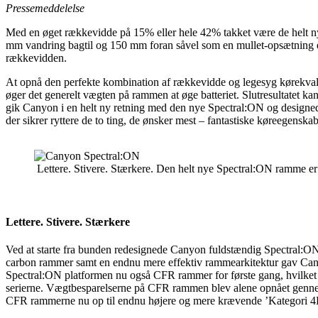
Pressemeddelelse
Med en øget rækkevidde på 15% eller hele 42% takket være de helt 
mm vandring bagtil og 150 mm foran såvel som en mullet-opsætning e
rækkevidden.
At opnå den perfekte kombination af rækkevidde og legesyg kørekvalitet
øger det generelt vægten på rammen at øge batteriet. Slutresultatet k
gik Canyon i en helt ny retning med den nye Spectral:ON og designede
der sikrer ryttere de to ting, de ønsker mest – fantastiske køreegenska
Lettere. Stivere. Stærkere. Den helt nye Spectral:ON ramme er 
Lettere. Stivere. Stærkere
Ved at starte fra bunden redesignede Canyon fuldstændig Spectral:O
carbon rammer samt en endnu mere effektiv rammearkitektur gav Ca
Spectral:ON platformen nu også CFR rammer for første gang, hvilket 
serierne. Vægtbesparelserne på CFR rammen blev alene opnået gennem fo
CFR rammerne nu op til endnu højere og mere krævende ’Kategori 4E’ 