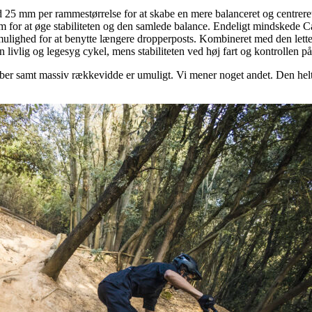
25 mm per rammestørrelse for at skabe en mere balanceret og centreret 
 for at øge stabiliteten og den samlede balance. Endeligt mindskede
ere mulighed for at benytte længere dropperposts. Kombineret med den let
vlig og legesyg cykel, mens stabiliteten ved høj fart og kontrollen på
aber samt massiv rækkevidde er umuligt. Vi mener noget andet. Den hel