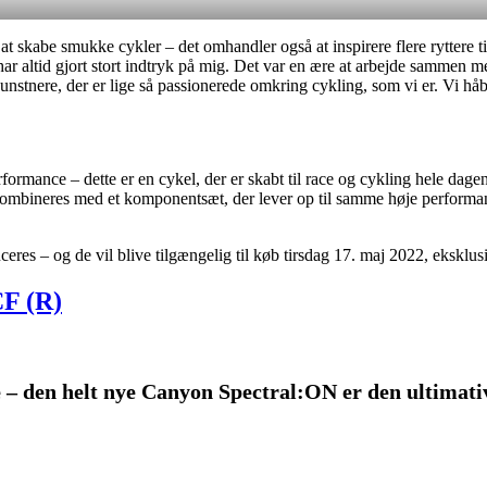
t skabe smukke cykler – det omhandler også at inspirere flere ryttere 
ar altid gjort stort indtryk på mig. Det var en ære at arbejde sammen m
kunstnere, der er lige så passionerede omkring cykling, som vi er. Vi hå
ormance – dette er en cykel, der er skabt til race og cykling hele da
 kombineres med et komponentsæt, der lever op til samme høje perfor
s – og de vil blive tilgængelig til køb tirsdag 17. maj 2022, eksklus
F (R)
 den helt nye Canyon Spectral:ON er den ultimative