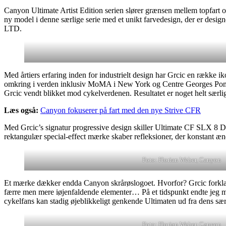
Canyon Ultimate Artist Edition serien slører grænsen mellem topfart
ny model i denne særlige serie med et unikt farvedesign, der er desig
LTD.
Med årtiers erfaring inden for industrielt design har Grcic en række ik
omkring i verden inklusiv MoMA i New York og Centre Georges Pompidou
Grcic vendt blikket mod cykelverdenen. Resultatet er noget helt særli
Læs også:
Canyon fokuserer på fart med den nye Strive CFR
Med Grcic’s signatur progressive design skiller Ultimate CF SLX 8 D
rektangulær special-effect mærke skaber refleksioner, der konstant ænd
Foto: Florian Weber, Canyon
Et mærke dækker endda Canyon skrårøslogoet. Hvorfor? Grcic forklar
færre men mere iøjenfaldende elementer… På et tidspunkt endte jeg me
cykelfans kan stadig øjeblikkeligt genkende Ultimaten ud fra dens særl
Foto: Florian Weber, Canyon