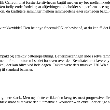
k Canyon til at forstærke stivheden bagtil med en ny bro mellem kædesta
n indlysende fordel er, at affjedringen bibeholder sin performance og 
ion, da kraftigere samlinger mellem rammedelene øger stivheden bagtil – 
 rækkevidde? Den helt nye Spectral:ON er bevist på, at du kan få de
ompakt og effektiv batteriopsætning. Batteriplaceringen inde i selve ra
men – foran motoren i stedet for oven over det. Resultatet er et lavere
cykel, der kan blive ved hele dagen. Takket være dets massive 720 Wh e
il standard batterier.
 og mere slack. Men nej, dette er ikke den længste, mest progressive
v skabt til at være den ultimative all-rounder – en cykel, der er lige 