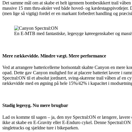
Det samme mål om at skabe et helt igennem bombesikkert trail våben fi
massive 15 mm thru-aksler ved både hoved- og kædestagspivotlejer. De
(men lige så vigtig) fordel er en markant forbedret handling og præcis
En E-MTB med fantastiske, legesyge køreegenskaber og massiv
Mere rækkevidde. Mindre vægt. Mere performance
Ved at arrangere battericellerne horisontalt skabte Canyon en mere k
opad. Dette gav Canyon mulighed for at placere batteriet lavere i ram
Spectral:ON til et absolut jordnært, sving-skærene trail våben af en 
rækkevidde med en øgning på hele 15%/42% i kapacitet i modsætning t
Stadig legesyg. Nu mere brugbar
Lad os komme til sagen – ja, den nye Spectral:ON er længere, lavere
ikke at skabe en E-Gravity eller E-Enduro cykel. Denne Spectral:ON ble
singletracks og sjældne ture i bikeparken.