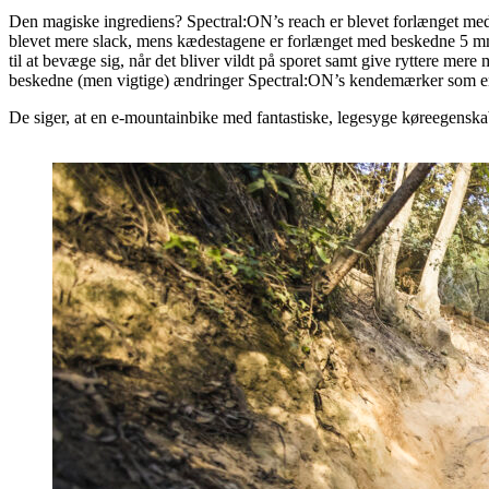
Den magiske ingrediens? Spectral:ON’s reach er blevet forlænget med 
blevet mere slack, mens kædestagene er forlænget med beskedne 5 mm
til at bevæge sig, når det bliver vildt på sporet samt give ryttere m
beskedne (men vigtige) ændringer Spectral:ON’s kendemærker som en li
De siger, at en e-mountainbike med fantastiske, legesyge køreegensk