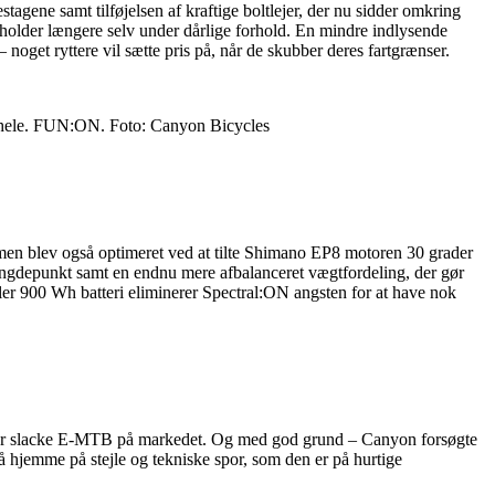
gene samt tilføjelsen af kraftige boltlejer, der nu sidder omkring
holder længere selv under dårlige forhold. En mindre indlysende
noget ryttere vil sætte pris på, når de skubber deres fartgrænser.
t hele. FUN:ON. Foto: Canyon Bicycles
mmen blev også optimeret ved at tilte Shimano EP8 motoren 30 grader
 tyngdepunkt samt en endnu mere afbalanceret vægtfordeling, der gør
ller 900 Wh batteri eliminerer Spectral:ON angsten for at have nok
 eller slacke E-MTB på markedet. Og med god grund – Canyon forsøgte
så hjemme på stejle og tekniske spor, som den er på hurtige