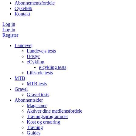
Abonnementsfordele
Cykelløb
Kontakt
Log in
Log in
Register
Landevej
Landevejs tests
Udstyr
eCykling
e-cykling tests
Lifestyle tests
MTB
MTB tests
Gravel
Gravel tests
Abonnentsider
Magasiner
Aktiver dine medlemsfordele
Træningsprogrammer
Kost og ernæring
Træning
Guides